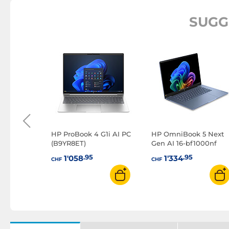
SUGG
G1i 14 AI
HP ProBook 4 G1i AI PC
HP OmniBook 5 Next
(B9YR8ET)
Gen AI 16-bf1000nf
.95
.95
1'058
1'334
CHF
CHF