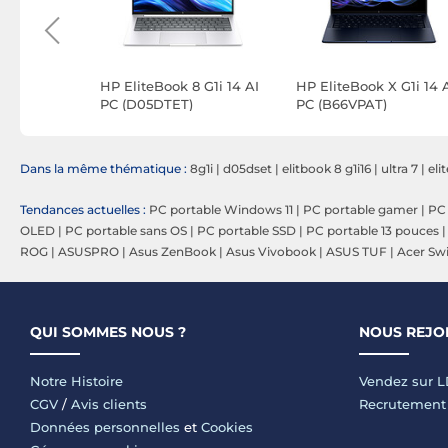
Pad E16
HP EliteBook 8 G1i 14 AI
HP EliteBook X G1i 14 
03WFR)
PC (D05DTET)
PC (B66VPAT)
Dans la même thématique :
8g1i
|
d05dset
|
elitbook 8 g1i16
|
ultra 7
|
eli
Tendances actuelles :
PC portable Windows 11
|
PC portable gamer
|
PC 
OLED
|
PC portable sans OS
|
PC portable SSD
|
PC portable 13 pouces
ROG
|
ASUSPRO
|
Asus ZenBook
|
Asus Vivobook
|
ASUS TUF
|
Acer Swi
QUI SOMMES NOUS ?
NOUS REJO
Notre Histoire
Vendez sur 
CGV
/
Avis clients
Recrutement
Données personnelles
et
Cookies