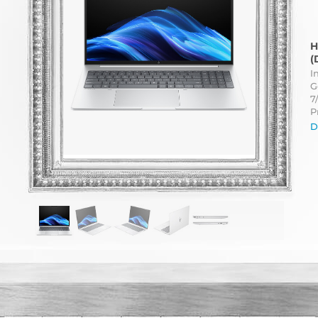
H
(
I
G
7
P
D