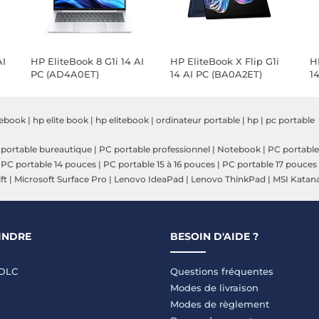
AI
HP EliteBook 8 G1i 14 AI
HP EliteBook X Flip G1i
H
PC (AD4A0ET)
14 AI PC (BA0A2ET)
1
tebook
|
hp elite book
|
hp elitebook
|
ordinateur portable
|
hp
|
pc portable
portable bureautique
|
PC portable professionnel
|
Notebook
|
PC portable
|
PC portable 14 pouces
|
PC portable 15 à 16 pouces
|
PC portable 17 pouces
ft
|
Microsoft Surface Pro
|
Lenovo IdeaPad
|
Lenovo ThinkPad
|
MSI Katan
INDRE
BESOIN D'AIDE ?
LDLC
Questions fréquentes
Modes de livraison
Modes de règlement