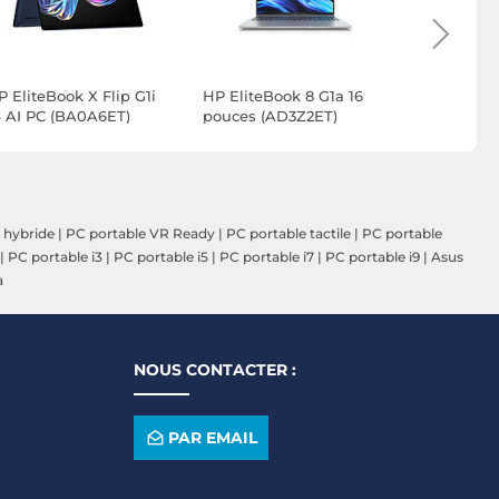
P EliteBook X Flip G1i
HP EliteBook 8 G1a 16
HP EliteBo
4 AI PC (BA0A6ET)
pouces (AD3Z2ET)
pouces (A
 hybride
|
PC portable VR Ready
|
PC portable tactile
|
PC portable
|
PC portable i3
|
PC portable i5
|
PC portable i7
|
PC portable i9
|
Asus
a
NOUS CONTACTER :
PAR EMAIL