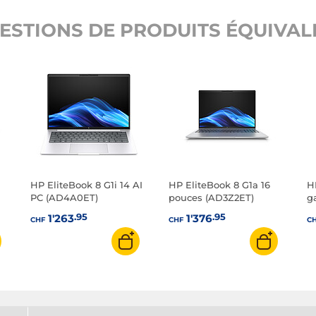
ESTIONS DE PRODUITS ÉQUIVALE
HP EliteBook 8 G1i 14 AI
HP EliteBook 8 G1a 16
H
PC (AD4A0ET)
pouces (AD3Z2ET)
g
.95
.95
1'263
1'376
CHF
CHF
C