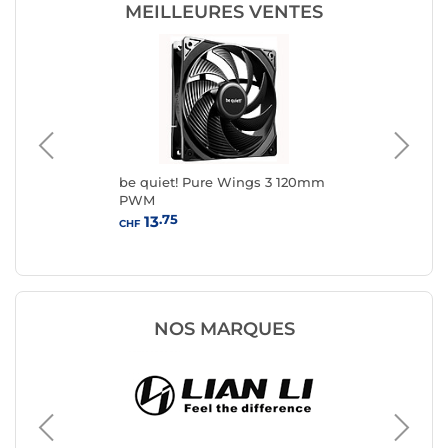
MEILLEURES VENTES
be quiet! Pure Wings 3 120mm
Fox
PWM
.75
13
CHF
CHF
NOS MARQUES
Ventilat
Arctic