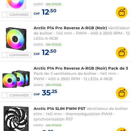
DISPO
:
EN
STOCK
12
.50
CHF
COMPARER
Arctic P14 Pro Reverse A-RGB (Noir)
Ventilateur
de boîtier - 140 mm - PWM - 400 à 2500 RPM - 12
LEDs A-RGB
DISPO
:
EN
STOCK
12
.50
CHF
COMPARER
Arctic P14 Pro Reverse A-RGB (Noir) Pack de 3
Pack de 3 ventilateurs de boîtier - 140 mm -
PWM - 400 à 2500 RPM - 12 LEDs A-RGB
DISPO
:
EN
STOCK
35
.25
CHF
COMPARER
Arctic P14 SLIM PWM PST
Ventilateur de boîtier
slim - 140 mm - thermorégulation PWM -
synchronisation PST
DISPO
:
EN
STOCK