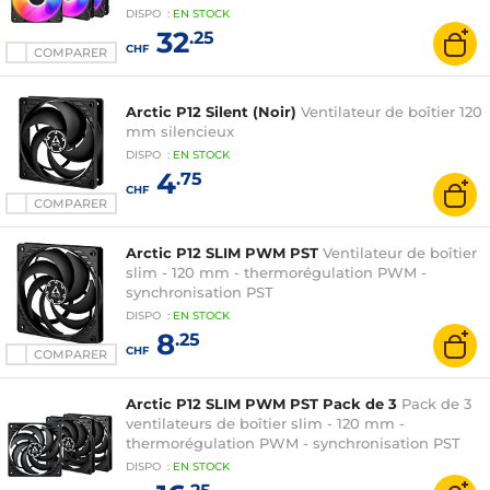
DISPO
:
EN
STOCK
32
.25
CHF
COMPARER
Arctic P12 Silent (Noir)
Ventilateur de boîtier 120
mm silencieux
DISPO
:
EN
STOCK
4
.75
CHF
COMPARER
Arctic P12 SLIM PWM PST
Ventilateur de boîtier
slim - 120 mm - thermorégulation PWM -
synchronisation PST
DISPO
:
EN
STOCK
8
.25
CHF
COMPARER
Arctic P12 SLIM PWM PST Pack de 3
Pack de 3
ventilateurs de boîtier slim - 120 mm -
thermorégulation PWM - synchronisation PST
DISPO
:
EN
STOCK