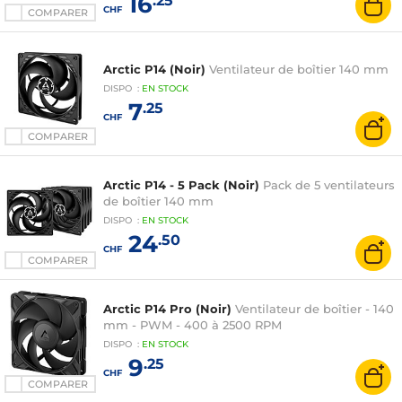
16
.25
CHF
COMPARER
Arctic P14 (Noir)
Ventilateur de boîtier 140 mm
DISPO
:
EN
STOCK
7
.25
CHF
COMPARER
Arctic P14 - 5 Pack (Noir)
Pack de 5 ventilateurs
de boîtier 140 mm
DISPO
:
EN
STOCK
24
.50
CHF
COMPARER
Arctic P14 Pro (Noir)
Ventilateur de boîtier - 140
mm - PWM - 400 à 2500 RPM
DISPO
:
EN
STOCK
9
.25
CHF
COMPARER