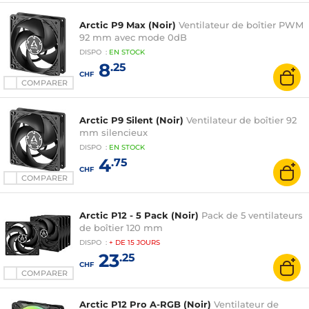
Arctic P9 Max (Noir)
Ventilateur de boîtier PWM
92 mm avec mode 0dB
DISPO
:
EN
STOCK
8
.25
CHF
COMPARER
Arctic P9 Silent (Noir)
Ventilateur de boîtier 92
mm silencieux
DISPO
:
EN
STOCK
4
.75
CHF
COMPARER
Arctic P12 - 5 Pack (Noir)
Pack de 5 ventilateurs
de boîtier 120 mm
DISPO
:
+ DE
15 JOURS
23
.25
CHF
COMPARER
Arctic P12 Pro A-RGB (Noir)
Ventilateur de