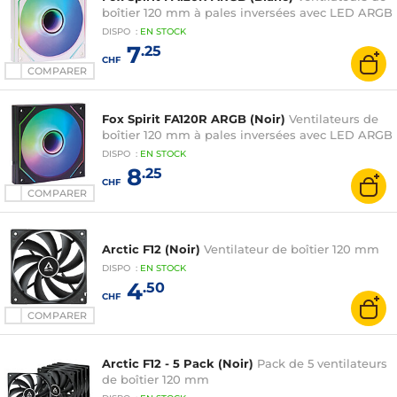
boîtier 120 mm à pales inversées avec LED ARGB
DISPO
:
EN
STOCK
7
.25
CHF
COMPARER
Fox Spirit FA120R ARGB (Noir)
Ventilateurs de
boîtier 120 mm à pales inversées avec LED ARGB
DISPO
:
EN
STOCK
8
.25
CHF
COMPARER
Arctic F12 (Noir)
Ventilateur de boîtier 120 mm
DISPO
:
EN
STOCK
4
.50
CHF
COMPARER
Arctic F12 - 5 Pack (Noir)
Pack de 5 ventilateurs
de boîtier 120 mm