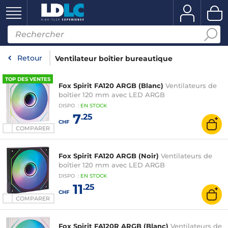
Retour
Ventilateur boîtier bureautique
TOP DES VENTES
Fox Spirit FA120 ARGB (Blanc)
Ventilateurs de
boîtier 120 mm avec LED ARGB
DISPO
:
EN
STOCK
7
.25
CHF
COMPARER
Fox Spirit FA120 ARGB (Noir)
Ventilateurs de
boîtier 120 mm avec LED ARGB
DISPO
:
EN
STOCK
11
.25
CHF
COMPARER
Fox Spirit FA120R ARGB (Blanc)
Ventilateurs de