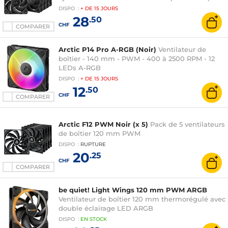
DISPO
:
+ DE
15 JOURS
28
.50
CHF
COMPARER
Arctic P14 Pro A-RGB (Noir)
Ventilateur de
boîtier - 140 mm - PWM - 400 à 2500 RPM - 12
LEDs A-RGB
DISPO
:
+ DE
15 JOURS
12
.50
CHF
COMPARER
Arctic F12 PWM Noir (x 5)
Pack de 5 ventilateurs
de boîtier 120 mm PWM
DISPO
:
RUPTURE
20
.25
CHF
COMPARER
be quiet! Light Wings 120 mm PWM ARGB
Ventilateur de boîtier 120 mm thermorégulé avec
double éclairage LED ARGB
DISPO
:
EN
STOCK