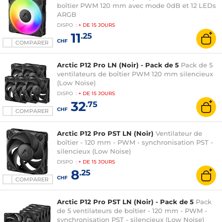
boîtier PWM 120 mm avec mode 0dB et 12 LEDs
ARGB
DISPO
:
+ DE
15 JOURS
11
.25
CHF
COMPARER
Arctic P12 Pro LN (Noir) - Pack de 5
Pack de 5
ventilateurs de boîtier PWM 120 mm silencieux
(Low Noise)
DISPO
:
+ DE
15 JOURS
32
.75
CHF
COMPARER
Arctic P12 Pro PST LN (Noir)
Ventilateur de
boîtier - 120 mm - PWM - synchronisation PST -
silencieux (Low Noise)
DISPO
:
+ DE
15 JOURS
8
.25
CHF
COMPARER
Arctic P12 Pro PST LN (Noir) - Pack de 5
Pack
de 5 ventilateurs de boîtier - 120 mm - PWM -
synchronisation PST - silencieux (Low Noise)