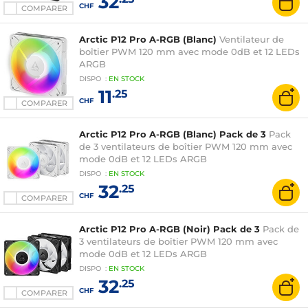
32
CHF
COMPARER
Arctic P12 Pro A-RGB (Blanc)
Ventilateur de
boîtier PWM 120 mm avec mode 0dB et 12 LEDs
ARGB
DISPO
:
EN
STOCK
11
.25
CHF
COMPARER
Arctic P12 Pro A-RGB (Blanc) Pack de 3
Pack
de 3 ventilateurs de boîtier PWM 120 mm avec
mode 0dB et 12 LEDs ARGB
DISPO
:
EN
STOCK
32
.25
CHF
COMPARER
Arctic P12 Pro A-RGB (Noir) Pack de 3
Pack de
3 ventilateurs de boîtier PWM 120 mm avec
mode 0dB et 12 LEDs ARGB
DISPO
:
EN
STOCK
32
.25
CHF
COMPARER