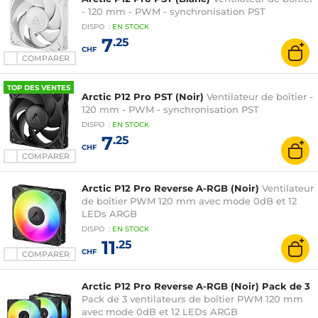
- 120 mm - PWM - synchronisation PST
DISPO
:
EN
STOCK
7
.25
CHF
COMPARER
TOP DES VENTES
Arctic P12 Pro PST (Noir)
Ventilateur de boîtier -
120 mm - PWM - synchronisation PST
DISPO
:
EN
STOCK
7
.25
CHF
COMPARER
Arctic P12 Pro Reverse A-RGB (Noir)
Ventilateur
de boîtier PWM 120 mm avec mode 0dB et 12
LEDs ARGB
DISPO
:
EN
STOCK
11
.25
CHF
COMPARER
Arctic P12 Pro Reverse A-RGB (Noir) Pack de 3
Pack de 3 ventilateurs de boîtier PWM 120 mm
avec mode 0dB et 12 LEDs ARGB