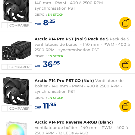
140 mm - PWM - 400 à 2500 RPM -
synchronisation PST
DISPO
:
EN
STOCK
8
.25
CHF
COMPARER
Arctic P14 Pro PST (Noir) Pack de 5
Pack de 5
ventilateurs de boîtier - 140 mm - PWM - 400 à
2500 RPM - synchronisation PST
DISPO
:
EN
STOCK
36
.95
CHF
COMPARER
Arctic P14 Pro PST CO (Noir)
Ventilateur de
boîtier - 140 mm - PWM - 400 à 2500 RPM -
synchronisation PST
DISPO
:
EN
STOCK
11
.95
CHF
COMPARER
Arctic P14 Pro Reverse A-RGB (Blanc)
Ventilateur de boîtier - 140 mm - PWM - 400 à
2500 RPM - 12 LEDs A-RGB