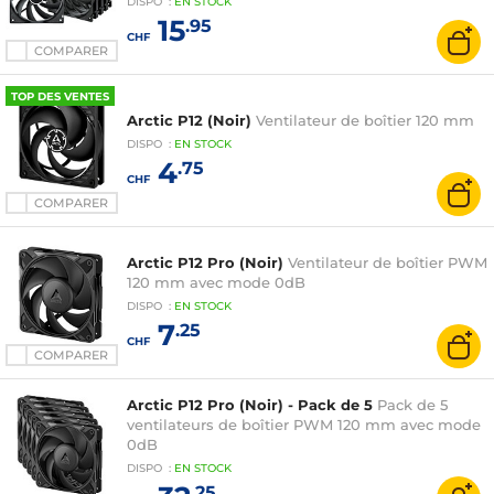
DISPO
:
EN
STOCK
15
.95
CHF
COMPARER
TOP DES VENTES
Arctic P12 (Noir)
Ventilateur de boîtier 120 mm
DISPO
:
EN
STOCK
4
.75
CHF
COMPARER
Arctic P12 Pro (Noir)
Ventilateur de boîtier PWM
120 mm avec mode 0dB
DISPO
:
EN
STOCK
7
.25
CHF
COMPARER
Arctic P12 Pro (Noir) - Pack de 5
Pack de 5
ventilateurs de boîtier PWM 120 mm avec mode
0dB
DISPO
:
EN
STOCK
.25