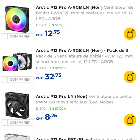
Arctic P12 Pro A-RGB LN (Noir)
Ventilateur de
boîtier PWM 120 mm silencieux (Low Noise) 12
LEDs ARGB
DISPO
:
EN
STOCK
12
.75
CHF
COMPARER
Arctic P12 Pro A-RGB LN (Noir) - Pack de 3
Pack de 3 ventilateurs de boîtier PWM 120 mm
silencieux (Low Noise) 12 LEDs ARGB
DISPO
:
EN
STOCK
32
.75
CHF
COMPARER
Arctic P12 Pro LN (Noir)
Ventilateur de boîtier
PWM 120 mm silencieux (Low Noise)
DISPO
:
EN
STOCK
8
.25
CHF
COMPARER
Arctic P12 Pro PST (Blanc)
Ventilateur de boîtier