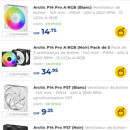
Arctic P14 Pro A-RGB (Blanc)
Ventilateur de
boîtier - 140 mm - PWM - 400 à 2500 RPM - 12
LEDs A-RGB
DISPO
:
EN
STOCK
14
.75
CHF
COMPARER
Arctic P14 Pro A-RGB (Noir) Pack de 3
Pack de
3 ventilateurs de boîtier - 140 mm - PWM - 400 à
2500 RPM - 12 LEDs A-RGB
DISPO
:
EN
STOCK
34
.95
CHF
COMPARER
Arctic P14 Pro PST (Blanc)
Ventilateur de boîtier
- 140 mm - PWM - 400 à 2500 RPM -
synchronisation PST
DISPO
:
EN
STOCK
9
.25
CHF
COMPARER
Arctic P14 Pro PST (Noir)
Ventilateur de boîtier -