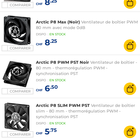
8
.25
CHF
COMPARER
Arctic P8 Max (Noir)
Ventilateur de boîtier PWM
80 mm avec mode 0dB
DISPO
:
EN
STOCK
8
.25
CHF
COMPARER
Arctic P8 PWM PST Noir
Ventilateur de boîtier -
80 mm - thermorégulation PWM -
synchronisation PST
DISPO
:
EN
STOCK
6
.50
CHF
COMPARER
Arctic P8 SLIM PWM PST
Ventilateur de boîtier
slim - 80 mm - thermorégulation PWM -
synchronisation PST
DISPO
:
EN
STOCK
5
.75
CHF
COMPARER