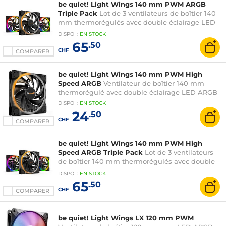
be quiet! Light Wings 140 mm PWM ARGB
Triple Pack
Lot de 3 ventilateurs de boîtier 140
mm thermorégulés avec double éclairage LED
ARGB
DISPO
:
EN
STOCK
65
.50
CHF
COMPARER
be quiet! Light Wings 140 mm PWM High
Speed ARGB
Ventilateur de boîtier 140 mm
thermorégulé avec double éclairage LED ARGB
DISPO
:
EN
STOCK
24
.50
CHF
COMPARER
be quiet! Light Wings 140 mm PWM High
Speed ARGB Triple Pack
Lot de 3 ventilateurs
de boîtier 140 mm thermorégulés avec double
éclairage LED ARGB
DISPO
:
EN
STOCK
65
.50
CHF
COMPARER
be quiet! Light Wings LX 120 mm PWM