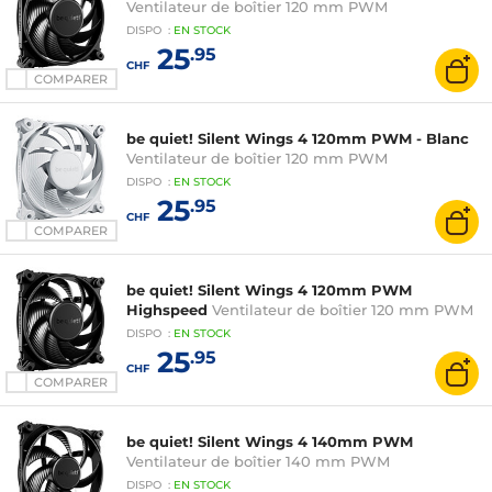
Ventilateur de boîtier 120 mm PWM
DISPO
:
EN
STOCK
25
.95
CHF
COMPARER
be quiet! Silent Wings 4 120mm PWM - Blanc
Ventilateur de boîtier 120 mm PWM
DISPO
:
EN
STOCK
25
.95
CHF
COMPARER
be quiet! Silent Wings 4 120mm PWM
Highspeed
Ventilateur de boîtier 120 mm PWM
DISPO
:
EN
STOCK
25
.95
CHF
COMPARER
be quiet! Silent Wings 4 140mm PWM
Ventilateur de boîtier 140 mm PWM
DISPO
:
EN
STOCK