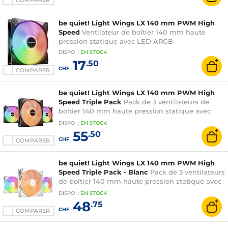
COMPARER
be quiet! Light Wings LX 140 mm PWM High
Speed
Ventilateur de boîtier 140 mm haute
pression statique avec LED ARGB
DISPO
:
EN
STOCK
17
.50
CHF
COMPARER
be quiet! Light Wings LX 140 mm PWM High
Speed Triple Pack
Pack de 3 ventilateurs de
boîtier 140 mm haute pression statique avec
LED ARGB
DISPO
:
EN
STOCK
55
.50
CHF
COMPARER
be quiet! Light Wings LX 140 mm PWM High
Speed Triple Pack - Blanc
Pack de 3 ventilateurs
de boîtier 140 mm haute pression statique avec
LED ARGB
DISPO
:
EN
STOCK
48
.75
CHF
COMPARER