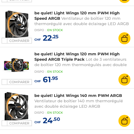
be quiet! Light Wings 120 mm PWM High
Speed ARGB
Ventilateur de boîtier 120 mm
thermorégulé avec double éclairage LED ARGB
DISPO
:
EN
STOCK
22
.25
CHF
COMPARER
be quiet! Light Wings 120 mm PWM High
Speed ARGB Triple Pack
Lot de 3 ventilateurs
de boîtier 120 mm thermorégulés avec double
éclairage LED ARGB
DISPO
:
EN
STOCK
61
.95
CHF
COMPARER
be quiet! Light Wings 140 mm PWM ARGB
Ventilateur de boîtier 140 mm thermorégulé
avec double éclairage LED ARGB
DISPO
:
EN
STOCK
24
.50
CHF
COMPARER