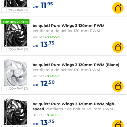
11
.95
CHF
COMPARER
TOP DES VENTES
be quiet! Pure Wings 3 120mm PWM
Ventilateur de boîtier 120 mm PWM
DISPO
:
EN
STOCK
13
.75
CHF
COMPARER
be quiet! Pure Wings 3 120mm PWM (Blanc)
Ventilateur de boîtier 120 mm PWM
DISPO
:
EN
STOCK
12
.50
CHF
COMPARER
be quiet! Pure Wings 3 120mm PWM high-
speed
Ventilateur de boîtier 120 mm PWM
DISPO
:
EN
STOCK
13
.75
CHF