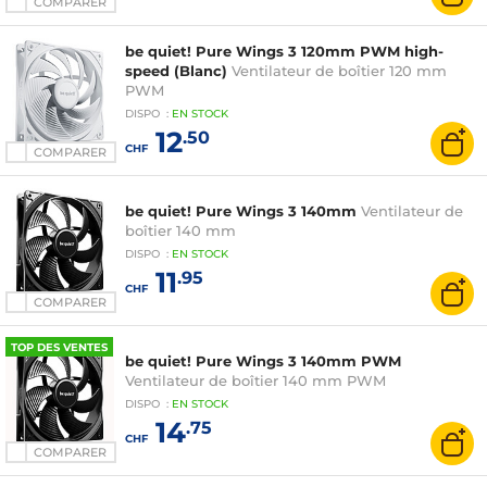
COMPARER
be quiet! Pure Wings 3 120mm PWM high-
speed (Blanc)
Ventilateur de boîtier 120 mm
PWM
DISPO
:
EN
STOCK
12
.50
CHF
COMPARER
be quiet! Pure Wings 3 140mm
Ventilateur de
boîtier 140 mm
DISPO
:
EN
STOCK
11
.95
CHF
COMPARER
TOP DES VENTES
be quiet! Pure Wings 3 140mm PWM
Ventilateur de boîtier 140 mm PWM
DISPO
:
EN
STOCK
14
.75
CHF
COMPARER