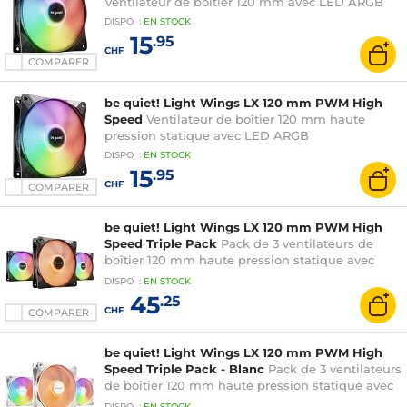
Ventilateur de boîtier 120 mm avec LED ARGB
DISPO
:
EN
STOCK
15
.95
CHF
COMPARER
be quiet! Light Wings LX 120 mm PWM High
Speed
Ventilateur de boîtier 120 mm haute
pression statique avec LED ARGB
DISPO
:
EN
STOCK
15
.95
CHF
COMPARER
be quiet! Light Wings LX 120 mm PWM High
Speed Triple Pack
Pack de 3 ventilateurs de
boîtier 120 mm haute pression statique avec
LED ARGB
DISPO
:
EN
STOCK
45
.25
CHF
COMPARER
be quiet! Light Wings LX 120 mm PWM High
Speed Triple Pack - Blanc
Pack de 3 ventilateurs
de boîtier 120 mm haute pression statique avec
LED ARGB
DISPO
:
EN
STOCK