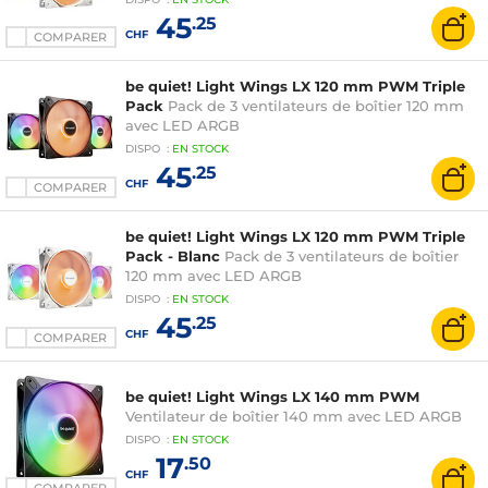
45
.25
CHF
COMPARER
be quiet! Light Wings LX 120 mm PWM Triple
Pack
Pack de 3 ventilateurs de boîtier 120 mm
avec LED ARGB
DISPO
:
EN
STOCK
45
.25
CHF
COMPARER
be quiet! Light Wings LX 120 mm PWM Triple
Pack - Blanc
Pack de 3 ventilateurs de boîtier
120 mm avec LED ARGB
DISPO
:
EN
STOCK
45
.25
CHF
COMPARER
be quiet! Light Wings LX 140 mm PWM
Ventilateur de boîtier 140 mm avec LED ARGB
DISPO
:
EN
STOCK
17
.50
CHF