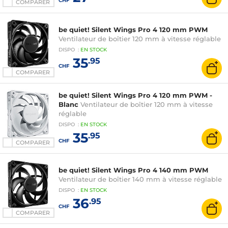
CHF
COMPARER
be quiet! Silent Wings Pro 4 120 mm PWM
Ventilateur de boîtier 120 mm à vitesse réglable
DISPO
:
EN
STOCK
35
.95
CHF
COMPARER
be quiet! Silent Wings Pro 4 120 mm PWM -
Blanc
Ventilateur de boîtier 120 mm à vitesse
réglable
DISPO
:
EN
STOCK
35
.95
CHF
COMPARER
be quiet! Silent Wings Pro 4 140 mm PWM
Ventilateur de boîtier 140 mm à vitesse réglable
DISPO
:
EN
STOCK
36
.95
CHF
COMPARER