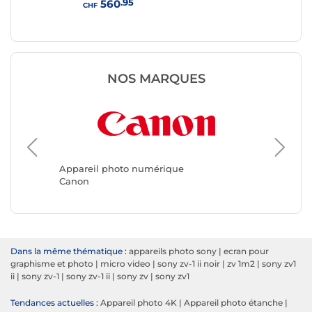
.95
560
CHF
CHF
NOS MARQUES
Apparei
Kodak
Appareil photo numérique
Canon
Dans la même thématique :
appareils photo sony
|
ecran pour
graphisme et photo
|
micro video
|
sony zv-1 ii noir
|
zv 1m2
|
sony zv1
ii
|
sony zv-1
|
sony zv-1 ii
|
sony zv
|
sony zv1
Tendances actuelles :
Appareil photo 4K
|
Appareil photo étanche
|