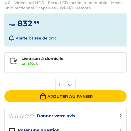
4.0 - Vidéos 4K HDR - Écran LCD tactile et orientable - Micro
unidirectionnel 3 capsules - Wi-Fi/Bluetooth
832
.95
CHF
Alerte baisse de prix
Livraison à domicile
En
stock
1
AJOUTER AU PANIER
Donner votre avis
Poser une question