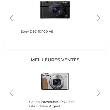
Sony DSC-RX100 VII
Sony ZV
MEILLEURES VENTES
III
Canon PowerShot SX740 HS
Kod
Lite Edition Argent