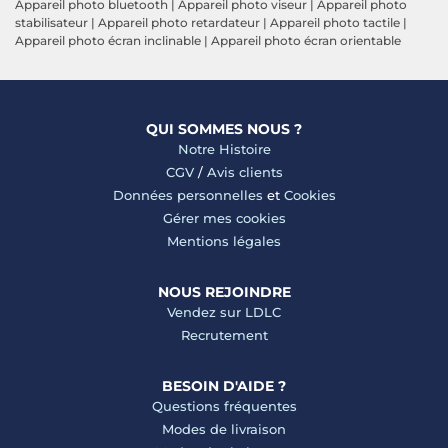
Appareil photo bluetooth
|
Appareil photo viseur
|
Appareil photo
stabilisateur
|
Appareil photo retardateur
|
Appareil photo tactile
|
Appareil photo écran inclinable
|
Appareil photo écran orientable
QUI SOMMES NOUS ?
Notre Histoire
CGV
/
Avis clients
Données personnelles
et
Cookies
Gérer mes cookies
Mentions légales
NOUS REJOINDRE
Vendez sur LDLC
Recrutement
BESOIN D'AIDE ?
Questions fréquentes
Modes de livraison