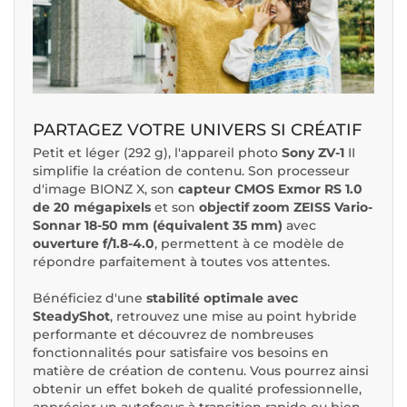
PARTAGEZ VOTRE UNIVERS SI CRÉATIF
Petit et léger (292 g), l'appareil photo
Sony ZV-1
II
simplifie la création de contenu. Son processeur
d'image BIONZ X, son
capteur CMOS Exmor RS 1.0
de 20 mégapixels
et son
objectif zoom ZEISS Vario-
Sonnar 18-50 mm (équivalent 35 mm)
avec
ouverture f/1.8-4.0
, permettent à ce modèle de
répondre parfaitement à toutes vos attentes.
Bénéficiez d'une
stabilité optimale avec
SteadyShot
, retrouvez une mise au point hybride
performante et découvrez de nombreuses
fonctionnalités pour satisfaire vos besoins en
matière de création de contenu. Vous pourrez ainsi
obtenir un effet bokeh de qualité professionnelle,
apprécier un autofocus à transition rapide ou bien