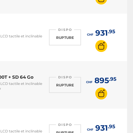
DISPO
931
.95
CHF
CD tactile et inclinable
RUPTURE
00T + SD 64 Go
DISPO
895
.95
CHF
CD tactile et inclinable
RUPTURE
o
DISPO
931
.95
CHF
CD tactile et inclinable
RUPTURE