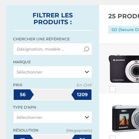
FILTRER
LES
25 PROD
PRODUITS
:
SD (Secure Di
CHERCHER UNE RÉFÉRENCE
MARQUE
Sélectionner
PRIX
En CHF
56
1209
TYPE D'APN
Sélectionner
RÉSOLUTION
(Megapixels)