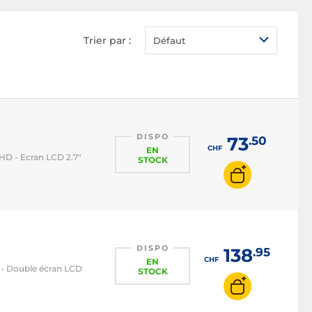
Appareil photo écran
orientable
Trier par :
Défaut
DISPO
73
.50
CHF
EN
HD - Ecran LCD 2.7"
STOCK
DISPO
138
.95
CHF
EN
 - Double écran LCD
STOCK