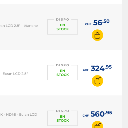
DISPO
56
.50
CHF
EN
ran LCD 2.8" - étanche
STOCK
DISPO
324
.95
CHF
EN
- Ecran LCD 2.8"
STOCK
DISPO
560
.95
4K - HDMI - Ecran LCD
CHF
EN
STOCK