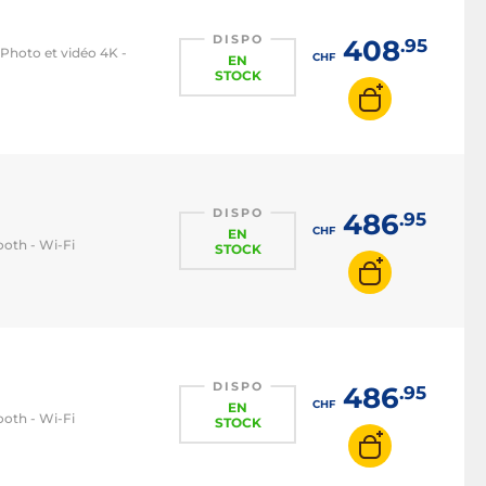
DISPO
408
.95
 Photo et vidéo 4K -
CHF
EN
STOCK
DISPO
486
.95
CHF
EN
ooth - Wi-Fi
STOCK
DISPO
486
.95
CHF
EN
ooth - Wi-Fi
STOCK