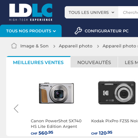
TOUS LES UNIVERS
CONFIGURATEUR PC
TOUS NOS PRODUITS
Image & Son
Appareil photo
Appareil photo
MEILLEURES VENTES
NOUVEAUTÉS
LES 
lishot
Canon PowerShot SX740
Kodak PixPro FZ55 Noi
HS Lite Edition Argent
.95
.95
560
120
CHF
CHF