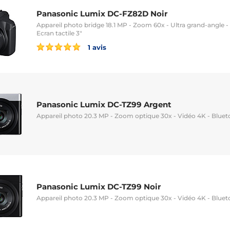
Panasonic Lumix DC-FZ82D Noir
Appareil photo bridge 18.1 MP - Zoom 60x - Ultra grand-angle -
Ecran tactile 3"
1 avis
Panasonic Lumix DC-TZ99 Argent
Appareil photo 20.3 MP - Zoom optique 30x - Vidéo 4K - Bluet
Panasonic Lumix DC-TZ99 Noir
Appareil photo 20.3 MP - Zoom optique 30x - Vidéo 4K - Bluet