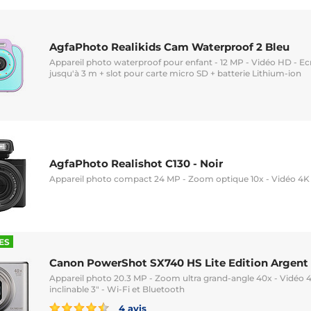
AgfaPhoto Realikids Cam Waterproof 2 Bleu
Appareil photo waterproof pour enfant - 12 MP - Vidéo HD - Ec
jusqu'à 3 m + slot pour carte micro SD + batterie Lithium-ion
AgfaPhoto Realishot C130 - Noir
Appareil photo compact 24 MP - Zoom optique 10x - Vidéo 4K 
ES
Canon PowerShot SX740 HS Lite Edition Argent
Appareil photo 20.3 MP - Zoom ultra grand-angle 40x - Vidéo 
inclinable 3" - Wi-Fi et Bluetooth
4 avis