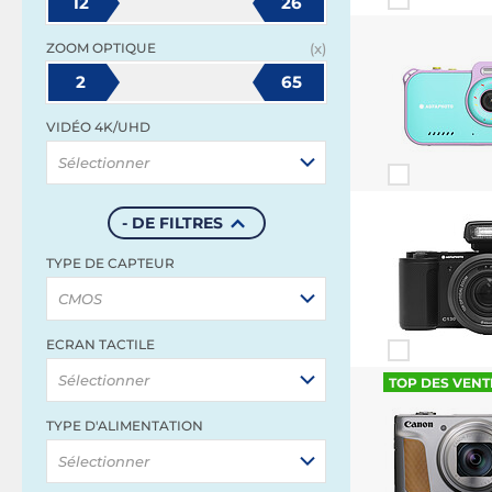
12
26
ZOOM OPTIQUE
(x)
2
65
VIDÉO 4K/UHD
Sélectionner
- DE FILTRES
TYPE DE CAPTEUR
CMOS
ECRAN TACTILE
Sélectionner
TOP DES VENT
TYPE D'ALIMENTATION
Sélectionner