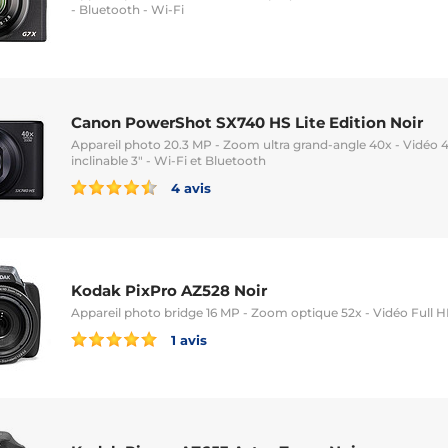
- Bluetooth - Wi-Fi
Canon PowerShot SX740 HS Lite Edition Noir
Appareil photo 20.3 MP - Zoom ultra grand-angle 40x - Vidéo 
inclinable 3" - Wi-Fi et Bluetooth
4 avis
Kodak PixPro AZ528 Noir
Appareil photo bridge 16 MP - Zoom optique 52x - Vidéo Full H
1 avis