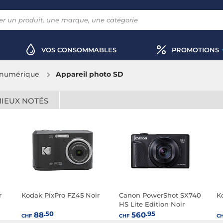
VOS CONSOMMABLES
PROMOTIONS
 numérique
Appareil photo SD
MIEUX NOTÉS
r
Kodak PixPro FZ45 Noir
Canon PowerShot SX740
K
HS Lite Edition Noir
.50
.95
88
560
CHF
CHF
C