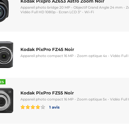
Kodak Pixpro AZ653 Astro Zoom Noir
Appareil photo bridge 20 MP - Objectif Grand Angle 24 mm - 
Vidéo Full HD 1080p - Ecran LCD 3" - Wi-Fi
Kodak PixPro FZ45 Noir
Appareil photo compact 16 MP - Zoom optique 4x - Vidéo Full 
ES
Kodak PixPro FZ55 Noir
Appareil photo compact 16 MP - Zoom optique 5x - Vidéo Full 
1 avis