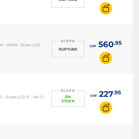
DISPO
560
.95
4K - HDMI - Ecran LCD
CHF
RUPTURE
DISPO
227
.95
CHF
EN
D - Ecran LCD 3" - Wi-Fi
STOCK