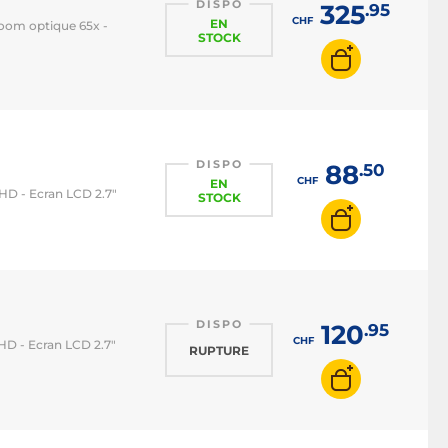
DISPO
325
.95
CHF
EN
Zoom optique 65x -
STOCK
DISPO
88
.50
CHF
EN
HD - Ecran LCD 2.7"
STOCK
DISPO
120
.95
CHF
HD - Ecran LCD 2.7"
RUPTURE