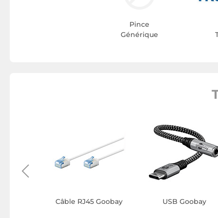
Pince
Générique
allume-
oobay
Câble RJ45 Goobay
USB Goobay