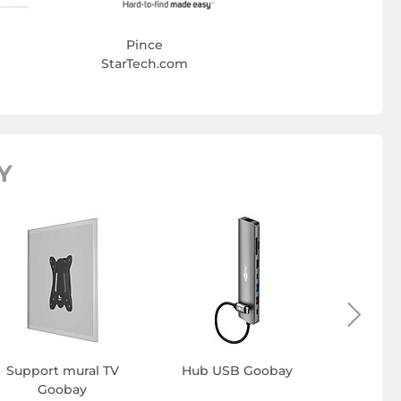
Pince
StarTech.com
Y
Connec
G
Support mural TV
Hub USB Goobay
Goobay