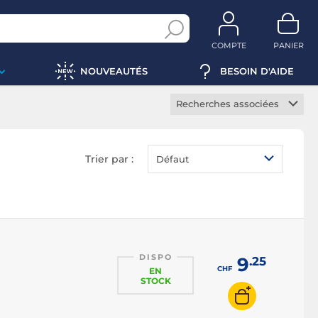
COMPTE
PANIER
NOUVEAUTÉS
BESOIN D'AIDE
Recherches associées
Pince coupante
Pince à sertir
Trier par :
Défaut
Kit de pinces
Outil à dénuder
Dénudeur
DISPO
9
.25
CHF
EN
STOCK