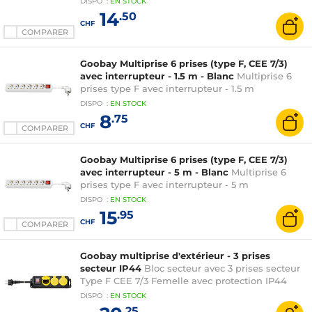
DISPO
:
EN
STOCK
14
.50
CHF
COMPARER
Goobay Multiprise 6 prises (type F, CEE 7/3)
avec interrupteur - 1.5 m - Blanc
Multiprise 6
prises type F avec interrupteur - 1.5 m
DISPO
:
EN
STOCK
8
.75
CHF
COMPARER
Goobay Multiprise 6 prises (type F, CEE 7/3)
avec interrupteur - 5 m - Blanc
Multiprise 6
prises type F avec interrupteur - 5 m
DISPO
:
EN
STOCK
15
.95
CHF
COMPARER
Goobay multiprise d'extérieur - 3 prises
secteur IP44
Bloc secteur avec 3 prises secteur
Type F CEE 7/3 Femelle avec protection IP44
DISPO
:
EN
STOCK
.25