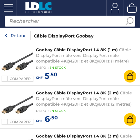
Retour
Câble DisplayPort Goobay
Goobay Câble DisplayPort 1.4 8K (1 m)
Câble
DisplayPort mâle vers DisplayPort mâle
compatible 4K@120Hz et 8K@60Hz (1 mètre)
DISPO
:
EN
STOCK
5
.50
CHF
COMPARER
Goobay Câble DisplayPort 1.4 8K (2 m)
Câble
DisplayPort mâle vers DisplayPort mâle
compatible 4K@120Hz et 8K@60Hz (2 mètres)
DISPO
:
EN
STOCK
6
.50
CHF
COMPARER
Goobay Câble DisplayPort 1.4 8K (3 m)
Câble