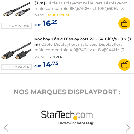
(3 m)
Câble DisplayPort mâle vers DisplayPort
mâle compatible 8K@240Hz et 10K@60Hz (3
mètres)
DISPO
:
SOUS
7 JOURS
16
.25
CHF
COMPARER
Goobay Câble DisplayPort 2.1 - 54 Gbit/s - 8K (3
m)
Câble DisplayPort mâle vers DisplayPort
mâle compatible 4K@240Hz et 8K@144Hz (3
mètres)
DISPO
:
RUPTURE
14
.75
CHF
COMPARER
NOS MARQUES DISPLAYPORT :