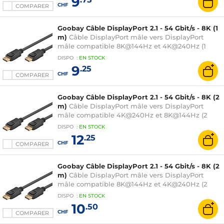
9
CHF
COMPARER
Goobay Câble DisplayPort 2.1 - 54 Gbit/s - 8K (1
m)
Câble DisplayPort mâle vers DisplayPort
mâle compatible 8K@144Hz et 4K@240Hz (1
mètre)
DISPO
:
EN
STOCK
9
.25
CHF
COMPARER
Goobay Câble DisplayPort 2.1 - 54 Gbit/s - 8K (2
m)
Câble DisplayPort mâle vers DisplayPort
mâle compatible 4K@240Hz et 8K@144Hz (2
mètres)
DISPO
:
EN
STOCK
12
.25
CHF
COMPARER
Goobay Câble DisplayPort 2.1 - 54 Gbit/s - 8K (2
m)
Câble DisplayPort mâle vers DisplayPort
mâle compatible 8K@144Hz et 4K@240Hz (2
mètres)
DISPO
:
EN
STOCK
10
.50
CHF
COMPARER