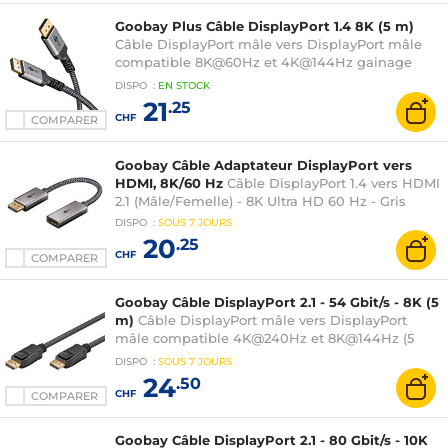
Goobay Plus Câble DisplayPort 1.4 8K (5 m)
Câble DisplayPort mâle vers DisplayPort mâle
compatible 8K@60Hz et 4K@144Hz gainage
textile (5 mètres)
DISPO
:
EN
STOCK
21
.25
CHF
COMPARER
Goobay Câble Adaptateur DisplayPort vers
HDMI, 8K/60 Hz
Câble DisplayPort 1.4 vers HDMI
2.1 (Mâle/Femelle) - 8K Ultra HD 60 Hz - Gris
DISPO
:
SOUS
7 JOURS
20
.25
CHF
COMPARER
Goobay Câble DisplayPort 2.1 - 54 Gbit/s - 8K (5
m)
Câble DisplayPort mâle vers DisplayPort
mâle compatible 4K@240Hz et 8K@144Hz (5
mètres)
DISPO
:
SOUS
7 JOURS
24
.50
CHF
COMPARER
Goobay Câble DisplayPort 2.1 - 80 Gbit/s - 10K