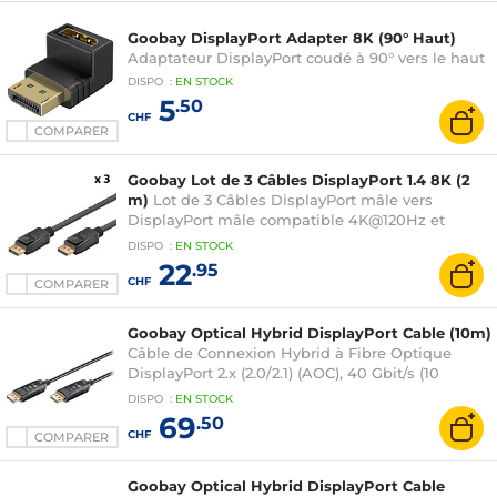
Goobay DisplayPort Adapter 8K (90° Haut)
Adaptateur DisplayPort coudé à 90° vers le haut
DISPO
:
EN
STOCK
5
.50
CHF
COMPARER
Goobay Lot de 3 Câbles DisplayPort 1.4 8K (2
m)
Lot de 3 Câbles DisplayPort mâle vers
DisplayPort mâle compatible 4K@120Hz et
8K@60Hz (2 mètres)
DISPO
:
EN
STOCK
22
.95
CHF
COMPARER
Goobay Optical Hybrid DisplayPort Cable (10m)
Câble de Connexion Hybrid à Fibre Optique
DisplayPort 2.x (2.0/2.1) (AOC), 40 Gbit/s (10
mètres)
DISPO
:
EN
STOCK
69
.50
CHF
COMPARER
Goobay Optical Hybrid DisplayPort Cable