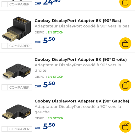
24
.50
CHF
COMPARER
Goobay DisplayPort Adapter 8K (90° Bas)
Adaptateur DisplayPort coudé à 90° vers le bas
DISPO
:
EN
STOCK
5
.50
CHF
COMPARER
Goobay DisplayPort Adapter 8K (90° Droite)
Adaptateur DisplayPort coudé à 90° vers la
droite
DISPO
:
EN
STOCK
5
.50
CHF
COMPARER
Goobay DisplayPort Adapter 8K (90° Gauche)
Adaptateur DisplayPort coudé à 90° vers la
gauche
DISPO
:
EN
STOCK
5
.50
CHF
COMPARER