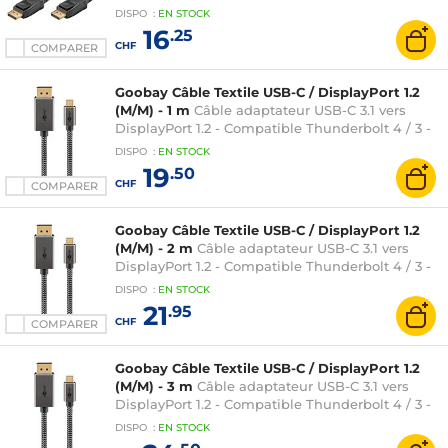
mètres)
DISPO
:
EN
STOCK
16
.25
CHF
COMPARER
Goobay Câble Textile USB-C / DisplayPort 1.2
(M/M) - 1 m
Câble adaptateur USB-C 3.1 vers
DisplayPort 1.2 - Compatible Thunderbolt 4 / 3 -
Mâle / Mâle - 1 mètre (compatible 4K@60Hz)
DISPO
:
EN
STOCK
19
.50
CHF
COMPARER
Goobay Câble Textile USB-C / DisplayPort 1.2
(M/M) - 2 m
Câble adaptateur USB-C 3.1 vers
DisplayPort 1.2 - Compatible Thunderbolt 4 / 3 -
Mâle / Mâle - 2 mètres (compatible 4K@60Hz)
DISPO
:
EN
STOCK
21
.95
CHF
COMPARER
Goobay Câble Textile USB-C / DisplayPort 1.2
(M/M) - 3 m
Câble adaptateur USB-C 3.1 vers
DisplayPort 1.2 - Compatible Thunderbolt 4 / 3 -
Mâle / Mâle - 3 mètres (compatible 4K@60Hz)
DISPO
:
EN
STOCK