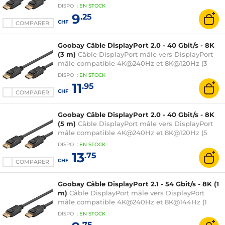
mètres)
DISPO
:
EN
STOCK
9
.25
CHF
COMPARER
Goobay Câble DisplayPort 2.0 - 40 Gbit/s - 8K
(3 m)
Câble DisplayPort mâle vers DisplayPort
mâle compatible 4K@240Hz et 8K@120Hz (3
mètres)
DISPO
:
EN
STOCK
11
.95
CHF
COMPARER
Goobay Câble DisplayPort 2.0 - 40 Gbit/s - 8K
(5 m)
Câble DisplayPort mâle vers DisplayPort
mâle compatible 4K@240Hz et 8K@120Hz (5
mètres)
DISPO
:
EN
STOCK
13
.75
CHF
COMPARER
Goobay Câble DisplayPort 2.1 - 54 Gbit/s - 8K (1
m)
Câble DisplayPort mâle vers DisplayPort
mâle compatible 4K@240Hz et 8K@144Hz (1
mètre)
DISPO
:
EN
STOCK
.75