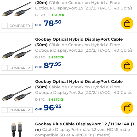
(20m)
Câble de Connexion Hybrid à Fibre
Optique DisplayPort 2.x (2.0/2.1) (AOC), 40 Gbit/s
(20 mètres)
DISPO
:
EN
STOCK
78
.50
CHF
COMPARER
Goobay Optical Hybrid DisplayPort Cable
(30m)
Câble de Connexion Hybrid à Fibre
Optique DisplayPort 2.x (2.0/2.1) (AOC), 40 Gbit/s
(30 mètres)
DISPO
:
EN
STOCK
87
.95
CHF
COMPARER
Goobay Optical Hybrid DisplayPort Cable
(50m)
Câble de Connexion Hybrid à Fibre
Optique DisplayPort 2.x (2.0/2.1) (AOC), 40 Gbit/s
(50 mètres)
DISPO
:
EN
STOCK
96
.95
CHF
COMPARER
Goobay Plus Câble DisplayPort 1.2 / HDMI 4K (1
m)
Câble DisplayPort mâle 1.2 vers HDMI mâle
compatible 3D et 4K@60Hz (1 mètre)