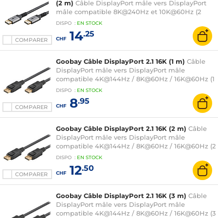
(2 m)
Câble DisplayPort mâle vers DisplayPort
mâle compatible 8K@240Hz et 10K@60Hz (2
mètres)
DISPO
:
EN
STOCK
14
.25
CHF
COMPARER
Goobay Câble DisplayPort 2.1 16K (1 m)
Câble
DisplayPort mâle vers DisplayPort mâle
compatible 4K@144Hz / 8K@60Hz / 16K@60Hz (1
mètre)
DISPO
:
EN
STOCK
8
.95
CHF
COMPARER
Goobay Câble DisplayPort 2.1 16K (2 m)
Câble
DisplayPort mâle vers DisplayPort mâle
compatible 4K@144Hz / 8K@60Hz / 16K@60Hz (2
mètres)
DISPO
:
EN
STOCK
12
.50
CHF
COMPARER
Goobay Câble DisplayPort 2.1 16K (3 m)
Câble
DisplayPort mâle vers DisplayPort mâle
compatible 4K@144Hz / 8K@60Hz / 16K@60Hz (3