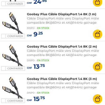
24
.95
CHF
COMPARER
Goobay Plus Câble DisplayPort 1.4 8K (1 m)
Câble DisplayPort mâle vers DisplayPort mâle
compatible 8K@60Hz et 4K@144Hz gainage
textile (1 mètre)
DISPO
:
EN
STOCK
9
.25
CHF
COMPARER
Goobay Plus Câble DisplayPort 1.4 8K (2 m)
Câble DisplayPort mâle vers DisplayPort mâle
compatible 8K@60Hz et 4K@144Hz gainage
textile (2 mètres)
DISPO
:
EN
STOCK
13
.75
CHF
COMPARER
Goobay Plus Câble DisplayPort 1.4 8K (3 m)
Câble DisplayPort mâle vers DisplayPort mâle
compatible 8K@60Hz et 4K@144Hz gainage
textile (3 mètres)
DISPO
:
EN
STOCK
15
.75
CHF
COMPARER