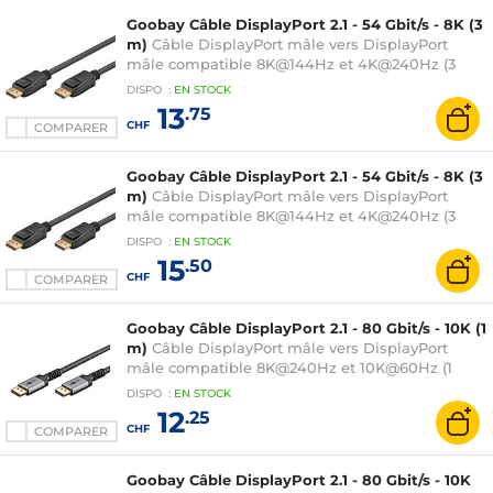
Goobay Câble DisplayPort 2.1 - 54 Gbit/s - 8K (3
m)
Câble DisplayPort mâle vers DisplayPort
mâle compatible 8K@144Hz et 4K@240Hz (3
mètres)
DISPO
:
EN
STOCK
13
.75
CHF
COMPARER
Goobay Câble DisplayPort 2.1 - 54 Gbit/s - 8K (3
m)
Câble DisplayPort mâle vers DisplayPort
mâle compatible 8K@144Hz et 4K@240Hz (3
mètres)
DISPO
:
EN
STOCK
15
.50
CHF
COMPARER
Goobay Câble DisplayPort 2.1 - 80 Gbit/s - 10K (1
m)
Câble DisplayPort mâle vers DisplayPort
mâle compatible 8K@240Hz et 10K@60Hz (1
mètre)
DISPO
:
EN
STOCK
12
.25
CHF
COMPARER
Goobay Câble DisplayPort 2.1 - 80 Gbit/s - 10K