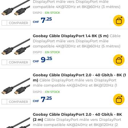
DisplayPort mâle vers DisplayPort mâle
compatible 4K@120Hz et 8K@60Hz (3 mètres)
DISPO
:
EN
STOCK
7
.25
CHF
COMPARER
Goobay Câble DisplayPort 1.4 8K (5 m)
Câble
DisplayPort mâle vers DisplayPort mâle
compatible 4K@120Hz et 8K@60Hz (5 mètres)
DISPO
:
EN
STOCK
9
.25
CHF
COMPARER
Goobay Câble DisplayPort 2.0 - 40 Gbit/s - 8K (1
m)
Câble DisplayPort mâle vers DisplayPort
mâle compatible 4K@240Hz et 8K@120Hz (1
mètre)
DISPO
:
EN
STOCK
7
.25
CHF
COMPARER
Goobay Câble DisplayPort 2.0 - 40 Gbit/s - 8K
(2 m)
Câble DisplayPort mâle vers DisplayPort
mâle compatible 4K@240Hz et 8K@120Hz (2