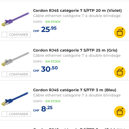
Cordon RJ45 catégorie 7 S/FTP 20 m (Violet)
Câble ethernet catégorie 7 à double blindage
DISPO
:
EN
STOCK
25
.95
CHF
COMPARER
Cordon RJ45 catégorie 7 S/FTP 25 m (Gris)
Câble ethernet catégorie 7 à double blindage
DISPO
:
EN
STOCK
30
.50
CHF
COMPARER
Cordon RJ45 catégorie 7 S/FTP 3 m (Bleu)
Câble ethernet catégorie 7 à double blindage
DISPO
:
EN
STOCK
8
.25
CHF
COMPARER