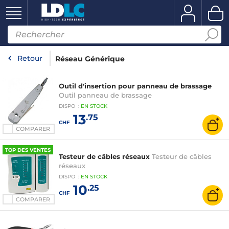
Retour
Réseau Générique
Outil d'insertion pour panneau de brassage
Outil panneau de brassage
DISPO
:
EN
STOCK
13
.75
CHF
COMPARER
TOP DES VENTES
Testeur de câbles réseaux
Testeur de câbles
réseaux
DISPO
:
EN
STOCK
10
.25
CHF
COMPARER