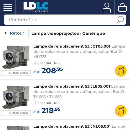
Retour
Lampe vidéoprojecteur Générique
Lampe de remplacement 5J.JGT05.001
Lampe
de remplacement pour vidéoprojecteur BenQ
MH733
DISPO
:
RUPTURE
208
.95
CHF
COMPARER
Lampe de remplacement 5J.JL805.001
Lampe
de remplacement pour vidéoprojecteurs BenQ
TH685 / TH685i
DISPO
:
RUPTURE
218
.95
CHF
COMPARER
Lampe de remplacement 5J.JNL05.001
Lampe