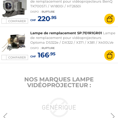
de remplacement pour vidéoprojecteurs BenQ
TK700STi / W1800i / HT2650i
DISPO
:
RUPTURE
220
.95
CHF
COMPARER
Lampe de remplacement SP.7D1R1GR01
Lampe
de remplacement pour vidéoprojecteurs
Optoma DS322e / DX322 / X371 / X381 / X400LVe
DISPO
:
RUPTURE
166
.95
CHF
COMPARER
NOS MARQUES LAMPE
VIDÉOPROJECTEUR :