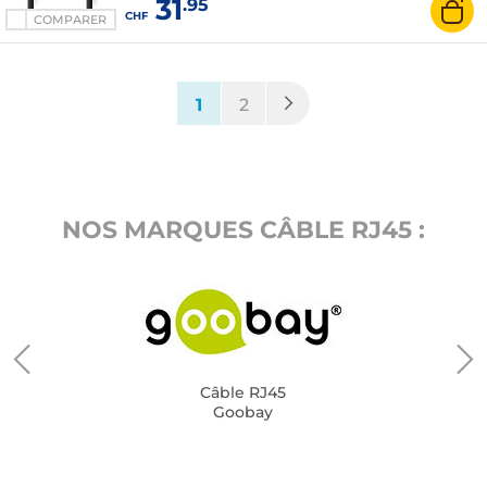
31
.95
CHF
COMPARER
(current)
1
2
NOS MARQUES CÂBLE RJ45 :
Câble RJ45
Goobay