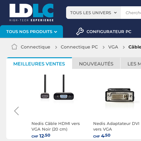
TOUS LES UNIVERS
CONFIGURATEUR PC
TOUS NOS PRODUITS
Connectique
Connectique PC
VGA
Câbl
MEILLEURES VENTES
NOUVEAUTÉS
LES 
teur USB-C
Nedis Câble HDMI vers
Nedis Adaptateur DVI
VGA Noir (20 cm)
vers VGA
.50
.50
12
4
CHF
CHF