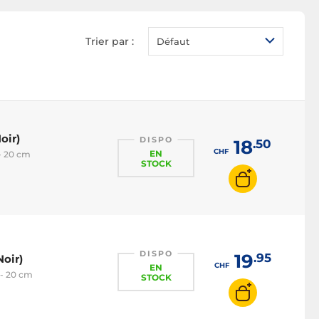
Trier par :
Défaut
oir)
DISPO
18
.50
CHF
EN
 - 20 cm
STOCK
DISPO
19
.95
Noir)
CHF
EN
 - 20 cm
STOCK