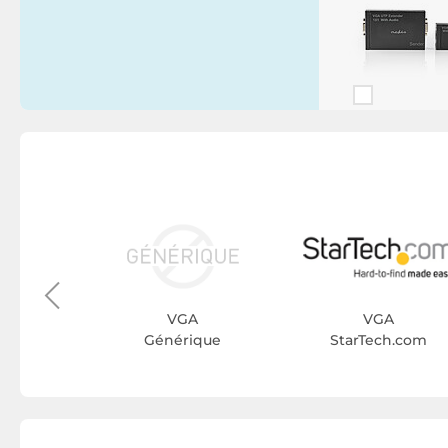
A
VU
VGA
VGA
Générique
StarTech.com