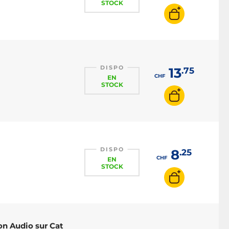
STOCK
DISPO
13
.75
CHF
EN
STOCK
DISPO
8
.25
CHF
EN
STOCK
on Audio sur Cat