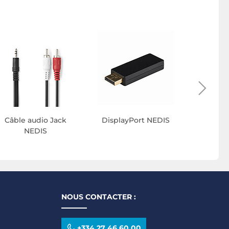
Câble audio Jack
DisplayPort NEDIS
Câble
NEDIS
N
NOUS CONTACTER :
+334 27 46 60 00