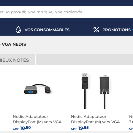
VOS CONSOMMABLES
PROMOTIONS
e VGA NEDIS
MIEUX NOTÉS
Nedis Adaptateur
Nedis Adaptateur
N
DisplayPort (M) vers VGA
DisplayPort (M) vers VGA
3
(F) (Noir)
(M) (Noir)
.50
.95
18
19
CHF
CHF
C