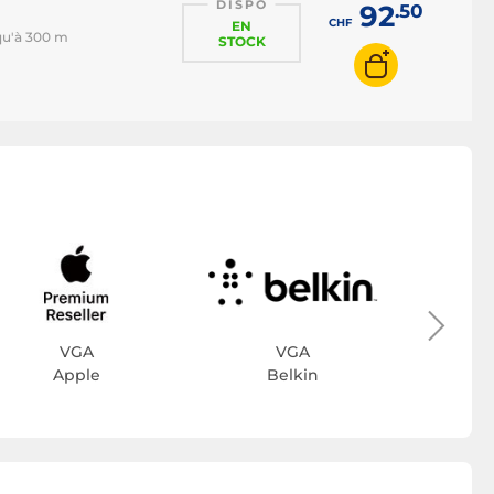
DISPO
92
.50
CHF
EN
qu'à 300 m
STOCK
VGA
VGA
Apple
Belkin