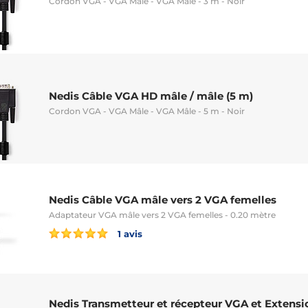
Cordon VGA - VGA Mâle - VGA Mâle - 3 m - Noir
Nedis Câble VGA HD mâle / mâle (5 m)
Cordon VGA - VGA Mâle - VGA Mâle - 5 m - Noir
Nedis Câble VGA mâle vers 2 VGA femelles
Adaptateur VGA mâle vers 2 VGA femelles - 0.20 mètre
1 avis
Nedis Transmetteur et récepteur VGA et Extensi