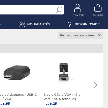
COMPTE
PANIER
NOUVEAUTÉS
BESOIN D'AIDE
Recherches associées
Câble VGA
Coupleur VGA
Extendeur VGA
Rallonge VGA
Switch VGA
edis Adaptateur USB-C
Nedis Câble VGA mâle
Nedis Câ
.0 / VGA
vers 2 VGA femelles
mâle / mâl
.95
.25
.25
6
8
9
HF
CHF
CHF