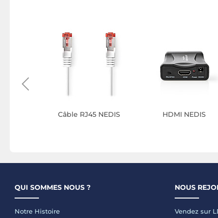
onnectée
IS
Câble RJ45 NEDIS
HDMI NEDIS
QUI SOMMES NOUS ?
NOUS REJO
Notre Histoire
Vendez sur 