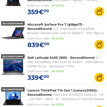
Reconditionné
Intel Core i7 8650U - 1,9 GHz -
16Go RAM - SSD 256 Go - Windows 11 - Intel UHD
DISPO
Exclu Web
:
EN
STOCK
Graphics 620 - 14 pouces AZERTY
359€
00
RECONDITIONNÉ
Microsoft Surface Pro 7 (g16goi7) -
Reconditionné
12.3" PixelSense Antireflets
Brillant Tactile Intel Core i7-1065G7 - SSD 256 Go
NVMe 16 Go - Windows 11 Pro
DISPO
Exclu Web
:
EN
STOCK
839€
00
RECONDITIONNÉ
Dell Latitude 5420 (16i5) - Reconditionné
14 "
Mat Antireflets Intel Core i5-1145G7 - SSD 256 Go
NVMe 16 Go - Windows 11 Pro
DISPO
Exclu Web
:
EN
STOCK
339€
00
RECONDITIONNÉ
Lenovo ThinkPad T14 Gen 1 (Lenovo31552) -
Reconditionné
Intel core I5-10210U 1.60GHz - 14"
- 2To SSD - RAM : 32 - Windows 11 Famille 64bits
- Intel UHD Graphics
DISPO
Exclu Web
:
EN
STOCK