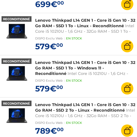
Graphics - 14 pouces
699€
00
RECONDITIONNÉ
Lenovo Thinkpad L14 GEN 1 - Core i5 Gen 10 - 32
Go RAM - SSD 1 To - Linux - Reconditionné
Intel
Core i5 10210U - 1,6 GHz - 32Go RAM - SSD 1 To -
Linux - Intel UHD Graphics - 14 pouces
DISPO
Exclu Web
:
EN
STOCK
579€
00
RECONDITIONNÉ
Lenovo Thinkpad L14 GEN 1 - Core i5 Gen 10 - 32
Go RAM - SSD 1 To - Windows 11 -
Reconditionné
Intel Core i5 10210U - 1,6 GHz -
32Go RAM - SSD 1 To - Windows 11 - Intel UHD
DISPO
Exclu Web
:
EN
STOCK
Graphics - 14 pouces
579€
00
RECONDITIONNÉ
Lenovo Thinkpad L14 GEN 1 - Core i5 Gen 10 - 32
Go RAM - SSD 2 To - Linux - Reconditionné
Intel
Core i5 10210U - 1,6 GHz - 32Go RAM - SSD 2 To -
Linux - Intel UHD Graphics - 14 pouces
DISPO
Exclu Web
:
EN
STOCK
789€
00