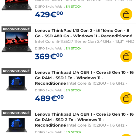
Intel Iris Xe Graphics - 1x HDMI 2.0 - 1x
DISPO
Exclu Web
:
EN
STOCK
Thunderbolt 4 - 2x USB 3.2 Gen 1 - 1x USB-C 3.2
429€
00
Gen 2 - 1x microSD
RECONDITIONNÉ
Lenovo ThinkPad L13 Gen 2 - i5 11ème Gen - 8
Go - SSD 480 Go - Windows 11 - Reconditionné
Intel Core i5-1135G7 11ème Gen 2.4GHz - 13,3'' FHD
IPS - Intel Iris Xe Graphics - 1x HDMI 2.0 - 1x
DISPO
Exclu Web
:
EN
STOCK
Thunderbolt 4 - 2x USB 3.2 Gen 1 - 1x USB-C 3.2
369€
00
Gen 2 - 1x microSD
RECONDITIONNÉ
Lenovo Thinkpad L14 GEN 1 - Core i5 Gen 10 - 16
Go RAM - SSD 1 To - Windows 11 -
Reconditionné
Intel Core i5 10210U - 1,6 GHz -
16Go RAM - SSD 1 To - Windows 11 - Intel UHD
DISPO
Exclu Web
:
EN
STOCK
Graphics - 14 pouces
489€
00
RECONDITIONNÉ
Lenovo Thinkpad L14 GEN 1 - Core i5 Gen 10 - 16
Go RAM - SSD 2 To - Windows 11 -
Reconditionné
Intel Core i5 10210U - 1,6 GHz -
16Go RAM - SSD 2 To - Windows 11 - Intel UHD
DISPO
Exclu Web
:
EN
STOCK