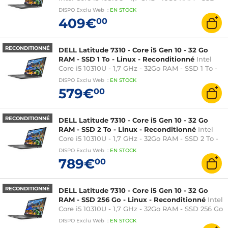
480 Go - Windows 11 - Intel UHD Graphics - 13,3
DISPO
Exclu Web
:
EN
STOCK
pouces AZERTY
409€
00
RECONDITIONNÉ
DELL Latitude 7310 - Core i5 Gen 10 - 32 Go
RAM - SSD 1 To - Linux - Reconditionné
Intel
Core i5 10310U - 1,7 GHz - 32Go RAM - SSD 1 To -
Linux - Intel UHD Graphics - 13,3 pouces AZERTY
DISPO
Exclu Web
:
EN
STOCK
579€
00
RECONDITIONNÉ
DELL Latitude 7310 - Core i5 Gen 10 - 32 Go
RAM - SSD 2 To - Linux - Reconditionné
Intel
Core i5 10310U - 1,7 GHz - 32Go RAM - SSD 2 To -
Linux - Intel UHD Graphics - 13,3 pouces AZERTY
DISPO
Exclu Web
:
EN
STOCK
789€
00
RECONDITIONNÉ
DELL Latitude 7310 - Core i5 Gen 10 - 32 Go
RAM - SSD 256 Go - Linux - Reconditionné
Intel
Core i5 10310U - 1,7 GHz - 32Go RAM - SSD 256 Go
- Linux - Intel UHD Graphics - 13,3 pouces
DISPO
Exclu Web
:
EN
STOCK
AZERTY