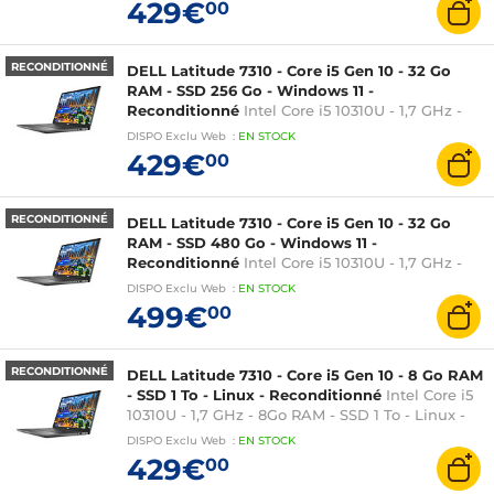
429€
00
RECONDITIONNÉ
DELL Latitude 7310 - Core i5 Gen 10 - 32 Go
RAM - SSD 256 Go - Windows 11 -
Reconditionné
Intel Core i5 10310U - 1,7 GHz -
32Go RAM - SSD 256 Go - Windows 11 - Intel UHD
DISPO
Exclu Web
:
EN
STOCK
Graphics - 13,3 pouces AZERTY
429€
00
RECONDITIONNÉ
DELL Latitude 7310 - Core i5 Gen 10 - 32 Go
RAM - SSD 480 Go - Windows 11 -
Reconditionné
Intel Core i5 10310U - 1,7 GHz -
32Go RAM - SSD 480 Go - Windows 11 - Intel
DISPO
Exclu Web
:
EN
STOCK
UHD Graphics - 13,3 pouces AZERTY
499€
00
RECONDITIONNÉ
DELL Latitude 7310 - Core i5 Gen 10 - 8 Go RAM
- SSD 1 To - Linux - Reconditionné
Intel Core i5
10310U - 1,7 GHz - 8Go RAM - SSD 1 To - Linux -
Intel UHD Graphics - 13,3 pouces AZERTY
DISPO
Exclu Web
:
EN
STOCK
429€
00