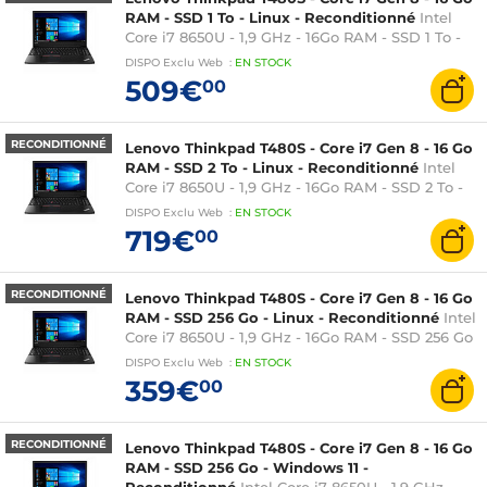
RAM - SSD 1 To - Linux - Reconditionné
Intel
Core i7 8650U - 1,9 GHz - 16Go RAM - SSD 1 To -
Linux - Intel UHD Graphics 620 - 14 pouces
DISPO
Exclu Web
:
EN
STOCK
AZERTY
509€
00
RECONDITIONNÉ
Lenovo Thinkpad T480S - Core i7 Gen 8 - 16 Go
RAM - SSD 2 To - Linux - Reconditionné
Intel
Core i7 8650U - 1,9 GHz - 16Go RAM - SSD 2 To -
Linux - Intel UHD Graphics 620 - 14 pouces
DISPO
Exclu Web
:
EN
STOCK
AZERTY
719€
00
RECONDITIONNÉ
Lenovo Thinkpad T480S - Core i7 Gen 8 - 16 Go
RAM - SSD 256 Go - Linux - Reconditionné
Intel
Core i7 8650U - 1,9 GHz - 16Go RAM - SSD 256 Go
- Linux - Intel UHD Graphics 620 - 14 pouces
DISPO
Exclu Web
:
EN
STOCK
AZERTY
359€
00
RECONDITIONNÉ
Lenovo Thinkpad T480S - Core i7 Gen 8 - 16 Go
RAM - SSD 256 Go - Windows 11 -