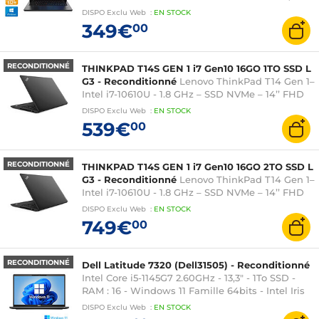
GHz - 14" - Intel UHD Graphics - 2x USB 3.2 - 2x
DISPO
Exclu Web
:
EN
STOCK
USB-C - Ethernet - HDMI
349€
00
RECONDITIONNÉ
THINKPAD T14S GEN 1 i7 Gen10 16GO 1TO SSD L
G3 - Reconditionné
Lenovo ThinkPad T14 Gen 1–
Intel i7-10610U - 1.8 GHz – SSD NVMe – 14’’ FHD
IPS – Intel UHD – 2× USB 3.0 | 2× USB-C | HDMI
DISPO
Exclu Web
:
EN
STOCK
539€
00
RECONDITIONNÉ
THINKPAD T14S GEN 1 i7 Gen10 16GO 2TO SSD L
G3 - Reconditionné
Lenovo ThinkPad T14 Gen 1–
Intel i7-10610U - 1.8 GHz – SSD NVMe – 14’’ FHD
IPS – Intel UHD – 2× USB 3.0 | 2× USB-C | HDMI
DISPO
Exclu Web
:
EN
STOCK
749€
00
RECONDITIONNÉ
Dell Latitude 7320 (Dell31505) - Reconditionné
Intel Core i5-1145G7 2.60GHz - 13,3" - 1To SSD -
RAM : 16 - Windows 11 Famille 64bits - Intel Iris
Xe
DISPO
Exclu Web
:
EN
STOCK