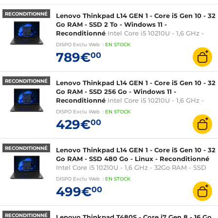
RECONDITIONNÉ
Lenovo Thinkpad L14 GEN 1 - Core i5 Gen 10 - 32
Go RAM - SSD 2 To - Windows 11 -
Reconditionné
Intel Core i5 10210U - 1,6 GHz -
32Go RAM - SSD 2 To - Windows 11 - Intel UHD
DISPO
Exclu Web
:
EN
STOCK
Graphics - 14 pouces
789€
00
RECONDITIONNÉ
Lenovo Thinkpad L14 GEN 1 - Core i5 Gen 10 - 32
Go RAM - SSD 256 Go - Windows 11 -
Reconditionné
Intel Core i5 10210U - 1,6 GHz -
32Go RAM - SSD 256 Go - Windows 11 - Intel UHD
DISPO
Exclu Web
:
EN
STOCK
Graphics - 14 pouces
429€
00
RECONDITIONNÉ
Lenovo Thinkpad L14 GEN 1 - Core i5 Gen 10 - 32
Go RAM - SSD 480 Go - Linux - Reconditionné
Intel Core i5 10210U - 1,6 GHz - 32Go RAM - SSD
480 Go - Linux - Intel UHD Graphics - 14 pouces
DISPO
Exclu Web
:
EN
STOCK
499€
00
RECONDITIONNÉ
Lenovo Thinkpad T480S - Core i7 Gen 8 - 16 Go