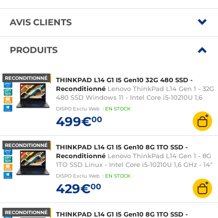
AVIS CLIENTS
PRODUITS
RECONDITIONNÉ
THINKPAD L14 G1 I5 Gen10 32G 480 SSD -
Reconditionné
Lenovo ThinkPad L14 Gen 1 - 32G
480 SSD Windows 11 - Intel Core i5-10210U 1,6
GHz - 14" - Intel UHD Graphics - 2x USB 3.2 - 2x
DISPO
Exclu Web
:
EN
STOCK
USB-C - Ethernet - HDMI
499€
00
RECONDITIONNÉ
THINKPAD L14 G1 I5 Gen10 8G 1TO SSD -
Reconditionné
Lenovo ThinkPad L14 Gen 1 - 8G
1TO SSD Linux - Intel Core i5-10210U 1,6 GHz - 14"
- Intel UHD Graphics - 2x USB 3.2 - 2x USB-C -
DISPO
Exclu Web
:
EN
STOCK
Ethernet - HDMI
429€
00
RECONDITIONNÉ
THINKPAD L14 G1 I5 Gen10 8G 1TO SSD -