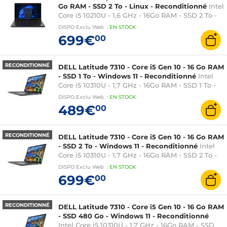
Go RAM - SSD 2 To - Linux - Reconditionné
Intel
Core i5 10210U - 1,6 GHz - 16Go RAM - SSD 2 To -
Linux - Intel UHD Graphics - 14 pouces
DISPO
Exclu Web
:
EN
STOCK
699€
00
RECONDITIONNÉ
DELL Latitude 7310 - Core i5 Gen 10 - 16 Go RAM
- SSD 1 To - Windows 11 - Reconditionné
Intel
Core i5 10310U - 1,7 GHz - 16Go RAM - SSD 1 To -
Windows 11 - Intel UHD Graphics - 13,3 pouces
DISPO
Exclu Web
:
EN
STOCK
AZERTY
489€
00
RECONDITIONNÉ
DELL Latitude 7310 - Core i5 Gen 10 - 16 Go RAM
- SSD 2 To - Windows 11 - Reconditionné
Intel
Core i5 10310U - 1,7 GHz - 16Go RAM - SSD 2 To -
Windows 11 - Intel UHD Graphics - 13,3 pouces
DISPO
Exclu Web
:
EN
STOCK
AZERTY
699€
00
RECONDITIONNÉ
DELL Latitude 7310 - Core i5 Gen 10 - 16 Go RAM
- SSD 480 Go - Windows 11 - Reconditionné
Intel Core i5 10310U - 1,7 GHz - 16Go RAM - SSD