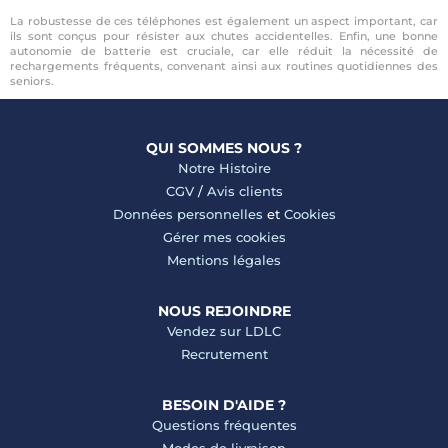
La robustesse de ces téléphones est également un aspect important, car
ils sont conçus pour résister aux chutes accidentelles. Enfin, une bonne
autonomie de batterie est cruciale, car elle réduit la nécessité de
rechargements fréquents, convenant ainsi aux routines quotidiennes des
seniors.
QUI SOMMES NOUS ?
Notre Histoire
CGV
/
Avis clients
Données personnelles
et
Cookies
Gérer mes cookies
Mentions légales
NOUS REJOINDRE
Vendez sur LDLC
Recrutement
BESOIN D'AIDE ?
Questions fréquentes