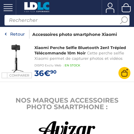
Retour
Accessoires photo smartphone Xiaomi
Xiaomi Perche Selfie Bluetooth 2en1 Trépied
Télécommande 10m Noir
Cette perche selfie
Xiaomi permet de capturer photos et vidéos
facilement
DISPO
Exclu Web
:
EN
STOCK
36€
90
COMPARER
NOS MARQUES ACCESSOIRES
PHOTO SMARTPHONE :