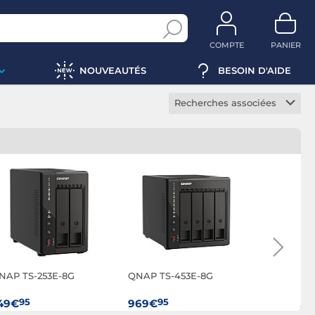
COMPTE
PANIER
NOUVEAUTÉS
BESOIN D'AIDE
Recherches associées
NAS 2.5 pouces
NAS 3.5 pouces
NAS vidéo surveillance
NAS virtualisation
NAS multimédia
NAS photo
NAS FTP
NAP TS-253E-8G
QNAP TS-453E-8G
QNAP TS-
NAS évolutif
NAS DLNA
95
95
95
49€
969€
1 999€