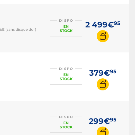
DISPO
2 499€
95
EN
bE (sans disque dur)
STOCK
DISPO
379€
95
EN
STOCK
DISPO
299€
95
EN
STOCK