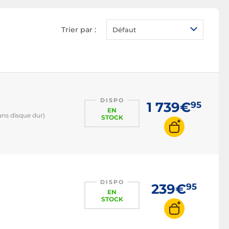
NAS rackable
NAS RAID
Trier par :
Défaut
NAS DDR4
NAS DDR5
DISPO
1 739€
95
EN
ans disque dur)
STOCK
DISPO
239€
95
EN
STOCK