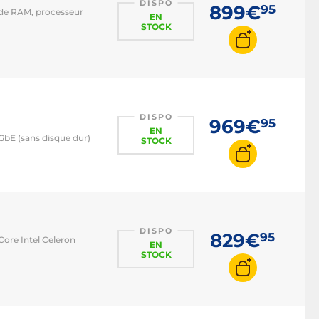
DISPO
899€
95
 de RAM, processeur
EN
STOCK
DISPO
969€
95
EN
 GbE (sans disque dur)
STOCK
DISPO
829€
95
ore Intel Celeron
EN
STOCK