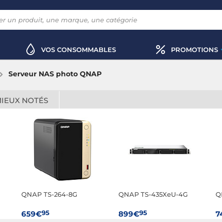
VOS CONSOMMABLES
PROMOTIONS
Serveur NAS photo QNAP
MIEUX NOTÉS
QNAP TS-264-8G
QNAP TS-435XeU-4G
Q
95
95
659€
899€
7