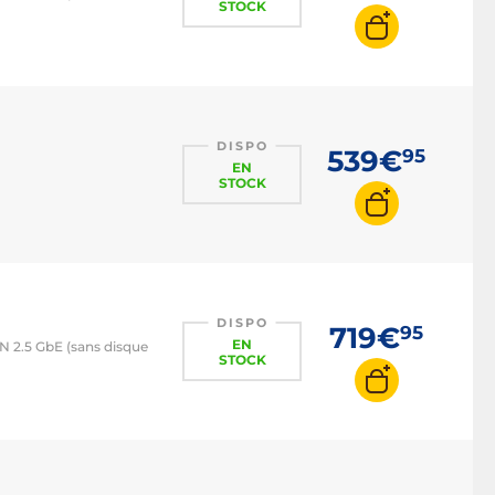
STOCK
DISPO
539€
95
EN
STOCK
DISPO
719€
95
EN
N 2.5 GbE (sans disque
STOCK