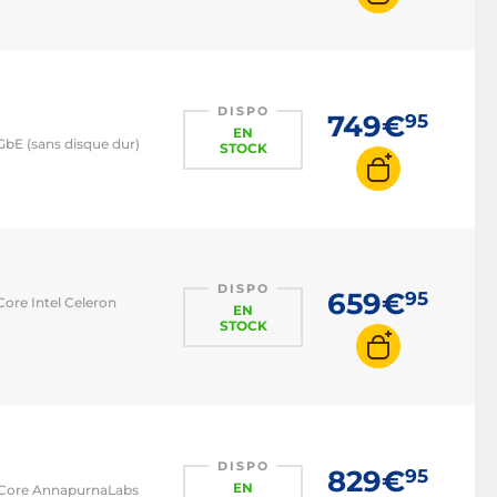
DISPO
749€
95
EN
 GbE (sans disque dur)
STOCK
DISPO
659€
95
ore Intel Celeron
EN
STOCK
DISPO
829€
95
EN
-Core AnnapurnaLabs