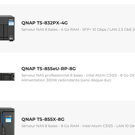
QNAP TS-832PX-4G
Serveur NAS 8 baies - 4 Go RAM - SFP+ 10 Gbps / LAN 2.5 GbE (
QNAP TS-855eU-RP-8G
Serveur NAS professionnel 8 baies - Intel Atom C5125 - 8 Go D
Alimentation 300W redondante (sans disque dur)
QNAP TS-855X-8G
Serveur NAS 8 baies - 8 Go RAM - Intel Atom C5125 - LAN 10 Gb