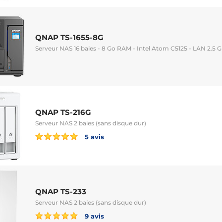
QNAP TS-1655-8G
Serveur NAS 16 baies - 8 Go RAM - Intel Atom C5125 - LAN 2.5 G
QNAP TS-216G
Serveur NAS 2 baies (sans disque dur)
5 avis
QNAP TS-233
Serveur NAS 2 baies (sans disque dur)
9 avis