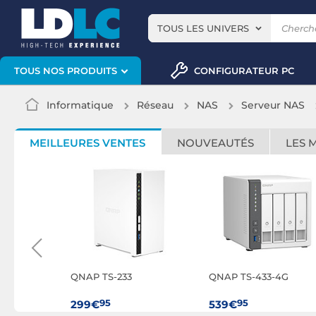
TOUS LES UNIVERS
CONFIGURATEUR PC
TOUS NOS PRODUITS
Informatique
Réseau
NAS
Serveur NAS
MEILLEURES VENTES
NOUVEAUTÉS
LES 
-8G
QNAP TS-233
QNAP TS-433-4G
95
95
299€
539€