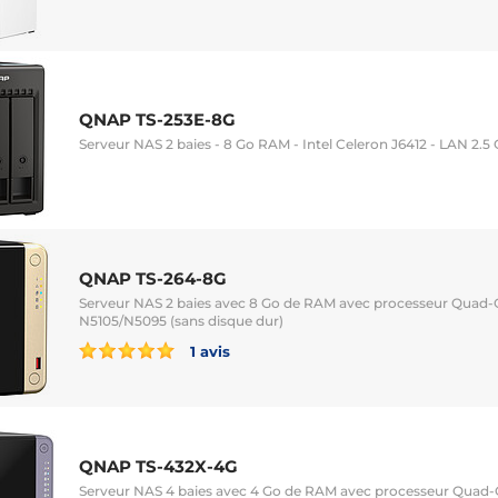
QNAP TS-253E-8G
Serveur NAS 2 baies - 8 Go RAM - Intel Celeron J6412 - LAN 2.5
QNAP TS-264-8G
Serveur NAS 2 baies avec 8 Go de RAM avec processeur Quad-C
N5105/N5095 (sans disque dur)
1 avis
QNAP TS-432X-4G
Serveur NAS 4 baies avec 4 Go de RAM avec processeur Quad