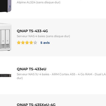
Alpine AL524 (sans disque dur)
QNAP TS-433-4G
Serveur NAS 4 baies (sans disque dur)
5 avis
QNAP TS-433eU
Serveur NAS 1U 4 baies - ARM Cortex A55 - 4 Go RAM - Dual LA
dur)
QNAP TS-435XeU-4G