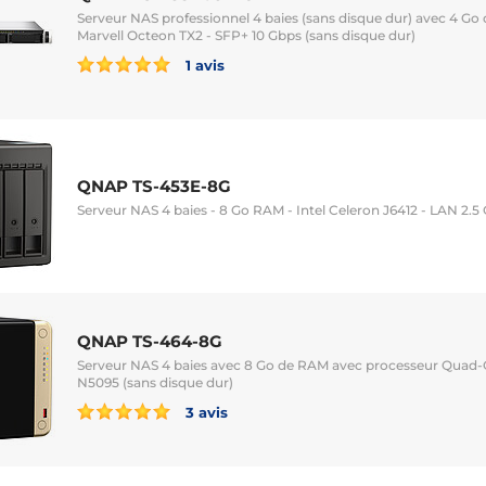
Serveur NAS professionnel 4 baies (sans disque dur) avec 4 Go
Marvell Octeon TX2 - SFP+ 10 Gbps (sans disque dur)
1 avis
QNAP TS-453E-8G
Serveur NAS 4 baies - 8 Go RAM - Intel Celeron J6412 - LAN 2.5
QNAP TS-464-8G
Serveur NAS 4 baies avec 8 Go de RAM avec processeur Quad-C
N5095 (sans disque dur)
3 avis