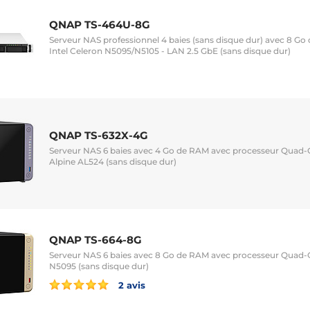
QNAP TS-464U-8G
Serveur NAS professionnel 4 baies (sans disque dur) avec 8 Go
Intel Celeron N5095/N5105 - LAN 2.5 GbE (sans disque dur)
QNAP TS-632X-4G
Serveur NAS 6 baies avec 4 Go de RAM avec processeur Quad
Alpine AL524 (sans disque dur)
QNAP TS-664-8G
Serveur NAS 6 baies avec 8 Go de RAM avec processeur Quad-C
N5095 (sans disque dur)
2 avis