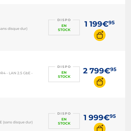
DISPO
1 199€
95
EN
sans disque dur)
STOCK
DISPO
2 799€
95
EN
DR4 - LAN 2.5 GbE -
STOCK
DISPO
1 999€
95
EN
E (sans disque dur)
STOCK