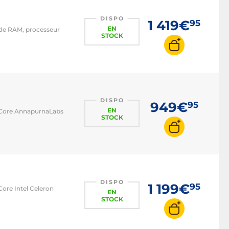
DISPO
1 419€
95
EN
 de RAM, processeur
STOCK
DISPO
949€
95
EN
-Core AnnapurnaLabs
STOCK
DISPO
1 199€
95
ore Intel Celeron
EN
STOCK