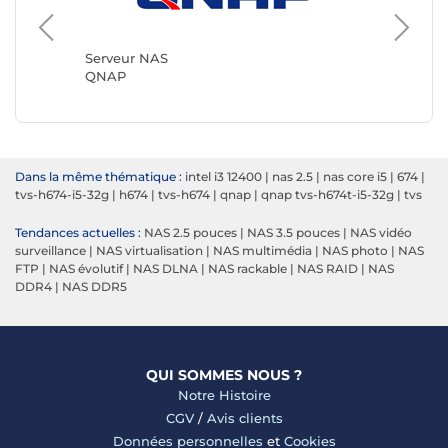
Serveur
Synolog
Serveur NAS
QNAP
Dans la même thématique :
intel i3 12400
|
nas 2.5
|
nas core i5
|
674
|
tvs-h674-i5-32g
|
h674
|
tvs-h674
|
qnap
|
qnap tvs-h674t-i5-32g
|
tvs
Tendances actuelles :
NAS 2.5 pouces
|
NAS 3.5 pouces
|
NAS vidéo
surveillance
|
NAS virtualisation
|
NAS multimédia
|
NAS photo
|
NAS
FTP
|
NAS évolutif
|
NAS DLNA
|
NAS rackable
|
NAS RAID
|
NAS
DDR4
|
NAS DDR5
QUI SOMMES NOUS ?
Notre Histoire
CGV
/
Avis clients
Données personnelles
et
Cookies