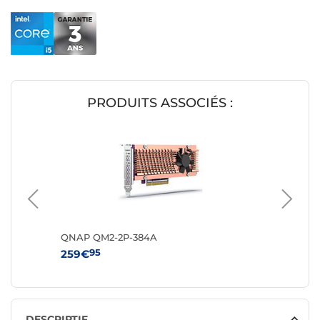
PRODUITS ASSOCIÉS :
QNAP QM2-2P-384A
QNAP Q
95
9
259€
249€
DESCRIPTIF