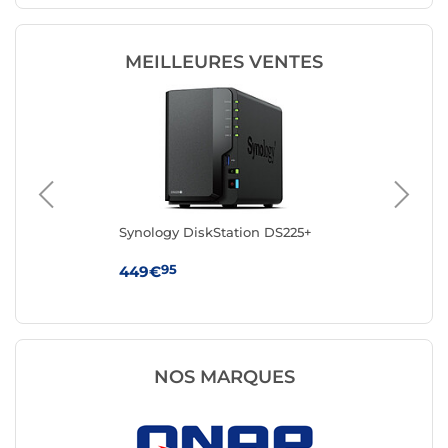
MEILLEURES VENTES
Synology DiskStation DS225+
Sy
95
449€
38
NOS MARQUES