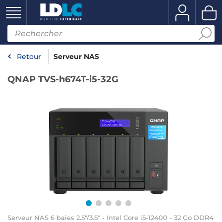
Retour
Serveur NAS
QNAP TVS-h674T-i5-32G
Serveur NAS 6 baies 2.5"/3.5" - Intel Core i5-12400 - 32 Go DDR4