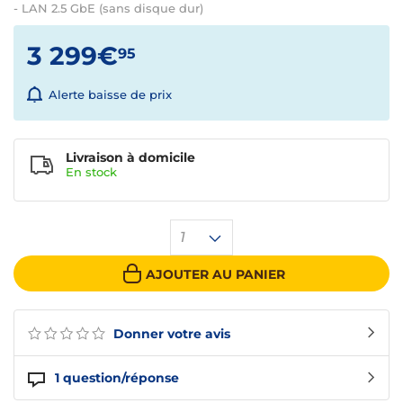
- LAN 2.5 GbE (sans disque dur)
3 299€
95
Alerte baisse de prix
Livraison à domicile
En
stock
1
AJOUTER AU PANIER
Donner votre avis
1
question/réponse