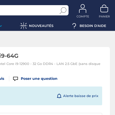
COMPTE
PANIER
NOUVEAUTÉS
BESOIN D'AIDE
i9-64G
 Intel Core i9-12900 - 32 Go DDR4 - LAN 2.5 GbE (sans disque
vis
Poser une question
Alerte baisse de prix