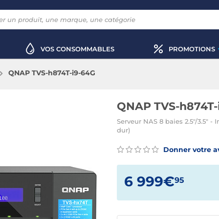
VOS CONSOMMABLES
PROMOTIONS
QNAP TVS-h874T-i9-64G
QNAP TVS-h874T-
Serveur NAS 8 baies 2.5"/3.5" -
dur)
Donner votre a
6 999€
95