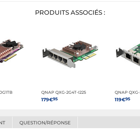
PRODUITS ASSOCIÉS :
0G1TB
QNAP QXG-2G4T-I225
QNAP QXG-2
95
95
179€
119€
NT
QUESTION/RÉPONSE