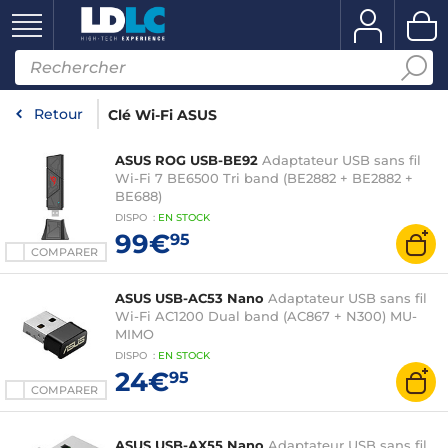
Retour
Clé Wi-Fi ASUS
ASUS ROG USB-BE92
Adaptateur USB sans fil
Wi-Fi 7 BE6500 Tri band (BE2882 + BE2882 +
BE688)
DISPO
:
EN
STOCK
99€
95
COMPARER
ASUS USB-AC53 Nano
Adaptateur USB sans fil
Wi-Fi AC1200 Dual band (AC867 + N300) MU-
MIMO
DISPO
:
EN
STOCK
24€
95
COMPARER
ASUS USB-AX55 Nano
Adaptateur USB sans fil