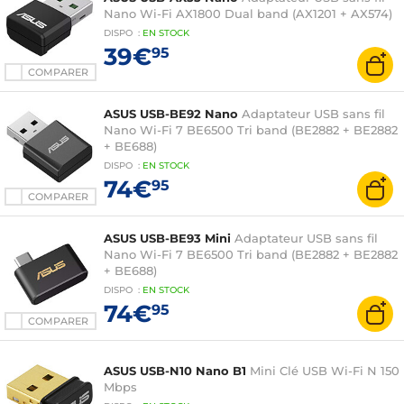
Nano Wi-Fi AX1800 Dual band (AX1201 + AX574)
DISPO
:
EN
STOCK
39€
95
COMPARER
ASUS USB-BE92 Nano
Adaptateur USB sans fil
Nano Wi-Fi 7 BE6500 Tri band (BE2882 + BE2882
+ BE688)
DISPO
:
EN
STOCK
74€
95
COMPARER
ASUS USB-BE93 Mini
Adaptateur USB sans fil
Nano Wi-Fi 7 BE6500 Tri band (BE2882 + BE2882
+ BE688)
DISPO
:
EN
STOCK
74€
95
COMPARER
ASUS USB-N10 Nano B1
Mini Clé USB Wi-Fi N 150
Mbps