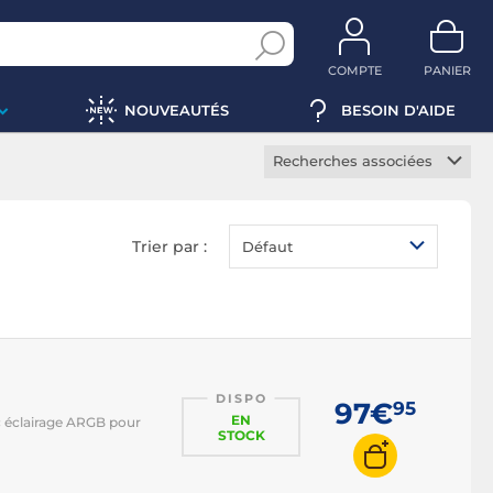
COMPTE
PANIER
NOUVEAUTÉS
BESOIN D'AIDE
Recherches associées
Kit watercooling
Accessoires watercooling
Trier par :
Défaut
Waterblock carte
graphique
Liquide watercooling
Tuyau watercooling
Connecteur watercooling
DISPO
97€
95
Bouchon watercooling
EN
 éclairage ARGB pour
STOCK
Waterblock blanc