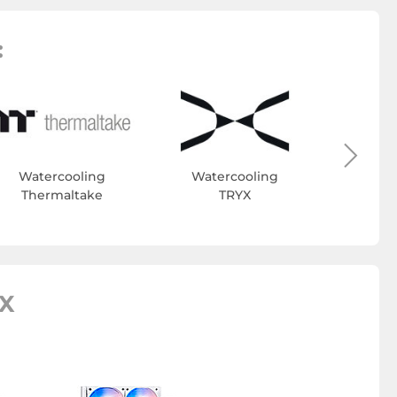
:
Wate
A
Watercooling
Watercooling
Thermaltake
TRYX
IX