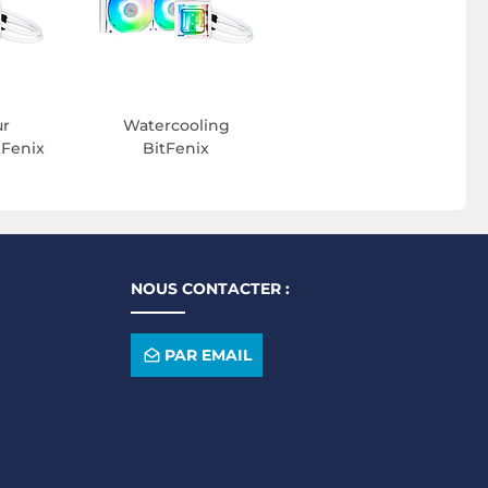
ur
Watercooling
tFenix
BitFenix
NOUS CONTACTER :
PAR EMAIL