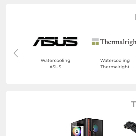
oling
rie
Watercooling
Watercooling
ASUS
Thermalright
T