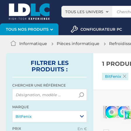
TOUS LES UNIVERS
CONFIGURATEUR PC
TOUS NOS PRODUITS
Informatique
Pièces informatique
Refroidis
FILTRER
LES
1 PRODU
PRODUITS
:
BitFenix
CHERCHER UNE RÉFÉRENCE
MARQUE
BitFenix
PRIX
En €