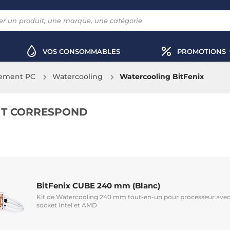
VOS CONSOMMABLES
PROMOTIONS
sement PC
Watercooling
Watercooling BitFenix
IT CORRESPOND
BitFenix CUBE 240 mm (Blanc)
Kit de Watercooling 240 mm tout-en-un pour processeur avec
socket Intel et AMD