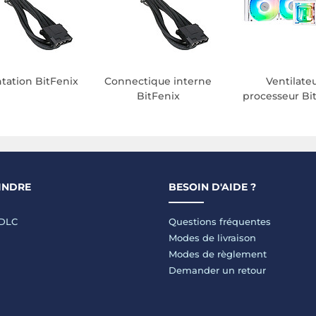
tation BitFenix
Connectique interne
Ventilate
BitFenix
processeur Bi
INDRE
BESOIN D'AIDE ?
LDLC
Questions fréquentes
Modes de livraison
Modes de règlement
Demander un retour