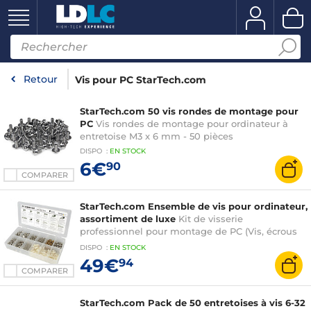
Retour
Vis pour PC StarTech.com
StarTech.com 50 vis rondes de montage pour
PC
Vis rondes de montage pour ordinateur à
entretoise M3 x 6 mm - 50 pièces
DISPO
:
EN
STOCK
6€
90
COMPARER
StarTech.com Ensemble de vis pour ordinateur,
assortiment de luxe
Kit de visserie
professionnel pour montage de PC (Vis, écrous
et entretoises)
DISPO
:
EN
STOCK
49€
94
COMPARER
StarTech.com Pack de 50 entretoises à vis 6-32