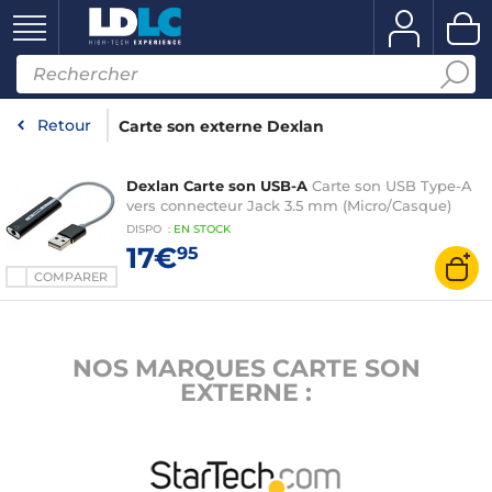
Retour
Carte son externe Dexlan
Dexlan Carte son USB-A
Carte son USB Type-A
vers connecteur Jack 3.5 mm (Micro/Casque)
DISPO
:
EN
STOCK
17€
95
COMPARER
NOS MARQUES CARTE SON
EXTERNE :