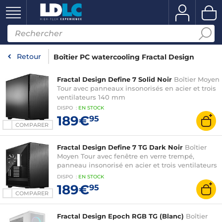
Retour
Boîtier PC watercooling Fractal Design
Fractal Design Define 7 Solid Noir
Boîtier Moyen
Tour avec panneaux insonorisés en acier et trois
ventilateurs 140 mm
DISPO
:
EN
STOCK
189€
95
COMPARER
Fractal Design Define 7 TG Dark Noir
Boîtier
Moyen Tour avec fenêtre en verre trempé,
panneau insonorisé en acier et trois ventilateurs
140 mm
DISPO
:
EN
STOCK
189€
95
COMPARER
Fractal Design Epoch RGB TG (Blanc)
Boîtier