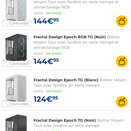
Moyen Tour avec fenêtre en verre trempé et
rétroéclairage RGB
DISPO
:
EN
STOCK
144€
95
COMPARER
Fractal Design Epoch RGB TG (Noir)
Boîtier
Moyen Tour avec fenêtre en verre trempé et
rétroéclairage RGB
DISPO
:
EN
STOCK
144€
95
COMPARER
Fractal Design Epoch TG (Blanc)
Boîtier Moyen
Tour avec fenêtre en verre trempé
DISPO
:
EN
STOCK
124€
95
COMPARER
Fractal Design Epoch TG (Noir)
Boîtier Moyen
Tour avec fenêtre en verre trempé