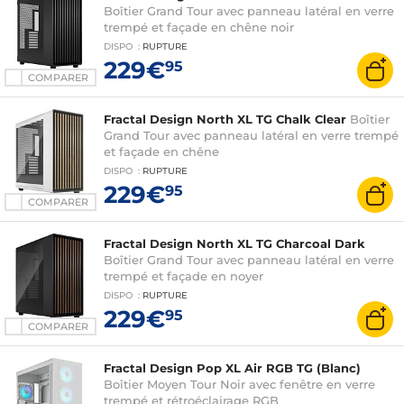
Boîtier Grand Tour avec panneau latéral en verre
trempé et façade en chêne noir
DISPO
:
RUPTURE
229€
95
COMPARER
Fractal Design North XL TG Chalk Clear
Boîtier
Grand Tour avec panneau latéral en verre trempé
et façade en chêne
DISPO
:
RUPTURE
229€
95
COMPARER
Fractal Design North XL TG Charcoal Dark
Boîtier Grand Tour avec panneau latéral en verre
trempé et façade en noyer
DISPO
:
RUPTURE
229€
95
COMPARER
Fractal Design Pop XL Air RGB TG (Blanc)
Boîtier Moyen Tour Noir avec fenêtre en verre
trempé et rétroéclairage RGB