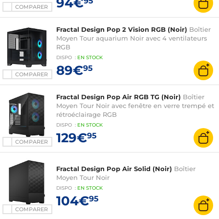
94€
95
COMPARER
Fractal Design Pop 2 Vision RGB (Noir)
Boîtier
Moyen Tour aquarium Noir avec 4 ventilateurs
RGB
DISPO
:
EN
STOCK
89€
95
COMPARER
Fractal Design Pop Air RGB TG (Noir)
Boîtier
Moyen Tour Noir avec fenêtre en verre trempé et
rétroéclairage RGB
DISPO
:
EN
STOCK
129€
95
COMPARER
Fractal Design Pop Air Solid (Noir)
Boîtier
Moyen Tour Noir
DISPO
:
EN
STOCK
104€
95
COMPARER