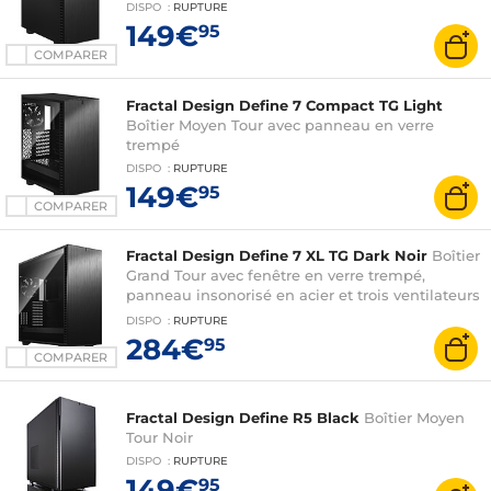
DISPO
:
RUPTURE
149€
95
COMPARER
Fractal Design Define 7 Compact TG Light
Boîtier Moyen Tour avec panneau en verre
trempé
DISPO
:
RUPTURE
149€
95
COMPARER
Fractal Design Define 7 XL TG Dark Noir
Boîtier
Grand Tour avec fenêtre en verre trempé,
panneau insonorisé en acier et trois ventilateurs
140 mm
DISPO
:
RUPTURE
284€
95
COMPARER
Fractal Design Define R5 Black
Boîtier Moyen
Tour Noir
DISPO
:
RUPTURE
149€
95