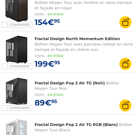
Boîtier Moyen Tour avec fenêtre en verre trempé
et façade en noyer
DISPO
:
EN
STOCK
154€
95
COMPARER
Fractal Design North Momentum Edition
Boîtier Moyen Tour avec panneau latéral en verre
trempé et façade en chêne noir
DISPO
:
EN
STOCK
199€
95
COMPARER
Fractal Design Pop 2 Air TG (Noir)
Boîtier
Moyen Tour Noir
DISPO
:
EN
STOCK
89€
95
COMPARER
Fractal Design Pop 2 Air TG RGB (Blanc)
Boîtier
Moyen Tour Blanc