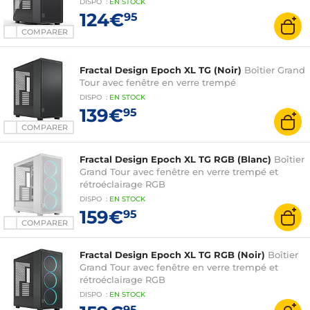
DISPO
:
EN
STOCK
124€
95
COMPARER
Fractal Design Epoch XL TG (Noir)
Boîtier Grand
Tour avec fenêtre en verre trempé
DISPO
:
EN
STOCK
139€
95
COMPARER
Fractal Design Epoch XL TG RGB (Blanc)
Boîtier
Grand Tour avec fenêtre en verre trempé et
rétroéclairage RGB
DISPO
:
EN
STOCK
159€
95
COMPARER
Fractal Design Epoch XL TG RGB (Noir)
Boîtier
Grand Tour avec fenêtre en verre trempé et
rétroéclairage RGB
DISPO
:
EN
STOCK
95