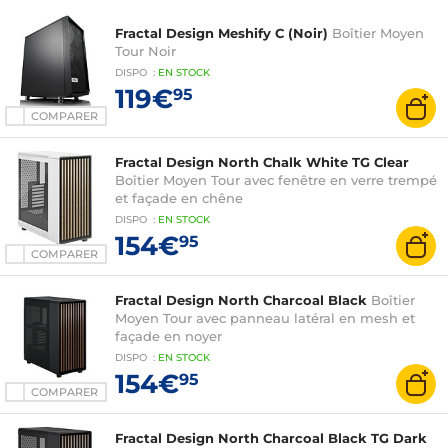
Fractal Design Meshify C (Noir)
Boîtier Moyen
Tour Noir
DISPO
:
EN
STOCK
119€
95
COMPARER
Fractal Design North Chalk White TG Clear
Boîtier Moyen Tour avec fenêtre en verre trempé
et façade en chêne
DISPO
:
EN
STOCK
154€
95
COMPARER
Fractal Design North Charcoal Black
Boîtier
Moyen Tour avec panneau latéral en mesh et
façade en noyer
DISPO
:
EN
STOCK
154€
95
COMPARER
Fractal Design North Charcoal Black TG Dark