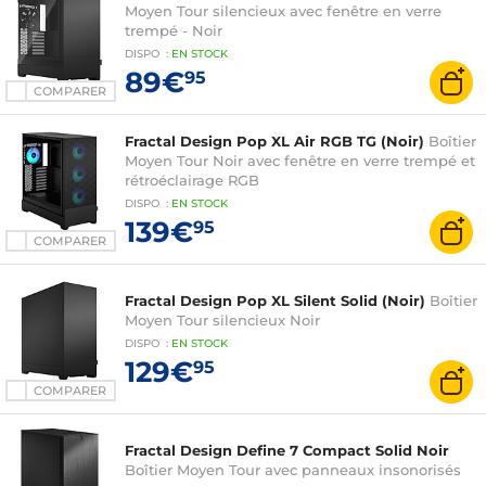
Moyen Tour silencieux avec fenêtre en verre
trempé - Noir
DISPO
:
EN
STOCK
89€
95
COMPARER
Fractal Design Pop XL Air RGB TG (Noir)
Boîtier
Moyen Tour Noir avec fenêtre en verre trempé et
rétroéclairage RGB
DISPO
:
EN
STOCK
139€
95
COMPARER
Fractal Design Pop XL Silent Solid (Noir)
Boîtier
Moyen Tour silencieux Noir
DISPO
:
EN
STOCK
129€
95
COMPARER
Fractal Design Define 7 Compact Solid Noir
Boîtier Moyen Tour avec panneaux insonorisés