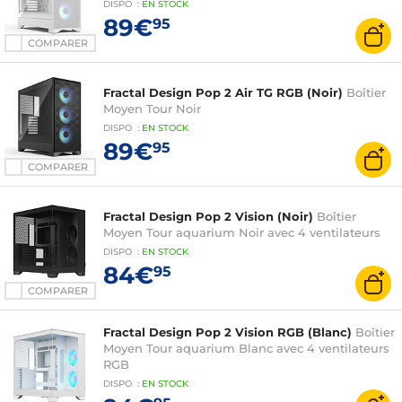
DISPO
:
EN
STOCK
89€
95
COMPARER
Fractal Design Pop 2 Air TG RGB (Noir)
Boîtier
Moyen Tour Noir
DISPO
:
EN
STOCK
89€
95
COMPARER
Fractal Design Pop 2 Vision (Noir)
Boîtier
Moyen Tour aquarium Noir avec 4 ventilateurs
DISPO
:
EN
STOCK
84€
95
COMPARER
Fractal Design Pop 2 Vision RGB (Blanc)
Boîtier
Moyen Tour aquarium Blanc avec 4 ventilateurs
RGB
DISPO
:
EN
STOCK