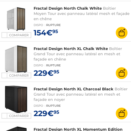
Fractal Design North Chalk White
Boîtier
Moyen Tour avec panneau latéral mesh et façade
en chêne
DISPO
:
RUPTURE
154€
95
COMPARER
Fractal Design North XL Chalk White
Boîtier
Grand Tour avec panneau latéral en mesh et
façade en chêne
DISPO
:
RUPTURE
229€
95
COMPARER
Fractal Design North XL Charcoal Black
Boîtier
Grand Tour avec panneau latéral en mesh et
façade en noyer
DISPO
:
RUPTURE
229€
95
COMPARER
Fractal Design North XL Momentum Edition