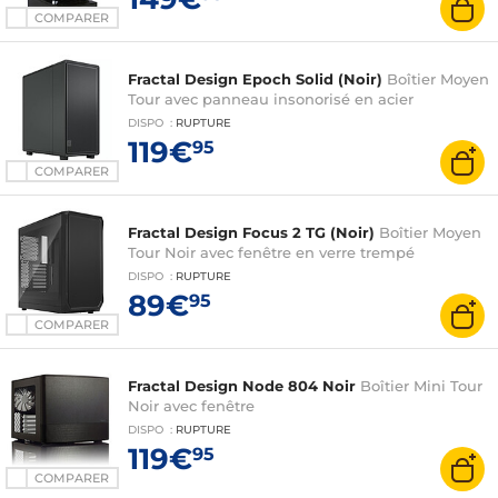
COMPARER
Fractal Design Epoch Solid (Noir)
Boîtier Moyen
Tour avec panneau insonorisé en acier
DISPO
:
RUPTURE
119€
95
COMPARER
Fractal Design Focus 2 TG (Noir)
Boîtier Moyen
Tour Noir avec fenêtre en verre trempé
DISPO
:
RUPTURE
89€
95
COMPARER
Fractal Design Node 804 Noir
Boîtier Mini Tour
Noir avec fenêtre
DISPO
:
RUPTURE
119€
95
COMPARER