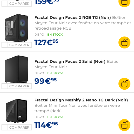
159€
COMPARER
Fractal Design Focus 2 RGB TG (Noir)
Boîtier
Moyen Tour Noir avec fenêtre en verre trempé et
rétroéclairage RGB
DISPO
:
EN
STOCK
127€
95
COMPARER
Fractal Design Focus 2 Solid (Noir)
Boîtier
Moyen Tour Noir
DISPO
:
EN
STOCK
99€
95
COMPARER
Fractal Design Meshify 2 Nano TG Dark (Noir)
Boîtier Mini Tour Noir avec fenêtre en verre
trempé (dark)
DISPO
:
EN
STOCK
114€
95
COMPARER