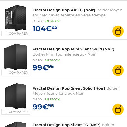
Fractal Design Pop Air TG (Noir)
Boîtier Moyen
Tour Noir avec fenêtre en verre trempé
DISPO
:
EN
STOCK
104€
95
COMPARER
Fractal Design Pop Mini Silent Solid (Noir)
Boîtier Mini Tour silencieux - Noir
DISPO
:
EN
STOCK
99€
95
COMPARER
Fractal Design Pop Silent Solid (Noir)
Boîtier
Moyen Tour silencieux Noir
DISPO
:
EN
STOCK
99€
95
COMPARER
Fractal Design Pop Silent TG (Noir)
Boîtier