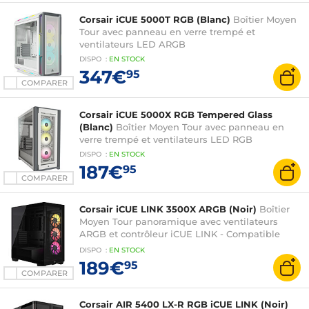
Corsair iCUE 5000T RGB (Blanc)
Boîtier Moyen
Tour avec panneau en verre trempé et
ventilateurs LED ARGB
DISPO
:
EN
STOCK
347€
95
COMPARER
Corsair iCUE 5000X RGB Tempered Glass
(Blanc)
Boîtier Moyen Tour avec panneau en
verre trempé et ventilateurs LED RGB
DISPO
:
EN
STOCK
187€
95
COMPARER
Corsair iCUE LINK 3500X ARGB (Noir)
Boîtier
Moyen Tour panoramique avec ventilateurs
ARGB et contrôleur iCUE LINK - Compatible
ASUS BTF et MSI Project Zero
DISPO
:
EN
STOCK
189€
95
COMPARER
Corsair AIR 5400 LX-R RGB iCUE LINK (Noir)