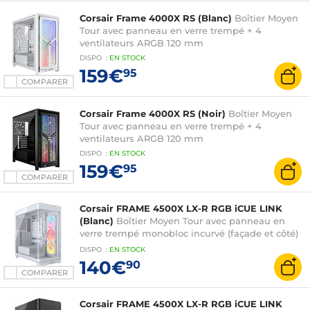
Corsair Frame 4000X RS (Blanc)
Boîtier Moyen
Tour avec panneau en verre trempé + 4
ventilateurs ARGB 120 mm
DISPO
:
EN
STOCK
159€
95
COMPARER
Corsair Frame 4000X RS (Noir)
Boîtier Moyen
Tour avec panneau en verre trempé + 4
ventilateurs ARGB 120 mm
DISPO
:
EN
STOCK
159€
95
COMPARER
Corsair FRAME 4500X LX-R RGB iCUE LINK
(Blanc)
Boîtier Moyen Tour avec panneau en
verre trempé monobloc incurvé (façade et côté)
et 3 ventilateurs reverse iCUE LINK LX-R RGB 120
DISPO
:
EN
STOCK
mm - Hub iCUE LINK inclus
140€
90
COMPARER
Corsair FRAME 4500X LX-R RGB iCUE LINK