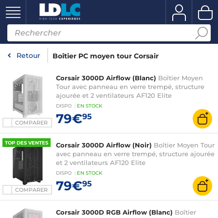
Retour
Boîtier PC moyen tour Corsair
Corsair 3000D Airflow (Blanc)
Boîtier Moyen
Tour avec panneau en verre trempé, structure
ajourée et 2 ventilateurs AF120 Elite
DISPO
:
EN
STOCK
79€
95
COMPARER
TOP DES VENTES
Corsair 3000D Airflow (Noir)
Boîtier Moyen Tour
avec panneau en verre trempé, structure ajourée
et 2 ventilateurs AF120 Elite
DISPO
:
EN
STOCK
79€
95
COMPARER
Corsair 3000D RGB Airflow (Blanc)
Boîtier