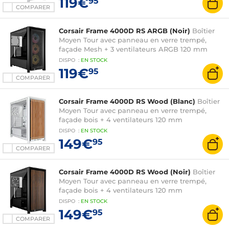
119€
95
COMPARER
Corsair Frame 4000D RS ARGB (Noir)
Boîtier
Moyen Tour avec panneau en verre trempé,
façade Mesh + 3 ventilateurs ARGB 120 mm
DISPO
:
EN
STOCK
119€
95
COMPARER
Corsair Frame 4000D RS Wood (Blanc)
Boîtier
Moyen Tour avec panneau en verre trempé,
façade bois + 4 ventilateurs 120 mm
DISPO
:
EN
STOCK
149€
95
COMPARER
Corsair Frame 4000D RS Wood (Noir)
Boîtier
Moyen Tour avec panneau en verre trempé,
façade bois + 4 ventilateurs 120 mm
DISPO
:
EN
STOCK
149€
95
COMPARER