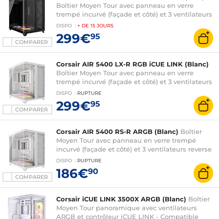
Boîtier Moyen Tour avec panneau en verre
trempé incurvé (façade et côté) et 3 ventilateurs
iCUE LINK LX-R RGB 120 mm
DISPO
:
+ DE
15 JOURS
299€
95
COMPARER
Corsair AIR 5400 LX-R RGB iCUE LINK (Blanc)
Boîtier Moyen Tour avec panneau en verre
trempé incurvé (façade et côté) et 3 ventilateurs
iCUE LINK LX-R RGB 120 mm
DISPO
:
RUPTURE
299€
95
COMPARER
Corsair AIR 5400 RS-R ARGB (Blanc)
Boîtier
Moyen Tour avec panneau en verre trempé
incurvé (façade et côté) et 3 ventilateurs reverse
RS-R ARGB 120 mm
DISPO
:
RUPTURE
186€
90
COMPARER
Corsair iCUE LINK 3500X ARGB (Blanc)
Boîtier
Moyen Tour panoramique avec ventilateurs
ARGB et contrôleur iCUE LINK - Compatible