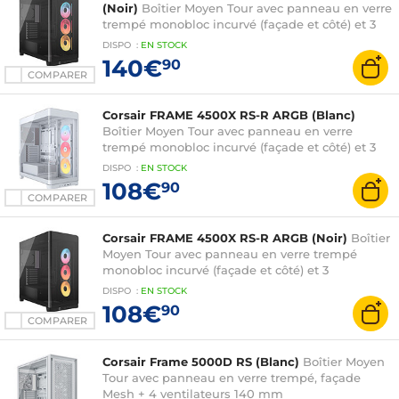
(Noir)
Boîtier Moyen Tour avec panneau en verre
trempé monobloc incurvé (façade et côté) et 3
ventilateurs reverse iCUE LINK LX-R RGB 120 mm
DISPO
:
EN
STOCK
- Hub iCUE LINK inclus
140€
90
COMPARER
Corsair FRAME 4500X RS-R ARGB (Blanc)
Boîtier Moyen Tour avec panneau en verre
trempé monobloc incurvé (façade et côté) et 3
ventilateurs reverse RS-R ARGB 120 mm
DISPO
:
EN
STOCK
108€
90
COMPARER
Corsair FRAME 4500X RS-R ARGB (Noir)
Boîtier
Moyen Tour avec panneau en verre trempé
monobloc incurvé (façade et côté) et 3
ventilateurs reverse RS-R ARGB 120 mm
DISPO
:
EN
STOCK
108€
90
COMPARER
Corsair Frame 5000D RS (Blanc)
Boîtier Moyen
Tour avec panneau en verre trempé, façade
Mesh + 4 ventilateurs 140 mm