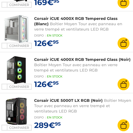
169€
95
COMPARER
Corsair iCUE 4000X RGB Tempered Glass
(Blanc)
Boîtier Moyen Tour avec panneau en
verre trempé et ventilateurs LED RGB
DISPO
:
EN
STOCK
126€
95
COMPARER
Corsair iCUE 4000X RGB Tempered Glass (Noir)
Boîtier Moyen Tour avec panneau en verre
trempé et ventilateurs LED RGB
DISPO
:
EN
STOCK
126€
95
COMPARER
Corsair iCUE 5000T LX RGB (Noir)
Boîtier Moyen
Tour avec panneau en verre trempé et
ventilateurs LED RGB
DISPO
:
EN
STOCK
289€
95
COMPARER