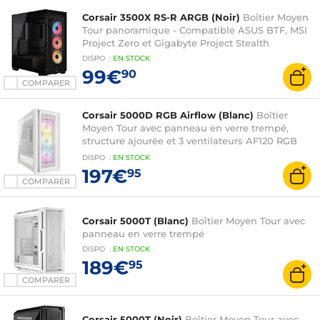
Corsair 3500X RS-R ARGB (Noir)
Boîtier Moyen
Tour panoramique - Compatible ASUS BTF, MSI
Project Zero et Gigabyte Project Stealth
DISPO
:
EN
STOCK
99€
90
COMPARER
Corsair 5000D RGB Airflow (Blanc)
Boîtier
Moyen Tour avec panneau en verre trempé,
structure ajourée et 3 ventilateurs AF120 RGB
Elite
DISPO
:
EN
STOCK
197€
95
COMPARER
Corsair 5000T (Blanc)
Boîtier Moyen Tour avec
panneau en verre trempé
DISPO
:
EN
STOCK
189€
95
COMPARER
Corsair 5000T (Noir)
Boîtier Moyen Tour avec