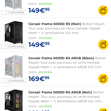
DISPO
:
EN
STOCK
149€
95
COMPARER
Corsair Frame 5000D RS (Noir)
Boîtier Moyen
Tour avec panneau en verre trempé, façade
Mesh + 4 ventilateurs 140 mm
DISPO
:
EN
STOCK
149€
95
COMPARER
Corsair Frame 5000D RS ARGB (Blanc)
Boîtier
Moyen Tour avec panneau en verre trempé,
façade Mesh + 4 ventilateurs ARGB 140 mm
DISPO
:
EN
STOCK
169€
95
COMPARER
Corsair Frame 5000D RS ARGB (Noir)
Boîtier
Moyen Tour avec panneau en verre trempé,
façade Mesh + 4 ventilateurs ARGB 140 mm
DISPO
:
EN
STOCK