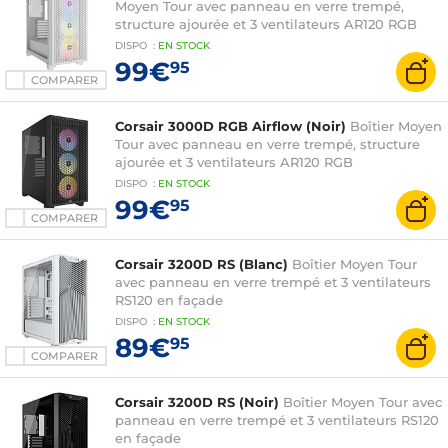
Moyen Tour avec panneau en verre trempé,
structure ajourée et 3 ventilateurs AR120 RGB
DISPO
:
EN
STOCK
99€
95
COMPARER
Corsair 3000D RGB Airflow (Noir)
Boîtier Moyen
Tour avec panneau en verre trempé, structure
ajourée et 3 ventilateurs AR120 RGB
DISPO
:
EN
STOCK
99€
95
COMPARER
Corsair 3200D RS (Blanc)
Boîtier Moyen Tour
avec panneau en verre trempé et 3 ventilateurs
RS120 en façade
DISPO
:
EN
STOCK
89€
95
COMPARER
Corsair 3200D RS (Noir)
Boîtier Moyen Tour avec
panneau en verre trempé et 3 ventilateurs RS120
en façade