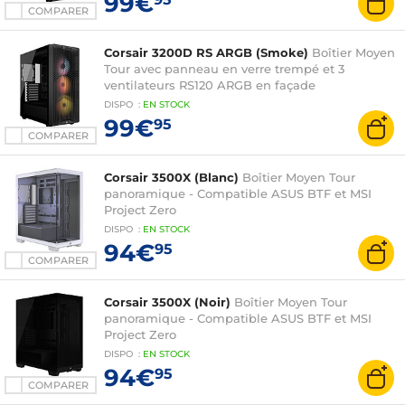
99€
COMPARER
Corsair 3200D RS ARGB (Smoke)
Boîtier Moyen
Tour avec panneau en verre trempé et 3
ventilateurs RS120 ARGB en façade
DISPO
:
EN
STOCK
99€
95
COMPARER
Corsair 3500X (Blanc)
Boîtier Moyen Tour
panoramique - Compatible ASUS BTF et MSI
Project Zero
DISPO
:
EN
STOCK
94€
95
COMPARER
Corsair 3500X (Noir)
Boîtier Moyen Tour
panoramique - Compatible ASUS BTF et MSI
Project Zero
DISPO
:
EN
STOCK
94€
95
COMPARER