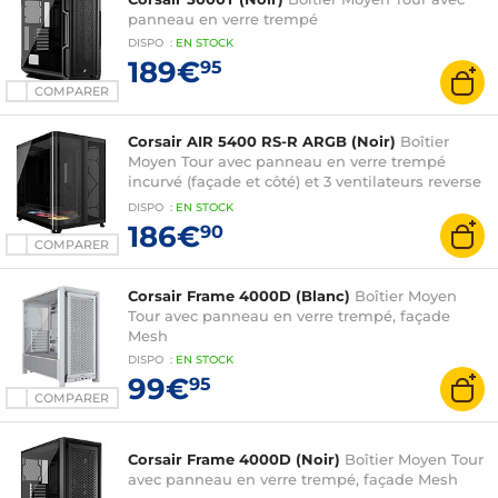
panneau en verre trempé
DISPO
:
EN
STOCK
189€
95
COMPARER
Corsair AIR 5400 RS-R ARGB (Noir)
Boîtier
Moyen Tour avec panneau en verre trempé
incurvé (façade et côté) et 3 ventilateurs reverse
RS-R ARGB 120 mm
DISPO
:
EN
STOCK
186€
90
COMPARER
Corsair Frame 4000D (Blanc)
Boîtier Moyen
Tour avec panneau en verre trempé, façade
Mesh
DISPO
:
EN
STOCK
99€
95
COMPARER
Corsair Frame 4000D (Noir)
Boîtier Moyen Tour
avec panneau en verre trempé, façade Mesh