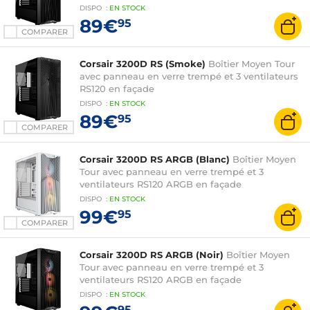
DISPO
:
EN
STOCK
89€
95
COMPARER
Corsair 3200D RS (Smoke)
Boîtier Moyen Tour
avec panneau en verre trempé et 3 ventilateurs
RS120 en façade
DISPO
:
EN
STOCK
89€
95
COMPARER
Corsair 3200D RS ARGB (Blanc)
Boîtier Moyen
Tour avec panneau en verre trempé et 3
ventilateurs RS120 ARGB en façade
DISPO
:
EN
STOCK
99€
95
COMPARER
Corsair 3200D RS ARGB (Noir)
Boîtier Moyen
Tour avec panneau en verre trempé et 3
ventilateurs RS120 ARGB en façade
DISPO
:
EN
STOCK
95