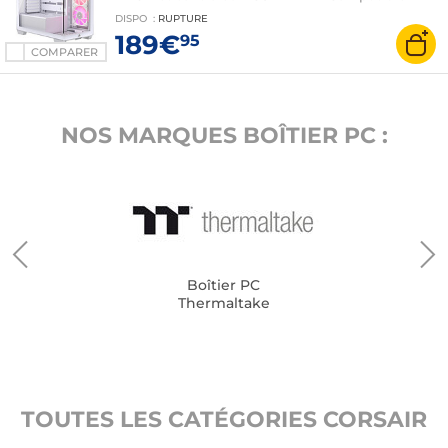
ASUS BTF et MSI Project Zero
DISPO
:
RUPTURE
189€
95
COMPARER
NOS MARQUES BOÎTIER PC :
Boîtier PC
Thermaltake
TOUTES LES CATÉGORIES CORSAIR