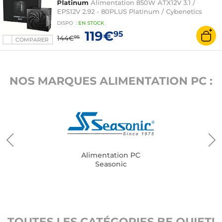
Platinum
Alimentation 850W ATX12V 3.1 /
EPS12V 2.92 - 80PLUS Platinum / Cybenetics
Platinum
DISPO
:
EN
STOCK
119€
95
144€
95
COMPARER
NOS MARQUES ALIMENTATION PC :
Alimentation PC
Seasonic
TOUTES LES CATÉGORIES BE QUIET!