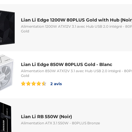
Lian Li Edge 1200W 80PLUS Gold with Hub (Noir
Alimentation 1200W ATX12V 3.1 avec Hub USB 2.0 intégré - 80
Gold
Lian Li Edge 850W 80PLUS Gold - Blanc
Alimentation 850W ATX12V 3.1 avec Hub USB 2.0 intégré - 80P
Gold
2 avis
Lian Li RB 550W (Noir)
Alimentation ATX 3.1 550W - 80PLUS Bronze