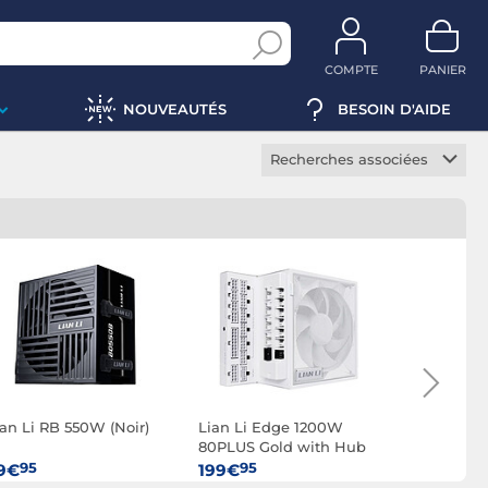
COMPTE
PANIER
NOUVEAUTÉS
BESOIN D'AIDE
Recherches associées
Alimentation modulaire
Alimentation silencieuse
Alimentation EPS12V
Alimentation SFX
Alimentation ATX
Alimentation active
Alimentation PC de
bureau
ian Li RB 550W (Noir)
Lian Li Edge 1200W
Lian Li RB
80PLUS Gold with Hub
Alimentation serveur
(Blanc)
95
95
95
9€
199€
69€
Alimentation LED