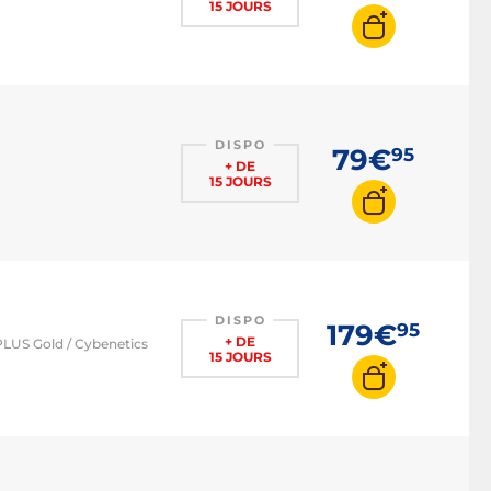
15 JOURS
DISPO
79€
95
+ DE
15 JOURS
DISPO
179€
95
+ DE
PLUS Gold / Cybenetics
15 JOURS