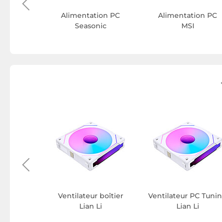
Alimentation PC
Alimentation PC
Seasonic
MSI
Tuning PC
Li
Ventilateur boîtier
Ventilateur PC Tuni
Lian Li
Lian Li