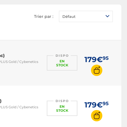
Alimentation 80 PLUS
Bronze
Trier par :
Défaut
Alimentation 80 PLUS
Gold
Alimentation 80 PLUS
Platinum
Alimentation 80 PLUS
Titanium
c)
DISPO
179€
95
Alimentation 500W
EN
PLUS Gold / Cybenetics
STOCK
Alimentation 550W
Alimentation 650W
Alimentation 750W
Alimentation 850W
)
DISPO
179€
95
Alimentation 1000W
EN
PLUS Gold / Cybenetics
STOCK
Alimentation 1200W
Alimentation PC blanche