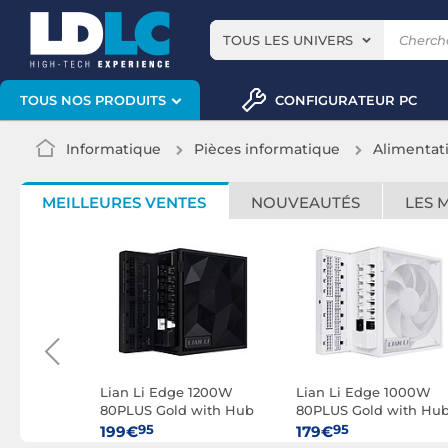
TOUS LES UNIVERS
CONFIGURATEUR PC
TOUS NOS PRODUITS
Informatique
Pièces informatique
Alimentat
MEILLEURES VENTES
NOUVEAUTÉS
LES 
00G 80PLUS
Lian Li Edge 1200W
Lian Li Edge 1000W
 (Noir)
80PLUS Gold with Hub
80PLUS Gold with Hu
(Noir)
(Blanc)
95
95
199€
179€