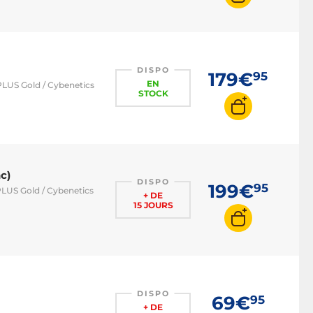
DISPO
179€
95
EN
PLUS Gold / Cybenetics
STOCK
c)
DISPO
199€
95
PLUS Gold / Cybenetics
+ DE
15 JOURS
DISPO
69€
95
+ DE