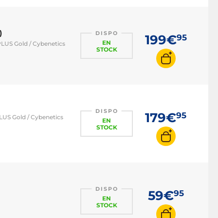
)
DISPO
199€
95
EN
PLUS Gold / Cybenetics
STOCK
DISPO
179€
95
LUS Gold / Cybenetics
EN
STOCK
DISPO
59€
95
EN
STOCK