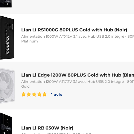
Lian Li RS1000G 80PLUS Gold with Hub (Noir)
Alimentation 1000W ATX12V 3.1 avec Hub USB 2.0 intégré - 80
Platinum
Lian Li Edge 1200W 80PLUS Gold with Hub (Blan
Alimentation 1200W ATX12V 3.1 avec Hub USB 2.0 intégré - 80
Gold
1 avis
Lian Li RB 650W (Noir)