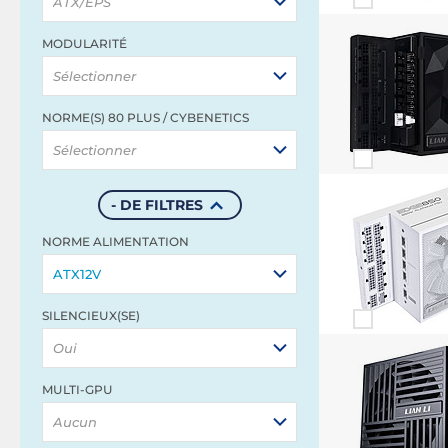
ATX/EPS
MODULARITÉ
Sélectionner
NORME(S) 80 PLUS / CYBENETICS
Sélectionner
- DE FILTRES
NORME ALIMENTATION
ATX12V
SILENCIEUX(SE)
Oui
MULTI-GPU
Aucun