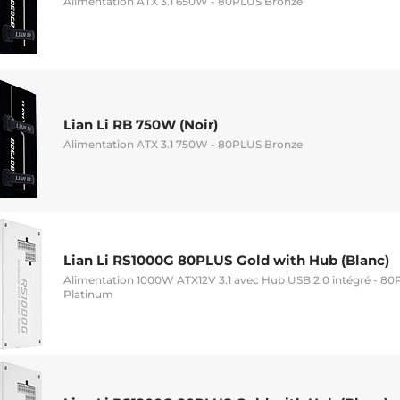
Alimentation ATX 3.1 650W - 80PLUS Bronze
Lian Li RB 750W (Noir)
Alimentation ATX 3.1 750W - 80PLUS Bronze
Lian Li RS1000G 80PLUS Gold with Hub (Blanc)
Alimentation 1000W ATX12V 3.1 avec Hub USB 2.0 intégré - 80
Platinum