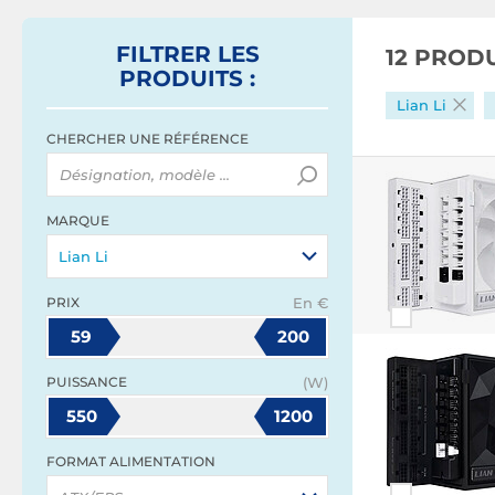
FILTRER
LES
12 PROD
PRODUITS
:
Lian Li
CHERCHER UNE RÉFÉRENCE
MARQUE
Lian Li
PRIX
En €
59
200
PUISSANCE
(W)
550
1200
FORMAT ALIMENTATION