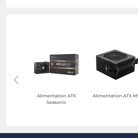
n ATX 3.1
Alimentation ATX
Alimentation ATX M
Li
Seasonic