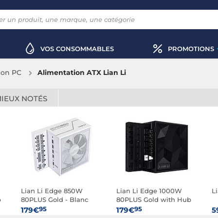
VOS CONSOMMABLES
PROMOTIONS
ion PC
Alimentation ATX Lian Li
MIEUX NOTÉS
Lian Li Edge 850W
Lian Li Edge 1000W
L
b
80PLUS Gold - Blanc
80PLUS Gold with Hub
(Noir)
95
95
179€
179€
5