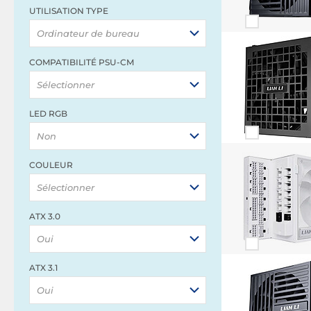
UTILISATION TYPE
Ordinateur de bureau
COMPATIBILITÉ PSU-CM
Sélectionner
LED RGB
Non
COULEUR
Sélectionner
ATX 3.0
Oui
ATX 3.1
Oui