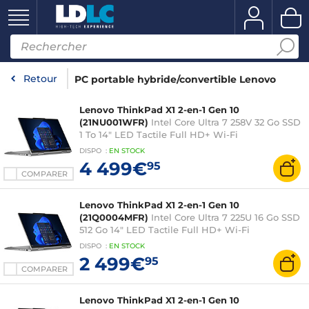
Retour
PC portable hybride/convertible Lenovo
Lenovo ThinkPad X1 2-en-1 Gen 10
(21NU001WFR)
Intel Core Ultra 7 258V 32 Go SSD
1 To 14" LED Tactile Full HD+ Wi-Fi
7/Bluetooth/5G Webcam Windows 11
DISPO
:
EN
STOCK
Professionnel
4 499€
95
COMPARER
Lenovo ThinkPad X1 2-en-1 Gen 10
(21Q0004MFR)
Intel Core Ultra 7 225U 16 Go SSD
512 Go 14" LED Tactile Full HD+ Wi-Fi
6E/Bluetooth/4G Webcam Windows 11
DISPO
:
EN
STOCK
Professionnel
2 499€
95
COMPARER
Lenovo ThinkPad X1 2-en-1 Gen 10