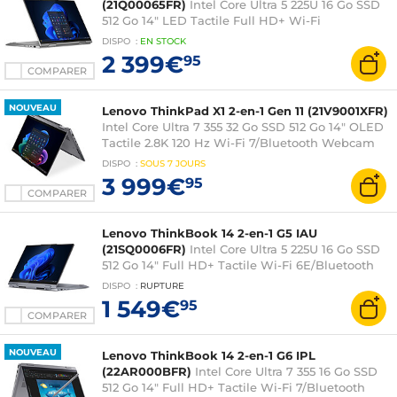
(21Q00065FR)
Intel Core Ultra 5 225U 16 Go SSD
512 Go 14" LED Tactile Full HD+ Wi-Fi
6E/Bluetooth Webcam Windows 11
DISPO
:
EN
STOCK
Professionnel
2 399€
95
COMPARER
NOUVEAU
Lenovo ThinkPad X1 2-en-1 Gen 11 (21V9001XFR)
Intel Core Ultra 7 355 32 Go SSD 512 Go 14" OLED
Tactile 2.8K 120 Hz Wi-Fi 7/Bluetooth Webcam
Windows 11 Professionnel
DISPO
:
SOUS
7 JOURS
3 999€
95
COMPARER
Lenovo ThinkBook 14 2-en-1 G5 IAU
(21SQ0006FR)
Intel Core Ultra 5 225U 16 Go SSD
512 Go 14" Full HD+ Tactile Wi-Fi 6E/Bluetooth
Webcam Windows 11 Professionnel
DISPO
:
RUPTURE
1 549€
95
COMPARER
NOUVEAU
Lenovo ThinkBook 14 2-en-1 G6 IPL
(22AR000BFR)
Intel Core Ultra 7 355 16 Go SSD
512 Go 14" Full HD+ Tactile Wi-Fi 7/Bluetooth