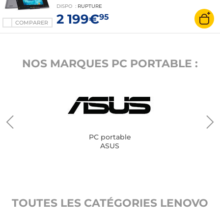
Webcam Windows 11 Professionnel
DISPO
:
RUPTURE
2 199€
95
COMPARER
NOS MARQUES PC PORTABLE :
PC portable
ASUS
TOUTES LES CATÉGORIES LENOVO