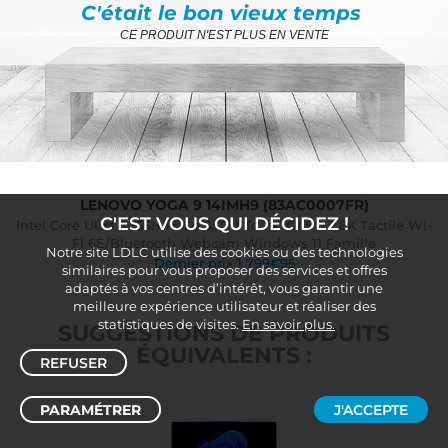
C'était le bon vieux temps
CE PRODUIT N'EST PLUS EN VENTE
LENOVO YOGA 9 14IMH9 (83AC0007FR)
C'EST VOUS QUI DÉCIDEZ !
Intel Core Ultra 7 155H 16 Go SSD 1 To 14" OLED 2.8K Tactile Wi-
Fi 6E/Bluetooth Webcam Windows 11 Famille
Notre site LDLC utilise des cookies ou des technologies
Dernier prix 1 799€95
similaires pour vous proposer des services et offres
adaptés à vos centres d’intérêt, vous garantir une
meilleure expérience utilisateur et réaliser des
statistiques de visites.
En savoir plus.
SUGGESTIONS DE PRODUITS
ÉQUIVALENTS :
REFUSER
PARAMÉTRER
J'ACCEPTE