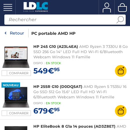
Retour
PC portable AMD HP
HP 245 G10 (A23L4EA)
AMD Ryzen 3 7330U 8 Go
SSD 256 Go 14" LED Full HD Wi-Fi 6/Bluetooth
Webcam Windows 11 Famille
DISPO
:
EN
STOCK
549€
95
COMPARER
NOUVEAU
HP 255R G10 (D0DQ5AT)
AMD Ryzen 5 7535U 16
Go SSD 512 Go 15.6" LED Full HD Wi-Fi
6/Bluetooth Webcam Windows 11 Famille
DISPO
:
EN
STOCK
679€
95
COMPARER
HP EliteBook 8 G1a 14 pouces (AD3Z8ET)
AMD