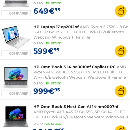
DISPO
:
EN
STOCK
649€
95
COMPARER
HP Laptop 17-cp2012nf
AMD Ryzen 5 7520U 8 Go
SSD 512 Go 17.3" LED Full HD Wi-Fi 6/Bluetooth
Webcam Windows 11 Famille
DISPO
:
EN
STOCK
599€
95
COMPARER
HP OmniBook 3 14-ha0010nf Copilot+ PC
AMD
Ryzen AI 7 350 16 Go SSD 1 To 14" LED Full HD
Wi-Fi 6/Bluetooth Webcam Windows 11 Famille
DISPO
:
EN
STOCK
999€
95
COMPARER
HP OmniBook 5 Next Gen AI 14-hm0007nf
AMD Ryzen AI 7 445 32 Go SSD 512 Go 14" OLED
Full HD+ Wi-Fi 7/Bluetooth Webcam Windows 11
Famille
DISPO
:
EN
STOCK