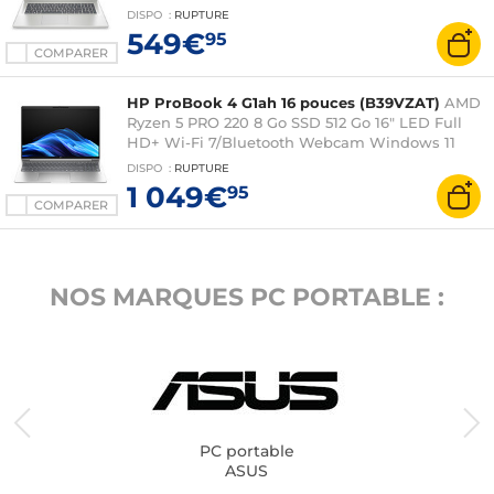
DISPO
:
RUPTURE
549€
95
COMPARER
HP ProBook 4 G1ah 16 pouces (B39VZAT)
AMD
Ryzen 5 PRO 220 8 Go SSD 512 Go 16" LED Full
HD+ Wi-Fi 7/Bluetooth Webcam Windows 11
Professionnel
DISPO
:
RUPTURE
1 049€
95
COMPARER
NOS MARQUES PC PORTABLE :
PC portable
ASUS