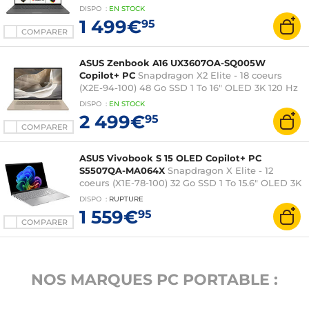
7/Bluetooth Webcam Windows 11 Famille
DISPO
:
EN
STOCK
1 499€
95
COMPARER
ASUS Zenbook A16 UX3607OA-SQ005W
Copilot+ PC
Snapdragon X2 Elite - 18 coeurs
(X2E-94-100) 48 Go SSD 1 To 16" OLED 3K 120 Hz
Wi-Fi 7/Bluetooth Webcam Windows 11 Famille
DISPO
:
EN
STOCK
2 499€
95
COMPARER
ASUS Vivobook S 15 OLED Copilot+ PC
S5507QA-MA064X
Snapdragon X Elite - 12
coeurs (X1E-78-100) 32 Go SSD 1 To 15.6" OLED 3K
120 Hz Wi-Fi 7/Bluetooth Webcam Windows 11
DISPO
:
RUPTURE
Professionnel
1 559€
95
COMPARER
NOS MARQUES PC PORTABLE :