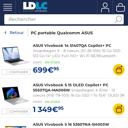
Retour
PC portable Qualcomm ASUS
ASUS Vivobook 14 S1407QA Copilot+ PC
Snapdragon X - 8 coeurs (X1-26-100) 16 Go SSD
512 Go 14" LED Full HD+ Wi-Fi 6E/Bluetooth
Webcam Windows 11 Famille
DISPO
:
EN
STOCK
699€
95
COMPARER
ASUS Vivobook S 15 OLED Copilot+ PC
S5507QA-MA006W
Snapdragon X Elite - 12
coeurs (X1E-78-100) 16 Go SSD 1 To 15.6" OLED 3K
120 Hz Wi-Fi 7/Bluetooth Webcam Windows 11
DISPO
:
EN
STOCK
Famille
1 349€
95
COMPARER
ASUS Vivobook S 16 S3607NA-SH003W