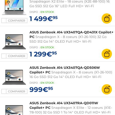
Snapdragon X2 Elite - 18 coeurs (X2E-88-100) 16
Go SSD 512 Go 16" LED Full HD+ Wi-Fi
7/Bluetooth Windows 11 Famille
DISPO
:
EN
STOCK
1 499€
95
COMPARER
ASUS Zenbook A14 UX3407QA-QD431X Copilot+
PC
Snapdragon X - 8 coeurs (X1-26-100) 32 Go
SSD 512 Go 14" OLED Full HD+ Wi-Fi
6E/Bluetooth Webcam Windows 11
DISPO
:
EN
STOCK
Professionnel
1 299€
95
COMPARER
ASUS Zenbook A14 UX3407QA-QD506W
Copilot+ PC
Snapdragon X - 8 coeurs (X1-26-100)
16 Go SSD 512 Go 14" OLED Full HD+ Wi-Fi
6E/Bluetooth Webcam Windows 11 Famille
DISPO
:
EN
STOCK
999€
95
COMPARER
ASUS Zenbook A14 UX3407RA-QD011W
Copilot+ PC
Snapdragon X Elite - 12 coeurs (X1E-
78-100) 32 Go SSD 1 To 14" OLED Full HD+ Wi-Fi