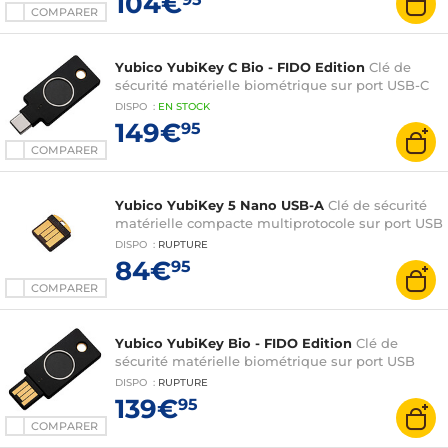
104€
COMPARER
Yubico YubiKey C Bio - FIDO Edition
Clé de
sécurité matérielle biométrique sur port USB-C
DISPO
:
EN
STOCK
149€
95
COMPARER
Yubico YubiKey 5 Nano USB-A
Clé de sécurité
matérielle compacte multiprotocole sur port USB
DISPO
:
RUPTURE
84€
95
COMPARER
Yubico YubiKey Bio - FIDO Edition
Clé de
sécurité matérielle biométrique sur port USB
DISPO
:
RUPTURE
139€
95
COMPARER