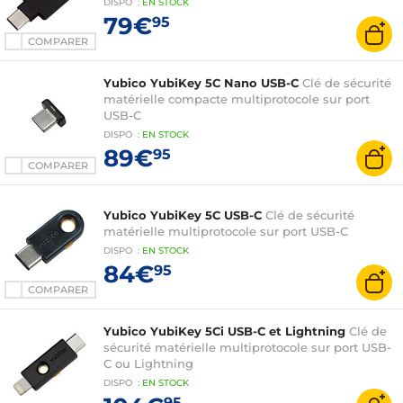
DISPO
:
EN
STOCK
79€
95
COMPARER
Yubico YubiKey 5C Nano USB-C
Clé de sécurité
matérielle compacte multiprotocole sur port
USB-C
DISPO
:
EN
STOCK
89€
95
COMPARER
Yubico YubiKey 5C USB-C
Clé de sécurité
matérielle multiprotocole sur port USB-C
DISPO
:
EN
STOCK
84€
95
COMPARER
Yubico YubiKey 5Ci USB-C et Lightning
Clé de
sécurité matérielle multiprotocole sur port USB-
C ou Lightning
DISPO
:
EN
STOCK
95