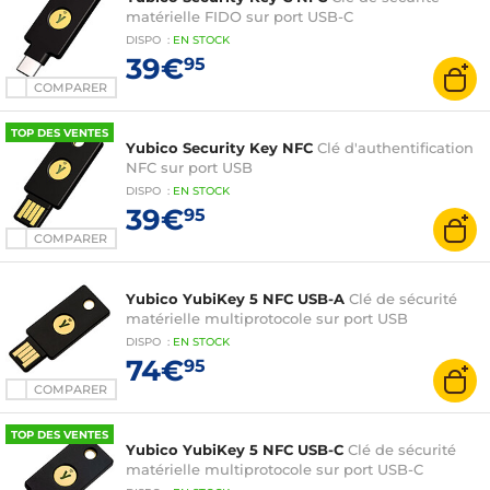
matérielle FIDO sur port USB-C
DISPO
:
EN
STOCK
39€
95
COMPARER
TOP DES VENTES
Yubico Security Key NFC
Clé d'authentification
NFC sur port USB
DISPO
:
EN
STOCK
39€
95
COMPARER
Yubico YubiKey 5 NFC USB-A
Clé de sécurité
matérielle multiprotocole sur port USB
DISPO
:
EN
STOCK
74€
95
COMPARER
TOP DES VENTES
Yubico YubiKey 5 NFC USB-C
Clé de sécurité
matérielle multiprotocole sur port USB-C