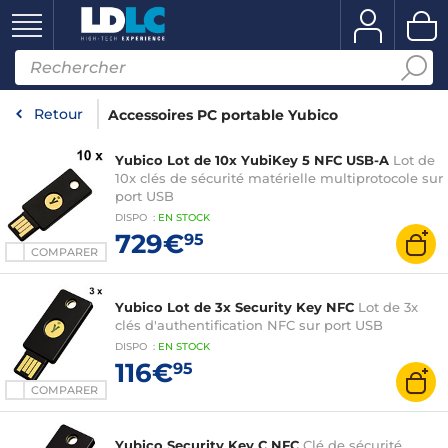
Retour
Accessoires PC portable Yubico
Yubico Lot de 10x YubiKey 5 NFC USB-A
Lot de
10x clés de sécurité matérielle multiprotocole sur
port USB
DISPO
:
EN
STOCK
729€
95
COMPARER
Yubico Lot de 3x Security Key NFC
Lot de 3x
clés d'authentification NFC sur port USB
DISPO
:
EN
STOCK
116€
95
COMPARER
Yubico Security Key C NFC
Clé de sécurité