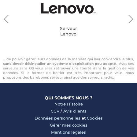
Serveur
Lenovo
… de pouvoir gérer leurs données de la manière qui leur conviendra le plus,
sans devoir désinstaller un système d'exploitation peu adapté
. Avec ces
serveurs sans OS vous allez retrouver une liberté dans la gestion de vos
données. Si le format de boitier est très important pour vous, nous
proposons des
barebones serveur
ainsi que des
serveurs racks
.
QUI SOMMES NOUS ?
Notre Histoire
CGV
/
Avis clients
Données personnelles
et
Cookies
Gérer mes cookies
Mentions légales