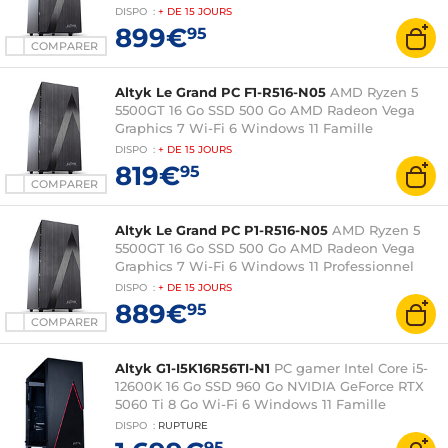
DISPO
:
+ DE
15 JOURS
899€
95
COMPARER
Altyk Le Grand PC F1-R516-N05
AMD Ryzen 5
5500GT 16 Go SSD 500 Go AMD Radeon Vega
Graphics 7 Wi-Fi 6 Windows 11 Famille
DISPO
:
+ DE
15 JOURS
819€
95
COMPARER
Altyk Le Grand PC P1-R516-N05
AMD Ryzen 5
5500GT 16 Go SSD 500 Go AMD Radeon Vega
Graphics 7 Wi-Fi 6 Windows 11 Professionnel
DISPO
:
+ DE
15 JOURS
889€
95
COMPARER
Altyk G1-I5K16R56TI-N1
PC gamer Intel Core i5-
12600K 16 Go SSD 960 Go NVIDIA GeForce RTX
5060 Ti 8 Go Wi-Fi 6 Windows 11 Famille
DISPO
:
RUPTURE
95