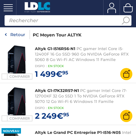
Retour
PC Moyen Tour ALTYK
Altyk G1-I516R56-N1
PC gamer Intel Core i5-
12400F 16 Go SSD 960 Go NVIDIA GeForce RTX
5060 8 Go Wi-Fi AC Windows 11 Famille
DISPO
:
EN
STOCK
1 499€
95
COMPARER
Altyk G1-I7K32R57-N1
PC gamer Intel Core i7-
12700KF 32 Go SSD 1 To NVIDIA GeForce RTX
5070 12 Go Wi-Fi 6 Windows 11 Famille
DISPO
:
EN
STOCK
2 249€
95
COMPARER
NOUVEAU
Altyk Le Grand PC Entreprise P1-I516-N05
Intel