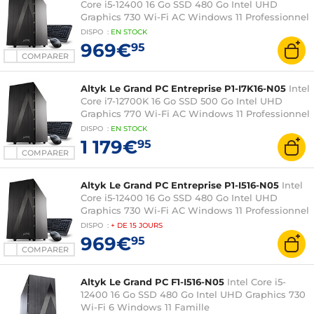
Core i5-12400 16 Go SSD 480 Go Intel UHD
Graphics 730 Wi-Fi AC Windows 11 Professionnel
DISPO
:
EN
STOCK
969€
95
COMPARER
Altyk Le Grand PC Entreprise P1-I7K16-N05
Intel
Core i7-12700K 16 Go SSD 500 Go Intel UHD
Graphics 770 Wi-Fi AC Windows 11 Professionnel
DISPO
:
EN
STOCK
1 179€
95
COMPARER
Altyk Le Grand PC Entreprise P1-I516-N05
Intel
Core i5-12400 16 Go SSD 480 Go Intel UHD
Graphics 730 Wi-Fi AC Windows 11 Professionnel
DISPO
:
+ DE
15 JOURS
969€
95
COMPARER
Altyk Le Grand PC F1-I516-N05
Intel Core i5-
12400 16 Go SSD 480 Go Intel UHD Graphics 730
Wi-Fi 6 Windows 11 Famille