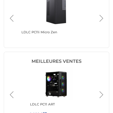
LDLC PC11i Micro Zen
LDLC PC
MEILLEURES VENTES
LDLC PC11 ART
GM
350