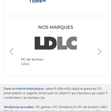
95
1 029€
41
NOS MARQUES
PC de b
Génériq
PC de bureau
LDLC
Dans la même thématique :
altyk f1-r516-n05
|
altyk le grand pc f1
|
amd radeon rx vega 8
|
amd ryzen 5
|
altyk f1
|
pc e bureau
|
pc ryzen 7
|
ordinateur
|
pc bureau
|
pc
Tendances actuelles :
PC gamer
|
PC Windows 11
|
PC de stream
|
Mini