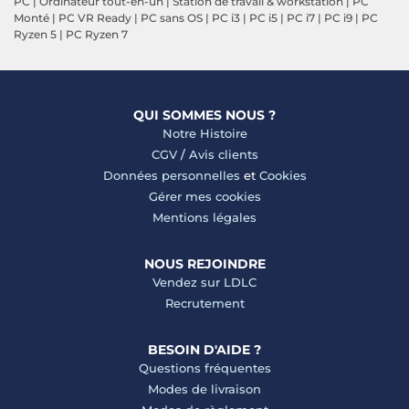
PC
|
Ordinateur tout-en-un
|
Station de travail & workstation
|
PC
Monté
|
PC VR Ready
|
PC sans OS
|
PC i3
|
PC i5
|
PC i7
|
PC i9
|
PC
Ryzen 5
|
PC Ryzen 7
QUI SOMMES NOUS ?
Notre Histoire
CGV
/
Avis clients
Données personnelles
et
Cookies
Gérer mes cookies
Mentions légales
NOUS REJOINDRE
Vendez sur LDLC
Recrutement
BESOIN D'AIDE ?
Questions fréquentes
Modes de livraison