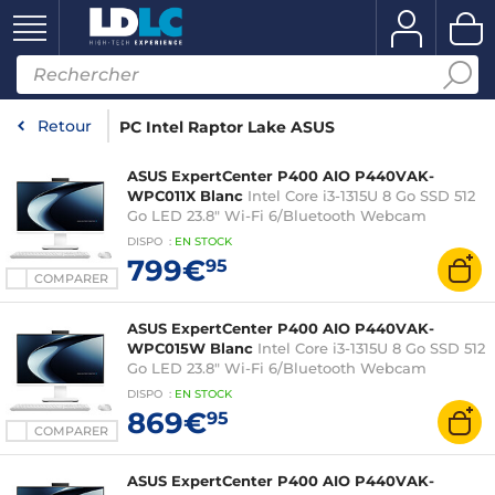
Retour
PC Intel Raptor Lake ASUS
ASUS ExpertCenter P400 AIO P440VAK-
WPC011X Blanc
Intel Core i3-1315U 8 Go SSD 512
Go LED 23.8" Wi-Fi 6/Bluetooth Webcam
Windows 11 Professionnel
DISPO
:
EN
STOCK
799€
95
COMPARER
ASUS ExpertCenter P400 AIO P440VAK-
WPC015W Blanc
Intel Core i3-1315U 8 Go SSD 512
Go LED 23.8" Wi-Fi 6/Bluetooth Webcam
Windows 11 Famille
DISPO
:
EN
STOCK
869€
95
COMPARER
ASUS ExpertCenter P400 AIO P440VAK-