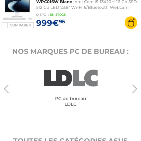
WPC016W Blanc
Intel Core i5-13420H 16 Go SSD
512 Go LED 23.8" Wi-Fi 6/Bluetooth Webcam
Windows 11 Famille
DISPO
:
EN
STOCK
999€
95
COMPARER
NOS MARQUES PC DE BUREAU :
PC de bureau
LDLC
TOUTES LES CATÉGORIES ASUS