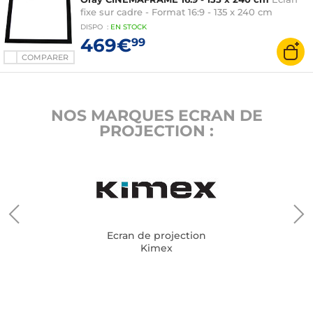
fixe sur cadre - Format 16:9 - 135 x 240 cm
DISPO
:
EN
STOCK
469€
99
COMPARER
NOS MARQUES ECRAN DE
PROJECTION :
Ecran de projection
Kimex