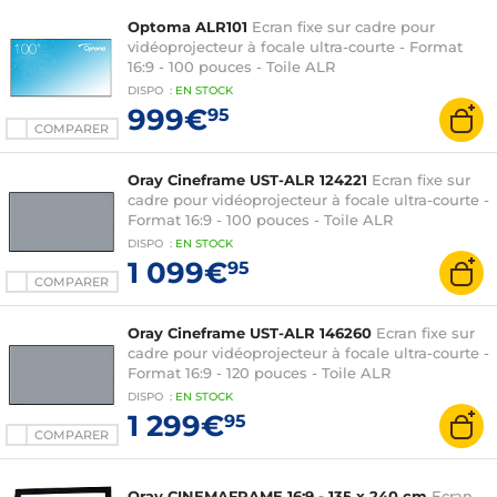
Optoma ALR101
Ecran fixe sur cadre pour
vidéoprojecteur à focale ultra-courte - Format
16:9 - 100 pouces - Toile ALR
DISPO
:
EN
STOCK
999€
95
COMPARER
Oray Cineframe UST-ALR 124221
Ecran fixe sur
cadre pour vidéoprojecteur à focale ultra-courte -
Format 16:9 - 100 pouces - Toile ALR
DISPO
:
EN
STOCK
1 099€
95
COMPARER
Oray Cineframe UST-ALR 146260
Ecran fixe sur
cadre pour vidéoprojecteur à focale ultra-courte -
Format 16:9 - 120 pouces - Toile ALR
DISPO
:
EN
STOCK
1 299€
95
COMPARER
Oray CINEMAFRAME 16:9 - 135 x 240 cm
Ecran