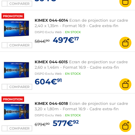
COMPARER
PROMOTION
KIMEX 044-6014
Ecran de projection sur cadre
2,40 x 1,35m - Format 16:9 - Cadre extra-fin
DISPO
Exclu Web
:
EN
STOCK
497€
17
584€
90
COMPARER
KIMEX 044-6015
Ecran de projection sur cadre
2,60 x 1,46m - Format 16:9 - Cadre extra-fin
DISPO
Exclu Web
:
EN
STOCK
604€
91
COMPARER
PROMOTION
KIMEX 044-6018
Ecran de projection sur cadre
3,20 x 1,80m - Format 16:9 - Cadre extra-fin
DISPO
Exclu Web
:
EN
STOCK
577€
92
679€
90
COMPARER