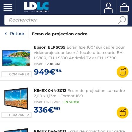
Retour
Ecran de projection cadre
Epson ELPSC35
Écran fixe 100" sur cadre pour
vidéoprojecteur laser à focale ultra-courte EH-
LS800, EH-LS500 Android TV et EH-LS300
DISPO
:
RUPTURE
949€
94
COMPARER
KIMEX 044-3012
Ecran de projection sur cadre
2,00 x 1,13m - Format 16:9
DISPO
Exclu Web
:
EN
STOCK
336€
90
COMPARER
KIMEX 044-3013
Ecran de projection sur cadre