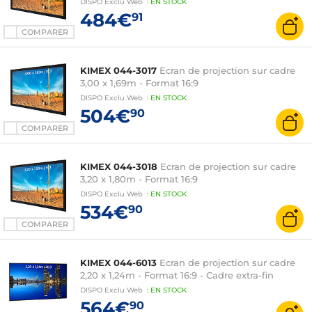
DISPO
Exclu Web
:
EN
STOCK
484€
91
COMPARER
KIMEX 044-3017
Ecran de projection sur cadre
3,00 x 1,69m - Format 16:9
DISPO
Exclu Web
:
EN
STOCK
504€
90
COMPARER
KIMEX 044-3018
Ecran de projection sur cadre
3,20 x 1,80m - Format 16:9
DISPO
Exclu Web
:
EN
STOCK
534€
90
COMPARER
KIMEX 044-6013
Ecran de projection sur cadre
2,20 x 1,24m - Format 16:9 - Cadre extra-fin
DISPO
Exclu Web
:
EN
STOCK
564€
90