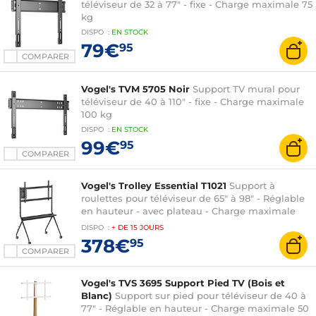
téléviseur de 32 à 77" - fixe - Charge maximale 75
kg
DISPO
:
EN
STOCK
79€
95
COMPARER
Vogel's TVM 5705 Noir
Support TV mural pour
téléviseur de 40 à 110" - fixe - Charge maximale
100 kg
DISPO
:
EN
STOCK
99€
95
COMPARER
Vogel's Trolley Essential T1021
Support à
roulettes pour téléviseur de 65" à 98" - Réglable
en hauteur - avec plateau - Charge maximale
120 kg
DISPO
:
+ DE
15 JOURS
378€
95
COMPARER
Vogel's TVS 3695 Support Pied TV (Bois et
Blanc)
Support sur pied pour téléviseur de 40 à
77" - Réglable en hauteur - Charge maximale 50