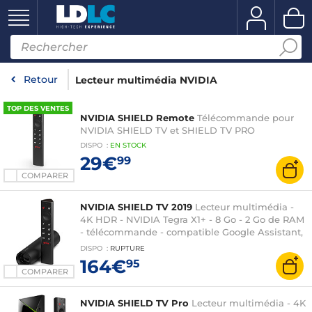
Retour
Lecteur multimédia NVIDIA
TOP DES VENTES
NVIDIA SHIELD Remote
Télécommande pour
NVIDIA SHIELD TV et SHIELD TV PRO
DISPO
:
EN
STOCK
29€
99
COMPARER
NVIDIA SHIELD TV 2019
Lecteur multimédia -
4K HDR - NVIDIA Tegra X1+ - 8 Go - 2 Go de RAM
- télécommande - compatible Google Assistant,
Alexa et Amazon Echo
DISPO
:
RUPTURE
164€
95
COMPARER
NVIDIA SHIELD TV Pro
Lecteur multimédia - 4K