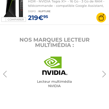
HDR - NVIDIA Tegra X1+ - 16 Go - 3 Go de RAM -
télécommande - compatible Google Assistant,
Alexa et Amazon Echo
DISPO
:
RUPTURE
219€
95
COMPARER
NOS MARQUES LECTEUR
MULTIMÉDIA :
Lecteur multimédia
NVIDIA