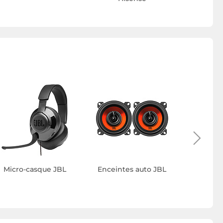
Micro-casque JBL
Enceintes auto JBL
Ensem
cin