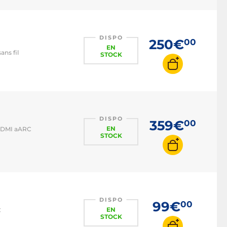
DISPO
250€
00
EN
ans fil
STOCK
DISPO
359€
00
EN
 HDMI aARC
STOCK
DISPO
99€
00
EN
C
STOCK