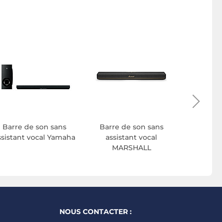
Barre 
assistan
Barre de son sans
Barre de son sans
ssistant vocal Yamaha
assistant vocal
MARSHALL
NOUS CONTACTER :