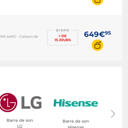
DISPO
649€
95
+ DE
HDMI aARC - Caisson de
15 JOURS
Barr
S
Barre de son
Barre de son
LG
Hisense