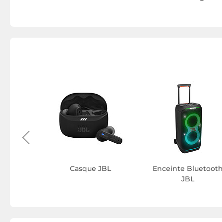
s Switch
L
Casque JBL
Enceinte Bluetoot
JBL