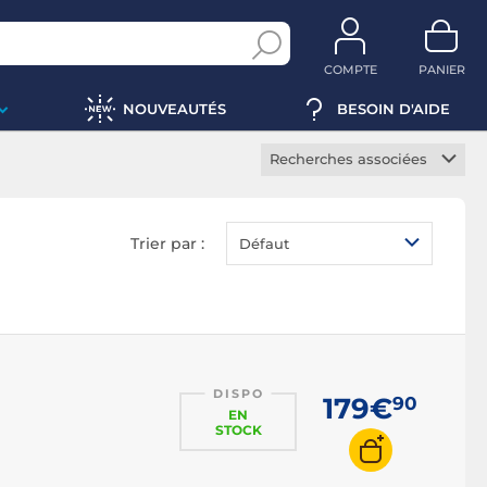
COMPTE
PANIER
NOUVEAUTÉS
BESOIN D'AIDE
Recherches associées
Barre de son 2.1
Barre de son 3.1
Trier par :
Défaut
Barre de son 5.1
Barre de son Bluetooth
Barre de son Hi-Res
Barre de son Dolby
Atmos
DISPO
179€
90
EN
STOCK