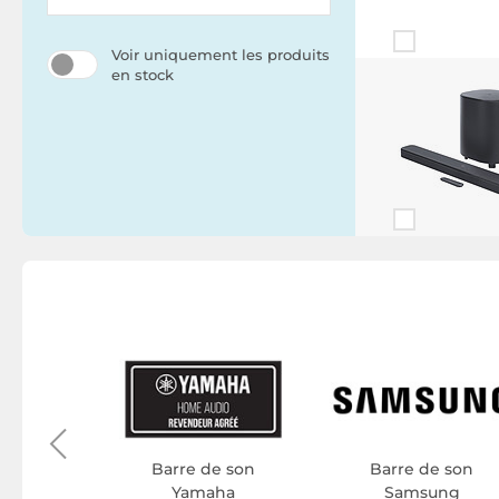
Voir uniquement les produits
en stock
e son
no
Barre de son
Barre de son
Yamaha
Samsung