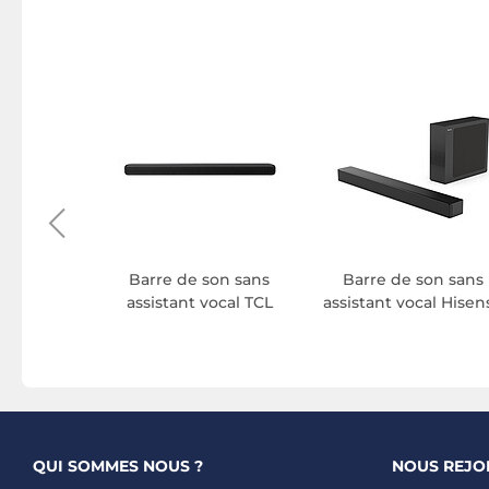
e son
Barre de son sans
Barre de son sans
h JBL
assistant vocal TCL
assistant vocal Hisen
QUI SOMMES NOUS ?
NOUS REJO