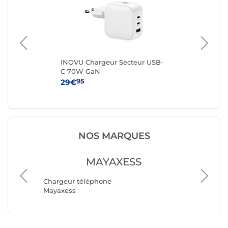
B-
INOVU Chargeur Secteur USB-
Ap
C 70W GaN
Ad
95
29€
25
NOS MARQUES
MAYAXESS
Chargeu
Chargeur téléphone
Belkin
Mayaxess