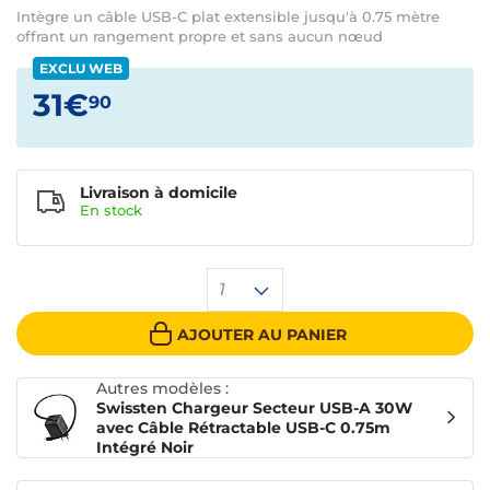
Intègre un câble USB-C plat extensible jusqu'à 0.75 mètre
offrant un rangement propre et sans aucun nœud
EXCLU WEB
31€
90
Livraison à domicile
En
stock
1
AJOUTER AU PANIER
Autres modèles :
Swissten Chargeur Secteur USB-A 30W
avec Câble Rétractable USB-C 0.75m
Intégré Noir