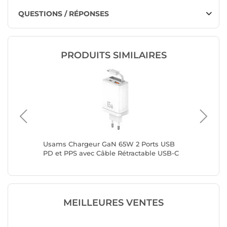
QUESTIONS / RÉPONSES
PRODUITS SIMILAIRES
 avec
Usams Chargeur GaN 65W 2 Ports USB
LinQ Ch
lanc
PD et PPS avec Câble Rétractable USB-C
Câble Ré
Rapide Blanc
Blanc
MEILLEURES VENTES