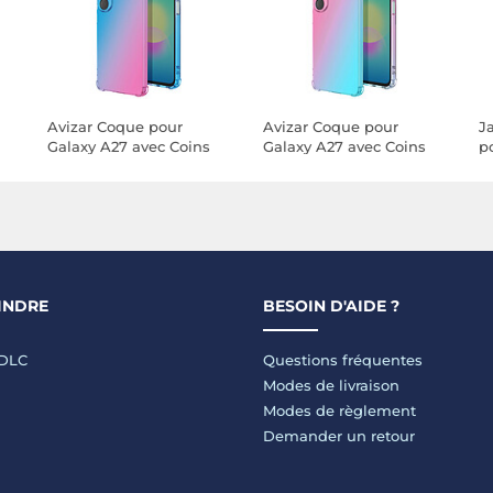
Avizar Coque pour
Avizar Coque pour
J
Galaxy A27 avec Coins
Galaxy A27 avec Coins
p
Renforcés Effet Dégradé
Renforcés Effet Dégradé
c
Translucide
Translucide
a
B
INDRE
BESOIN D'AIDE ?
LDLC
Questions fréquentes
Modes de livraison
Modes de règlement
Demander un retour