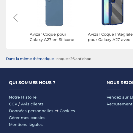
pour
Avizar Coque pour
Avizar Coque Intégrale
ec Motif
Galaxy A27 en Silicone
pour Galaxy A27 avec
ef 3D et
Souple Soft-Touch avec
Dos Magnétique et
evé
Contour Renforcé
Protection 360°
Dans la même thématique :
coque s26 antichoc
QUI SOMMES NOUS ?
NOUS REJO
Notre Histoire
Vendez sur 
CGV
/
Avis clients
Recrutement
Données personnelles
et
Cookies
Gérer mes cookies
Mentions légales