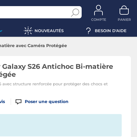
COMPTE
PANIER
NOUVEAUTÉS
BESOIN D'AIDE
matière avec Caméra Protégée
 Galaxy S26 Antichoc Bi-matière
égée
 avec structure renforcée pour protéger des chocs et
vis
Poser une question