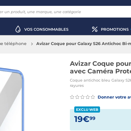
VOS CONSOMMABLES
PROMOTIONS
e téléphone
Avizar Coque pour Galaxy S26 Antichoc Bi-
Avizar Coque pour
avec Caméra Prot
Coque antichoc bleu Galaxy S26
rayures
Donner votre a
EXCLU WEB
19€
99