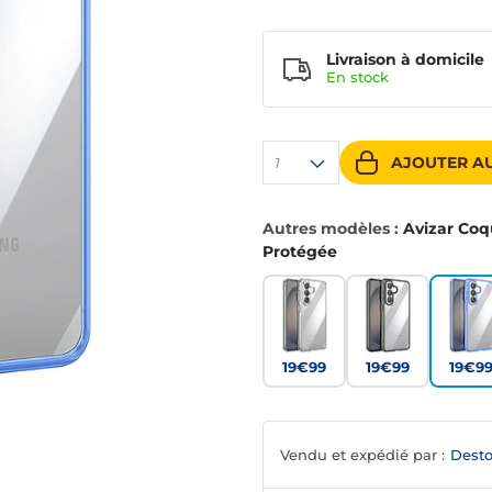
Livraison à domicile
En
stock
AJOUTER AU
1
Autres modèles :
Avizar Coq
Protégée
19€99
19€99
19€9
Vendu et expédié par :
Desto