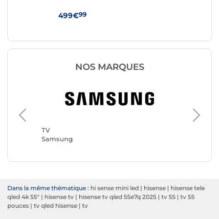
99
499€
44
NOS MARQUES
TV
TCL
TV
Samsung
Dans la même thématique :
hi sense mini led
|
hisense
|
hisense tele
qled 4k 55"
|
hisense tv
|
hisense tv qled 55e7q 2025
|
tv 55
|
tv 55
pouces
|
tv qled hisense
|
tv