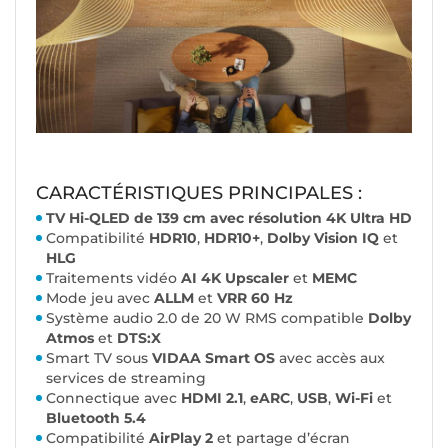
CARACTÉRISTIQUES PRINCIPALES :
TV Hi-QLED de 139 cm avec résolution 4K Ultra HD
Compatibilité
HDR10
,
HDR10+
,
Dolby Vision IQ
et
HLG
Traitements vidéo
AI 4K Upscaler
et
MEMC
Mode jeu avec
ALLM
et
VRR 60 Hz
Système audio 2.0 de 20 W RMS compatible
Dolby
Atmos
et
DTS:X
Smart TV sous
VIDAA Smart OS
avec accès aux
services de streaming
Connectique avec
HDMI 2.1
,
eARC
,
USB
,
Wi-Fi
et
Bluetooth 5.4
Compatibilité
AirPlay 2
et partage d’écran