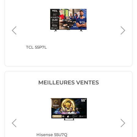
TCL 55P7L
TCL 55T
MEILLEURES VENTES
Hisense 55U7Q
Hi