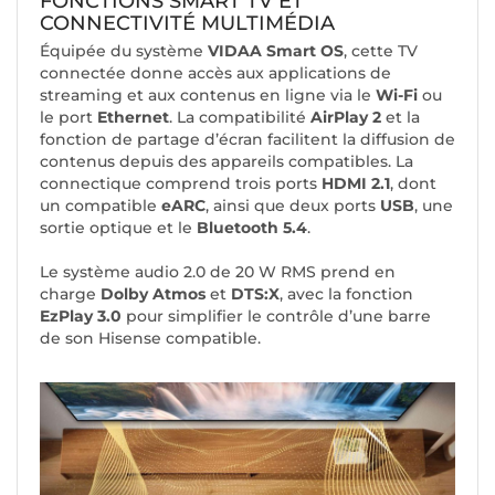
FONCTIONS SMART TV ET
CONNECTIVITÉ MULTIMÉDIA
Équipée du système
VIDAA Smart OS
, cette TV
connectée donne accès aux applications de
streaming et aux contenus en ligne via le
Wi-Fi
ou
le port
Ethernet
. La compatibilité
AirPlay 2
et la
fonction de partage d’écran facilitent la diffusion de
contenus depuis des appareils compatibles. La
connectique comprend trois ports
HDMI 2.1
, dont
un compatible
eARC
, ainsi que deux ports
USB
, une
sortie optique et le
Bluetooth 5.4
.
Le système audio 2.0 de 20 W RMS prend en
charge
Dolby Atmos
et
DTS:X
, avec la fonction
EzPlay 3.0
pour simplifier le contrôle d’une barre
de son Hisense compatible.