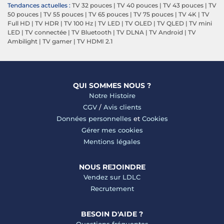
Tendances actuelles :
TV 32 pouces
|
TV 40 pouces
|
TV 43 pouces
|
TV
50 pouces
|
TV 55 pouces
|
TV 65 pouces
|
TV 75 pouces
|
TV 4K
|
TV
Full HD
|
TV HDR
|
TV 100 Hz
|
TV LED
|
TV OLED
|
TV QLED
|
TV mini
LED
|
TV connectée
|
TV Bluetooth
|
TV DLNA
|
TV Android
|
TV
Ambilight
|
TV gamer
|
TV HDMI 2.1
QUI SOMMES NOUS ?
Notre Histoire
CGV
/
Avis clients
Données personnelles
et
Cookies
Gérer mes cookies
Mentions légales
NOUS REJOINDRE
Vendez sur LDLC
Recrutement
BESOIN D'AIDE ?