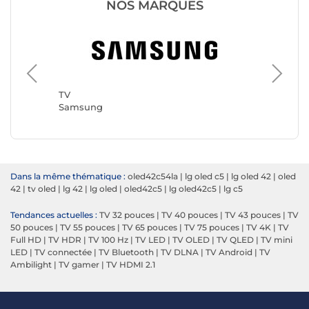
NOS MARQUES
TV
TCL
TV
Samsung
Dans la même thématique :
oled42c54la
|
lg oled c5
|
lg oled 42
|
oled
42
|
tv oled
|
lg 42
|
lg oled
|
oled42c5
|
lg oled42c5
|
lg c5
Tendances actuelles :
TV 32 pouces
|
TV 40 pouces
|
TV 43 pouces
|
TV
50 pouces
|
TV 55 pouces
|
TV 65 pouces
|
TV 75 pouces
|
TV 4K
|
TV
Full HD
|
TV HDR
|
TV 100 Hz
|
TV LED
|
TV OLED
|
TV QLED
|
TV mini
LED
|
TV connectée
|
TV Bluetooth
|
TV DLNA
|
TV Android
|
TV
Ambilight
|
TV gamer
|
TV HDMI 2.1