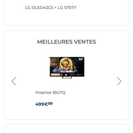
LS03FA
LG OLED42C5 + LG S70TY
Samsun
MEILLEURES VENTES
Hisense 55U7Q
Hi
99
499€
44