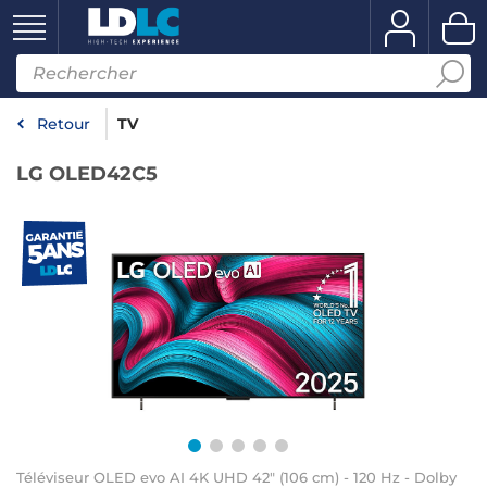
Retour
TV
LG OLED42C5
Téléviseur OLED evo AI 4K UHD 42" (106 cm) - 120 Hz - Dolby