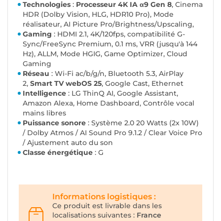
Technologies
:
Processeur 4K IA α9 Gen 8
, Cinema
HDR (Dolby Vision, HLG, HDR10 Pro), Mode
réalisateur, AI Picture Pro/Brightness/Upscaling,
Gaming
: HDMI 2.1, 4K/120fps, compatibilité G-
Sync/FreeSync Premium, 0.1 ms, VRR (jusqu'à 144
Hz), ALLM, Mode HGIG, Game Optimizer, Cloud
Gaming
Réseau
: Wi-Fi ac/b/g/n, Bluetooth 5.3, AirPlay
2,
Smart TV webOS 25
, Google Cast, Ethernet
Intelligence
: LG ThinQ AI, Google Assistant,
Amazon Alexa, Home Dashboard, Contrôle vocal
mains libres
Puissance sonore
: Système 2.0 20 Watts (2x 10W)
/ Dolby Atmos / AI Sound Pro 9.1.2 / Clear Voice Pro
/ Ajustement auto du son
Classe énergétique
: G
Informations logistiques :
Ce produit est livrable dans les
localisations suivantes :
France