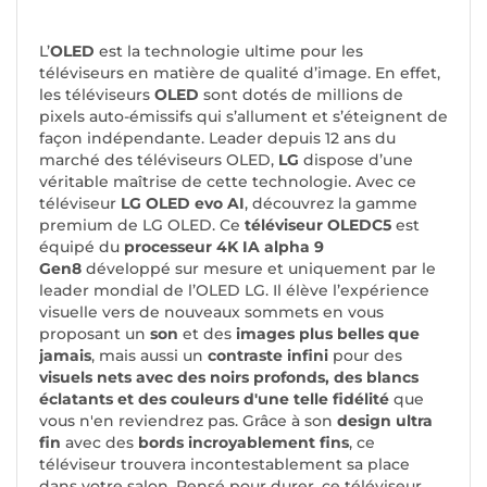
L’
OLED
est la technologie ultime pour les
téléviseurs en matière de qualité d’image. En effet,
les téléviseurs
OLED
sont dotés de millions de
pixels auto-émissifs qui s’allument et s’éteignent de
façon indépendante. Leader depuis 12 ans du
marché des téléviseurs OLED,
LG
dispose d’une
véritable maîtrise de cette technologie. Avec ce
téléviseur
LG OLED evo AI
, découvrez la gamme
premium de LG OLED. Ce
téléviseur OLEDC5
est
équipé du
processeur 4K IA alpha 9
Gen8
développé sur mesure et uniquement par le
leader mondial de l’OLED LG. Il élève l’expérience
visuelle vers de nouveaux sommets en vous
proposant un
son
et des
images plus belles que
jamais
, mais aussi un
contraste infini
pour des
visuels nets avec des noirs profonds, des blancs
éclatants et des couleurs d'une telle fidélité
que
vous n'en reviendrez pas. Grâce à son
design ultra
fin
avec des
bords incroyablement fins
, ce
téléviseur trouvera incontestablement sa place
dans votre salon. Pensé pour durer, ce téléviseur