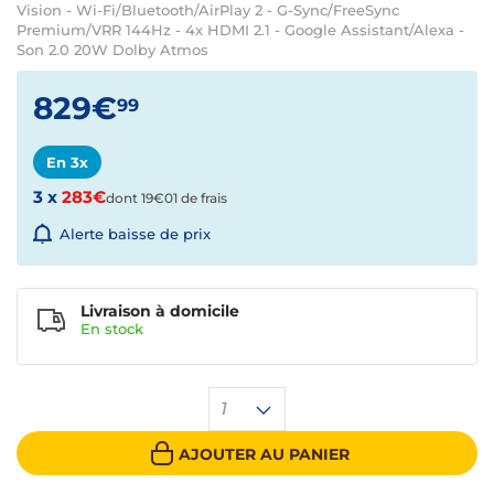
Vision - Wi-Fi/Bluetooth/AirPlay 2 - G-Sync/FreeSync
Premium/VRR 144Hz - 4x HDMI 2.1 - Google Assistant/Alexa -
Son 2.0 20W Dolby Atmos
829€
99
En 3x
3 x
283€
dont 19€01 de frais
Alerte baisse de prix
Livraison à domicile
En
stock
1
AJOUTER AU PANIER