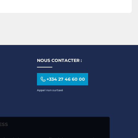
MagSafe 
15W et Fil
avec 4 Té
Charge Gr
NOUS CONTACTER :
+334 27 46 60 00
Appel non surtaxé
ESS