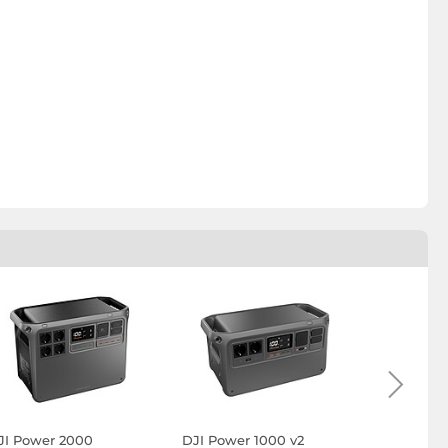
JI Power 2000
DJI Power 1000 v2
LinQ Pow