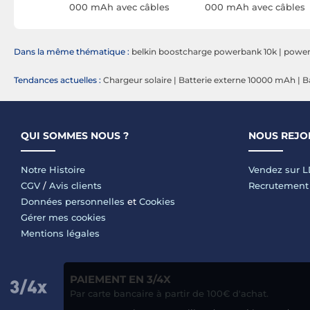
5W avec
000 mAh avec câbles
000 mAh avec câbles
és
USB-C et Lightning
USB-C et Lightning
SB-C et
intégrés (Noir)
intégrés (Blanc et
anc
Argent)
Dans la même thématique :
belkin boostcharge powerbank 10k
|
powe
Tendances actuelles :
Chargeur solaire
|
Batterie externe 10000 mAh
|
B
QUI SOMMES NOUS ?
NOUS REJO
Notre Histoire
Vendez sur 
CGV
/
Avis clients
Recrutement
Données personnelles
et
Cookies
Gérer mes cookies
Mentions légales
PAIEMENT EN 3/4X
Par carte bancaire à partir de 100€ d'achat.