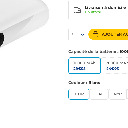
Livraison à domicile
En
stock
AJOUTER AU
1
Capacité de la batterie :
100
10000 mAh
20000 mA
29€95
44€95
Couleur :
Blanc
Blanc
Bleu
Noir