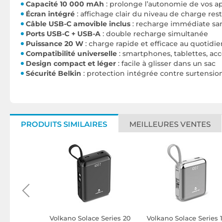
Capacité 10 000 mAh
: prolonge l’autonomie de vos ap
Écran intégré
: affichage clair du niveau de charge res
Câble USB-C amovible inclus
: recharge immédiate sa
Ports USB-C + USB-A
: double recharge simultanée
Puissance 20 W
: charge rapide et efficace au quotidie
Compatibilité universelle
: smartphones, tablettes, ac
Design compact et léger
: facile à glisser dans un sac
Sécurité Belkin
: protection intégrée contre surtensio
PRODUITS SIMILAIRES
MEILLEURES VENTES
ank
Volkano Solace Series 20
Volkano Solace Series 