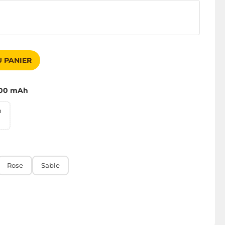
 PANIER
00 mAh
h
Rose
Sable