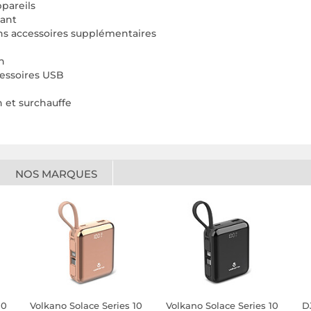
pareils
tant
ns accessoires supplémentaires
n
cessoires USB
n et surchauffe
NOS MARQUES
10
Volkano Solace Series 10
Volkano Solace Series 10
D