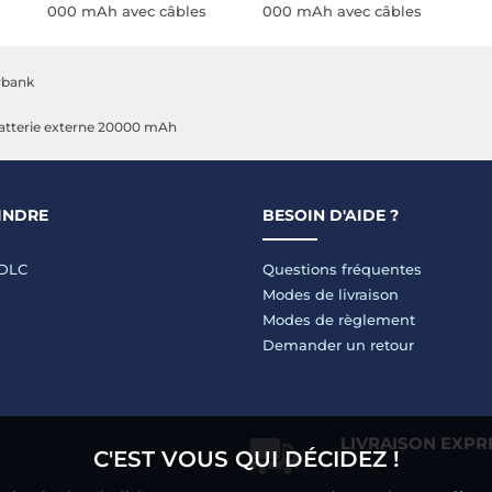
000 mAh avec câbles
000 mAh avec câbles
USB-C et Lightning
USB-C et Lightning
intégrés (Rose et Or)
intégrés (Noir)
rbank
atterie externe 20000 mAh
INDRE
BESOIN D'AIDE ?
LDLC
Questions fréquentes
Modes de livraison
Modes de règlement
Demander un retour
LIVRAISON EXPR
C'EST VOUS QUI DÉCIDEZ !