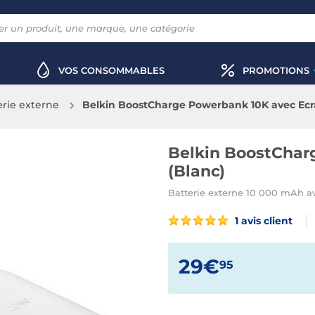
VOS CONSOMMABLES
PROMOTIONS
erie externe
Belkin BoostCharge Powerbank 10K avec Ecr
Belkin BoostChar
(Blanc)
Batterie externe 10 000 mAh av
1 avis client
29€
95