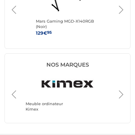
Mars Gaming MGD-X140RGB
RE
(Noir)
95
129€
34
NOS MARQUES
Meuble 
REKT
Meuble ordinateur
Kimex