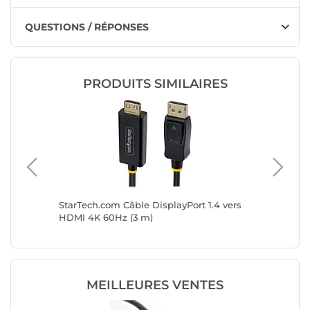
QUESTIONS / RÉPONSES
PRODUITS SIMILAIRES
2 vers
StarTech.com Câble DisplayPort 1.4 vers
StarTech
necteur
HDMI 4K 60Hz (3 m)
HDMI 4K
MEILLEURES VENTES