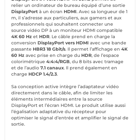
relier un ordinateur de bureau équipé d’une sortie
DisplayPort
à un écran
HDMI
. Avec sa longueur de 1
m, il s’adresse aux particuliers, aux gamers et aux
professionnels qui souhaitent connecter une
source vidéo DP à un moniteur HDMI compatible
4K 60 Hz
et
HDR
. Le câble prend en charge la
conversion
DisplayPort vers HDMI
avec une bande
passante
HBR3 18 Gbit/s
. Il permet l’affichage en
4K
60 Hz
avec prise en charge du
HDR
, de l’espace
colorimétrique
4:4:4/RGB
, du 8 bits avec tramage
et de l’audio
7.1 canaux
. Il prend également en
charge
HDCP 1.4/2.3
.
Sa conception active intègre l’adaptateur vidéo
directement dans le câble, afin de limiter les
éléments intermédiaires entre la source
DisplayPort et l’écran HDMI. Le produit utilise aussi
l’égalisation adaptative du récepteur pour
optimiser le signal d’entrée et amplifier le signal de
sortie.