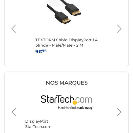
TEXTORM Câble DisplayPort 1.4
TE
blindé - Mâle/Mâle - 2 M
bli
95
9€
16
NOS MARQUES
Display
Goobay
DisplayPort
StarTech.com