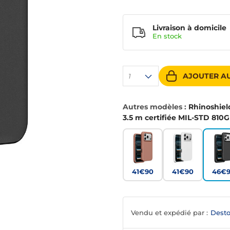
Livraison à domicile
En
stock
AJOUTER AU
1
Autres modèles :
Rhinoshiel
3.5 m certifiée MIL-STD 810G
41€90
41€90
46€
Vendu et expédié par :
Desto