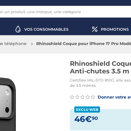
VOS CONSOMMABLES
PROMOTIONS
e téléphone
Rhinoshield Coque pour iPhone 17 Pro Modèl
Rhinoshield Coque
Anti-chutes 3.5 m 
Certifiée MIL-STD 810G, elle a
de 3.5 mètres
Donner votre a
EXCLU WEB
46€
90