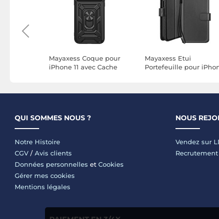
ue pour
Mayaxess Coque pour
Mayaxess Etui
 Max avec
iPhone 11 avec Cache
Portefeuille pour iPho
f
Objectif Coulissant et
16e avec Dragonne et
 Anneau
Anneau Support
Support Vidéo Noir
étique
Magnétique Noir
QUI SOMMES NOUS ?
NOUS REJO
Notre Histoire
Vendez sur 
CGV
/
Avis clients
Recrutement
Données personnelles
et
Cookies
Gérer mes cookies
Mentions légales