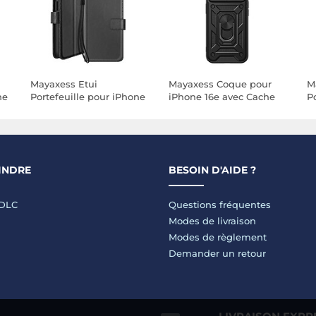
Mayaxess Etui
Mayaxess Coque pour
M
ne
Portefeuille pour iPhone
iPhone 16e avec Cache
P
13 avec Dragonne et
Objectif Coulissant et
1
Support Vidéo Noir
Anneau Support
D
Magnétique Noir
V
INDRE
BESOIN D'AIDE ?
LDLC
Questions fréquentes
Modes de livraison
Modes de règlement
Demander un retour