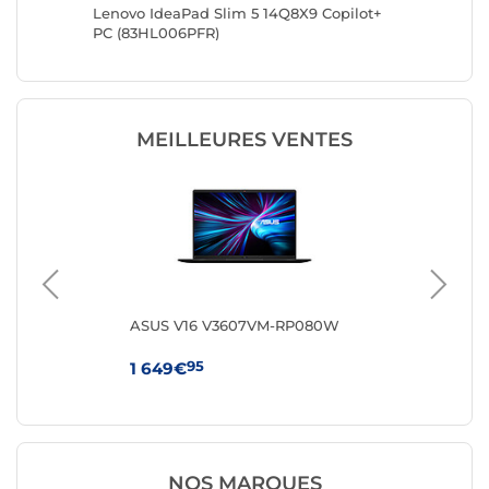
14
Lenovo IdeaPad Slim 5 14Q8X9 Copilot+
ASUS Z
PC (83HL006PFR)
Copilot
MEILLEURES VENTES
R-
ASUS V16 V3607VM-RP080W
Len
(8
95
1 649€
1 
NOS MARQUES