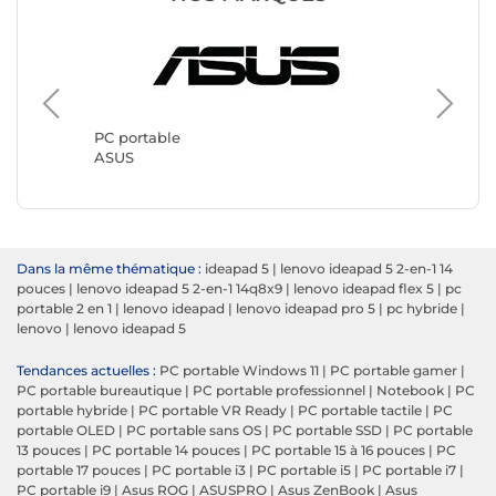
PC portable
PC port
ASUS
Lenovo
Dans la même thématique :
ideapad 5
|
lenovo ideapad 5 2-en-1 14
pouces
|
lenovo ideapad 5 2-en-1 14q8x9
|
lenovo ideapad flex 5
|
pc
portable 2 en 1
|
lenovo ideapad
|
lenovo ideapad pro 5
|
pc hybride
|
lenovo
|
lenovo ideapad 5
Tendances actuelles :
PC portable Windows 11
|
PC portable gamer
|
PC portable bureautique
|
PC portable professionnel
|
Notebook
|
PC
portable hybride
|
PC portable VR Ready
|
PC portable tactile
|
PC
portable OLED
|
PC portable sans OS
|
PC portable SSD
|
PC portable
13 pouces
|
PC portable 14 pouces
|
PC portable 15 à 16 pouces
|
PC
portable 17 pouces
|
PC portable i3
|
PC portable i5
|
PC portable i7
|
PC portable i9
|
Asus ROG
|
ASUSPRO
|
Asus ZenBook
|
Asus